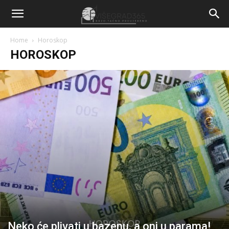
Home
Horoskop
HOROSKOP
Neko će plivati u bazenu, a oni u parama!