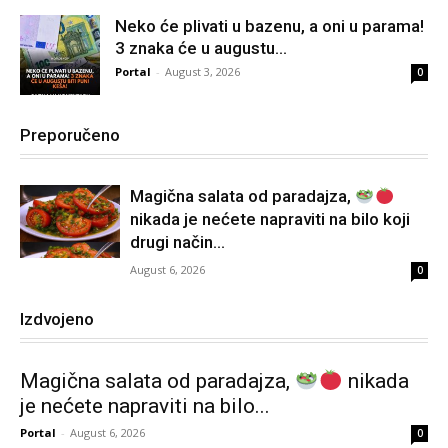
Neko će plivati u bazenu, a oni u parama!
3 znaka će u augustu...
Portal
-
August 3, 2026
0
Preporučeno
Magična salata od paradajza,
nikada je nećete napraviti na bilo koji
drugi način…
August 6, 2026
0
Izdvojeno
Magična salata od paradajza,
nikada
je nećete napraviti na bilo...
Portal
-
August 6, 2026
0