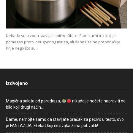
Nekada su u vodu stavljali obične šibice: Stari kućni trik koji je
pomagao protiv neugodnog mirisa, ali danas se ne preporučuje
Prije nego što su...
Izdvojeno
Magična salata od paradajza,
nikada je nećete napraviti na
bilo koji drugi način…
Dame, nemojte samo da stavljate prašak za pecivo u testo, ovo
je FANTAZIJA: Efekat koji će svaka žena pohvaliti!