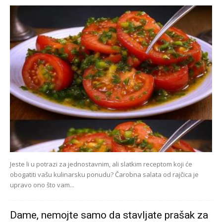
Jeste li u potrazi za jednostavnim, ali slatkim receptom koji će
obogatiti vašu kulinarsku ponudu? Čarobna salata od rajčica je
upravo ono što vam...
Dame, nemojte samo da stavljate prašak za