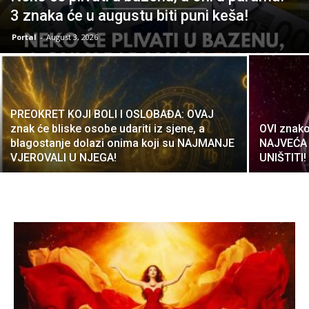
3 znaka će u augustu biti puni keša!
Portal
-
August 3, 2026
PREOKRET KOJI BOLI I OSLOBAĐA: OVAJ
znak će bliske osobe udariti iz sjene, a
OVI znako
blagostanje dolazi onima koji su NAJMANJE
NAJVEĆA
VJEROVALI U NJEGA!
UNIŠTITI!