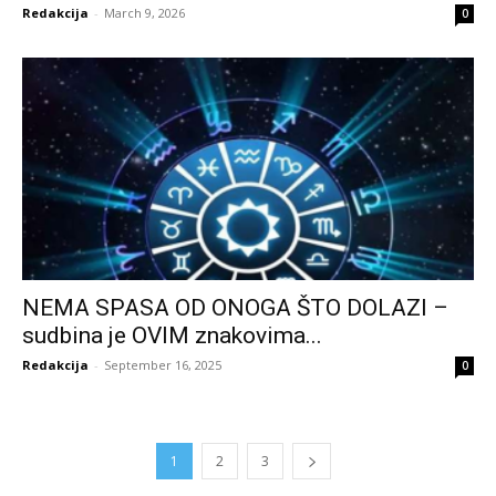
Redakcija
-
March 9, 2026
0
NEMA SPASA OD ONOGA ŠTO DOLAZI –
sudbina je OVIM znakovima...
Redakcija
-
September 16, 2025
0
1
2
3