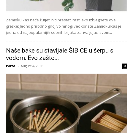
Zamiokulkas neće žutjeti niti prestati rasti ako izbjegnete ove
greške: Jedno prirodno gnojivo mnogi već koriste Zamiokulkas je
jedna od najpopularnijih sobnih biljaka zahvaljujući svom...
Naše bake su stavljale ŠIBICE u šerpu s
vodom: Evo zašto...
Portal
-
August 4, 2026
0