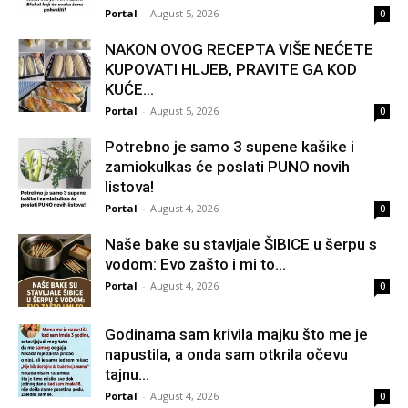
Portal
-
August 5, 2026
0
NAKON OVOG RECEPTA VIŠE NEĆETE
KUPOVATI HLJEB, PRAVITE GA KOD
KUĆE…
Portal
-
August 5, 2026
0
Potrebno je samo 3 supene kašike i
zamiokulkas će poslati PUNO novih
listova!
Portal
-
August 4, 2026
0
Naše bake su stavljale ŠIBICE u šerpu s
vodom: Evo zašto i mi to...
Portal
-
August 4, 2026
0
Godinama sam krivila majku što me je
napustila, a onda sam otkrila očevu
tajnu...
Portal
-
August 4, 2026
0