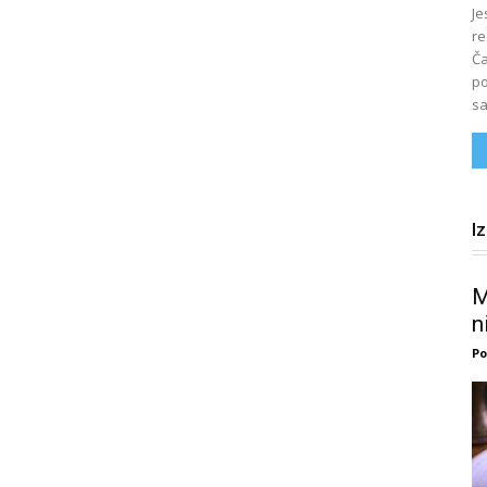
Je
re
Ča
po
sa
I
M
n
Po