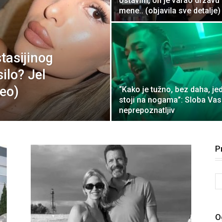
ostavim, on je varao drzavu 
mene.. (objavila sve detalje)
stasijinog
ilo? Jel
deo)
“Kako je tužno, bez daha, je
stoji na nogama”: Sloba Vas
neprepoznatljiv
P
O