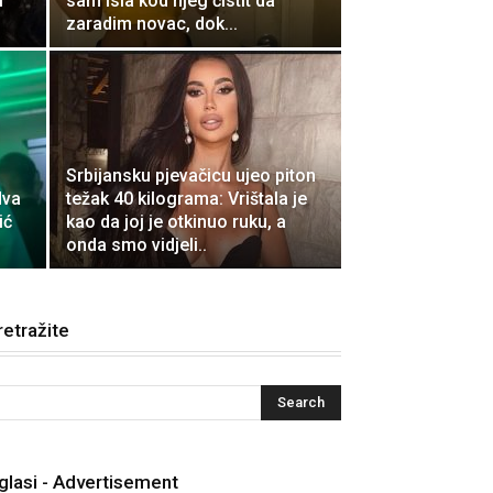
i
sam isla kod njeg čistit da
zaradim novac, dok...
Srbijansku pjevačicu ujeo piton
dva
težak 40 kilograma: VrištaIa je
ić
kao da joj je otkinuo ruku, a
onda smo vidjeli..
retražite
glasi - Advertisement