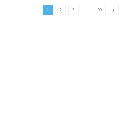
...
1
2
3
99