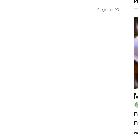
P
Page 1 of 99
M
n
n
Po