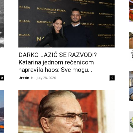
DARKO LAZIĆ SE RAZVODI?
Katarina jednom rečenicom
napravila haos: Sve mogu...
Urednik
-
July 28, 2026
0
0