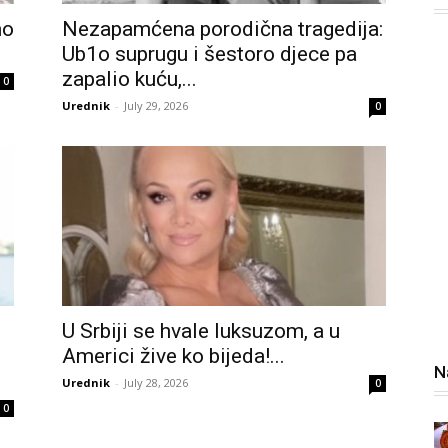
mo
Nezapamćena porodična tragedija:
Ub1o suprugu i šestoro djece pa
zapalio kuću,...
0
Urednik
-
July 29, 2026
0
U Srbiji se hvale luksuzom, a u
Americi žive ko bijeda!...
N
Urednik
-
July 28, 2026
0
0