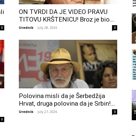
li
ON TVRDI DA JE VIDEO PRAVU
TITOVU KRŠTENICU! Broz je bio...
Urednik
-
July 28, 2026
0
0
Polovina misli da je Šerbedžija
Hrvat, druga polovina da je Srbin!...
Urednik
-
July 27, 2026
0
0