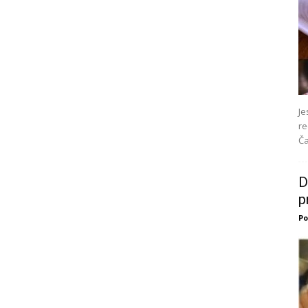
Je
re
Ča
D
p
Po