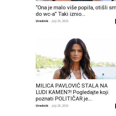
“Ona je malo više popila, otišli s
do wc-a” Taki iznio...
Urednik
-
July 29, 2026
MILICA PAVLOVIĆ STALA NA
LUDI KAMEN?! Pogledajte koji
poznati POLITIČAR je...
Urednik
-
July 28, 2026