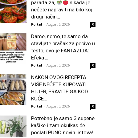
paradajza,
nikada je
nećete napraviti na bilo koji
drugi način…
Portal
-
August 6, 2026
0
Dame, nemojte samo da
stavljate prašak za pecivo u
testo, ovo je FANTAZIJA:
Efekat...
Portal
-
August 5, 2026
0
NAKON OVOG RECEPTA
VIŠE NEĆETE KUPOVATI
HLJEB, PRAVITE GA KOD
KUĆE…
Portal
-
August 5, 2026
0
Potrebno je samo 3 supene
kašike i zamiokulkas će
poslati PUNO novih listova!