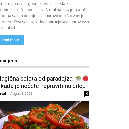
ste li u potrazi za jednostavnim, ali slatkim
ceptom koji će obogatiti vašu kulinarsku ponudu?
robna salata od rajčica je upravo ono što vam je
trebno! Ova salata, s idealnom mješavinom svježih
stojaka i...
Read more
zdvojeno
agična salata od paradajza,
ikada je nećete napraviti na bilo...
rtal
-
August 6, 2026
0