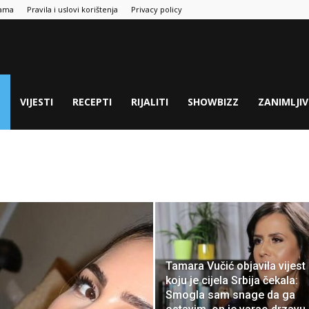
ama
Pravila i uslovi korištenja
Privacy policy
E
VIJESTI
RECEPTI
RIJALITI
SHOWBIZZ
ZANIMLJIV
Tamara Vučić objavila vijest
koju je cijela Srbija čekala:
Smogla sam snage da ga