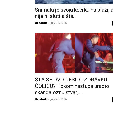
Snimala je svoju kćerku na plaži, a
nije ni slutila šta...
Urednik
-
July 28, 2026
ŠTA SE OVO DESILO ZDRAVKU
ČOLIĆU? Tokom nastupa uradio
skandaloznu stvar,...
Urednik
-
July 28, 2026