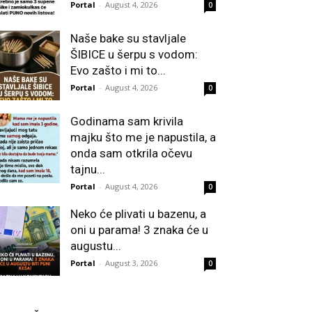
Portal
-
August 4, 2026
0
Naše bake su stavljale
ŠIBICE u šerpu s vodom:
Evo zašto i mi to...
Portal
-
August 4, 2026
0
Godinama sam krivila
majku što me je napustila, a
onda sam otkrila očevu
tajnu...
Portal
-
August 4, 2026
0
Neko će plivati u bazenu, a
oni u parama! 3 znaka će u
augustu...
Portal
-
August 3, 2026
0