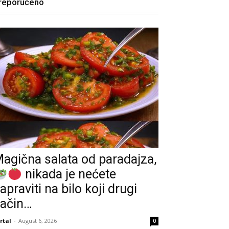
reporučeno
agična salata od paradajza,
nikada je nećete
apraviti na bilo koji drugi
ačin…
rtal
-
August 6, 2026
0