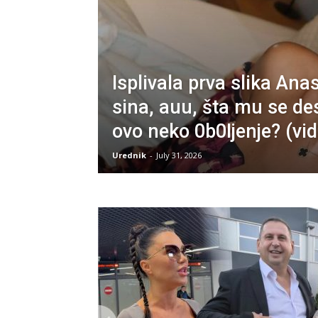
Isplivala prva slika Ana
sina, auu, šta mu se des
ovo neko 0b0Ijenje? (vi
Urednik
-
July 31, 2026