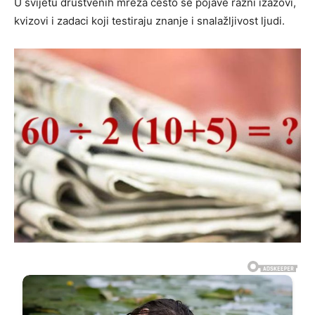
U svijetu društvenih mreža često se pojave razni izazovi,
kvizovi i zadaci koji testiraju znanje i snalažljivost ljudi.