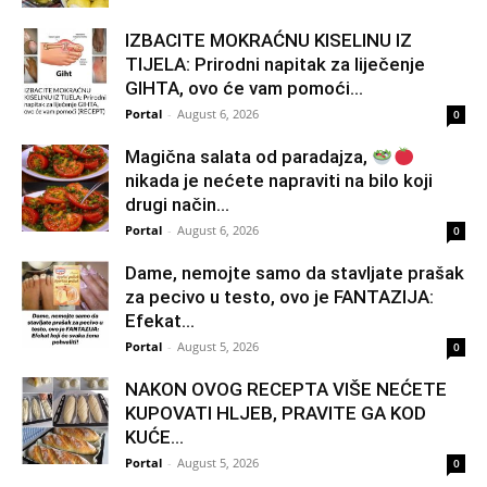
IZBACITE MOKRAĆNU KISELINU IZ
TIJELA: Prirodni napitak za liječenje
GIHTA, ovo će vam pomoći...
Portal
-
August 6, 2026
0
Magična salata od paradajza,
nikada je nećete napraviti na bilo koji
drugi način…
Portal
-
August 6, 2026
0
Dame, nemojte samo da stavljate prašak
za pecivo u testo, ovo je FANTAZIJA:
Efekat...
Portal
-
August 5, 2026
0
NAKON OVOG RECEPTA VIŠE NEĆETE
KUPOVATI HLJEB, PRAVITE GA KOD
KUĆE…
Portal
-
August 5, 2026
0