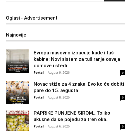
Oglasi - Advertisement
Najnovije
Evropa masovno izbacuje kade i tuš-
kabine: Novi sistem za tuširanje osvaja
domove i štedi...
Portal
-
August 9, 2026
0
Novac stiže za 4 znaka: Evo ko će dobiti
pare do 15. avgusta
Portal
-
August 8, 2026
0
PAPRIKE PUNJENE SIROM…Toliko
ukusne da se pojedu za tren oka…
Portal
-
August 6, 2026
0