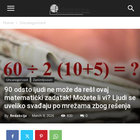
Home
Uncategorized
Uncategorized
Zanimljivosti
90 odsto ljudi ne može da rešI ovaj
matematički zadatak! Možete li vi? Ljudi se
uveliko svađaju po mrežama zbog rešenja
By
Redakcija
-
March 9, 2026
830
0