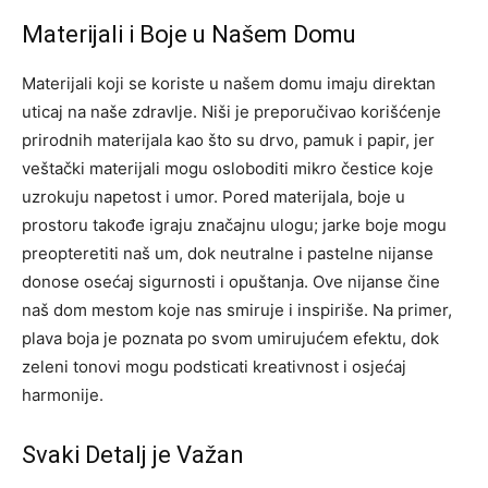
Materijali i Boje u Našem Domu
Materijali koji se koriste u našem domu imaju direktan
uticaj na naše zdravlje. Niši je preporučivao korišćenje
prirodnih materijala kao što su drvo, pamuk i papir, jer
veštački materijali mogu osloboditi mikro čestice koje
uzrokuju napetost i umor.
Pored materijala, boje u
prostoru takođe igraju značajnu ulogu; jarke boje mogu
preopteretiti naš um, dok neutralne i pastelne nijanse
donose osećaj sigurnosti i opuštanja. Ove nijanse čine
naš dom mestom koje nas smiruje i inspiriše.
Na primer,
plava boja je poznata po svom umirujućem efektu, dok
zeleni tonovi mogu podsticati kreativnost i osjećaj
harmonije.
Svaki Detalj je Važan