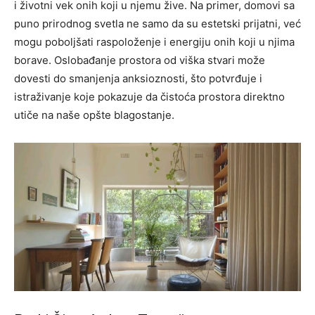
i životni vek onih koji u njemu žive. Na primer, domovi sa
puno prirodnog svetla ne samo da su estetski prijatni, već
mogu poboljšati raspoloženje i energiju onih koji u njima
borave. Oslobađanje prostora od viška stvari može
dovesti do smanjenja anksioznosti, što potvrđuje i
istraživanje koje pokazuje da čistoća prostora direktno
utiče na naše opšte blagostanje.