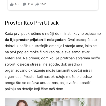
Prostor Kao Prvi Utisak
Kada prvi put kročimo u nečiji dom, instinktivno osjećamo
da li je prostor prijatan ili nelagodan
. Ovaj osećaj često
dolazi iz naših unutrašnjih emocija i stanja uma, iako se
na prvi pogled može činiti kao da je sve samo stvar
enterijera. Na primer, dom koji je pretrpan stvarima može
stvoriti osjećaj stresa i nelagode, dok uredno i
organizovano okruženje može izmamiti osećaj mira i
sigurnosti. Prostor koji nas okružuje može biti odraz
onoga što se dešava unutar nas, pa je važno obratiti
pažnju na detalje koji čine naš dom.