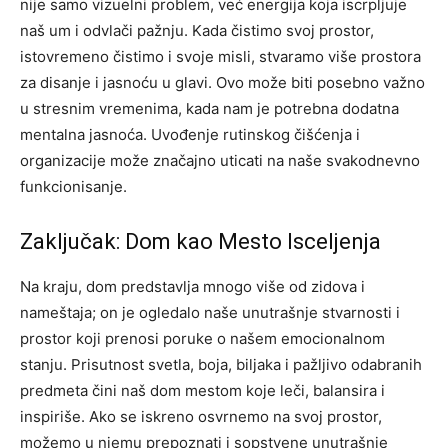
nije samo vizuelni problem, već energija koja iscrpljuje
naš um i odvlači pažnju.
Kada čistimo svoj prostor,
istovremeno čistimo i svoje misli, stvaramo više prostora
za disanje i jasnoću u glavi. Ovo može biti posebno važno
u stresnim vremenima, kada nam je potrebna dodatna
mentalna jasnoća. Uvođenje rutinskog čišćenja i
organizacije može značajno uticati na naše svakodnevno
funkcionisanje.
Zaključak: Dom kao Mesto Isceljenja
Na kraju, dom predstavlja mnogo više od zidova i
nameštaja; on je ogledalo naše unutrašnje stvarnosti i
prostor koji prenosi poruke o našem emocionalnom
stanju. Prisutnost svetla, boja, biljaka i pažljivo odabranih
predmeta čini naš dom mestom koje leči, balansira i
inspiriše.
Ako se iskreno osvrnemo na svoj prostor,
možemo u njemu prepoznati i sopstvene unutrašnje