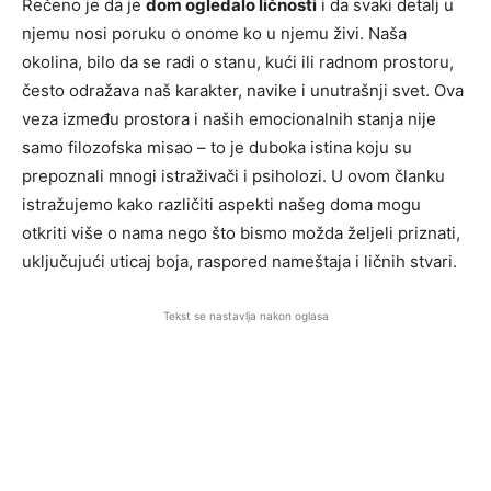
Rečeno je da je
dom ogledalo ličnosti
i da svaki detalj u
njemu nosi poruku o onome ko u njemu živi. Naša
okolina, bilo da se radi o stanu, kući ili radnom prostoru,
često odražava naš karakter, navike i unutrašnji svet. Ova
veza između prostora i naših emocionalnih stanja nije
samo filozofska misao – to je duboka istina koju su
prepoznali mnogi istraživači i psiholozi. U ovom članku
istražujemo kako različiti aspekti našeg doma mogu
otkriti više o nama nego što bismo možda željeli priznati,
uključujući uticaj boja, raspored nameštaja i ličnih stvari.
Tekst se nastavlja nakon oglasa