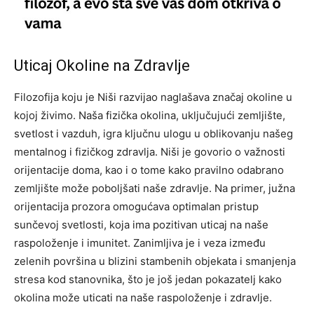
Uticaj Okoline na Zdravlje
Filozofija koju je Niši razvijao naglašava značaj okoline u
kojoj živimo. Naša fizička okolina, uključujući zemljište,
svetlost i vazduh, igra ključnu ulogu u oblikovanju našeg
mentalnog i fizičkog zdravlja. Niši je govorio o važnosti
orijentacije doma, kao i o tome kako pravilno odabrano
zemljište može poboljšati naše zdravlje.
Na primer, južna
orijentacija prozora omogućava optimalan pristup
sunčevoj svetlosti, koja ima pozitivan uticaj na naše
raspoloženje i imunitet. Zanimljiva je i veza između
zelenih površina u blizini stambenih objekata i smanjenja
stresa kod stanovnika, što je još jedan pokazatelj kako
okolina može uticati na naše raspoloženje i zdravlje.