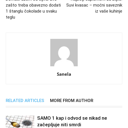
zašto treba obavezno dodati
Suvi kvasac – moćni saveznik
1 štanglu čokolade u svaku
iz vaše kuhinje
teglu
Sanela
RELATED ARTICLES
MORE FROM AUTHOR
SAMO 1 kap i odvod se nikad ne
začepljuje niti smrdi