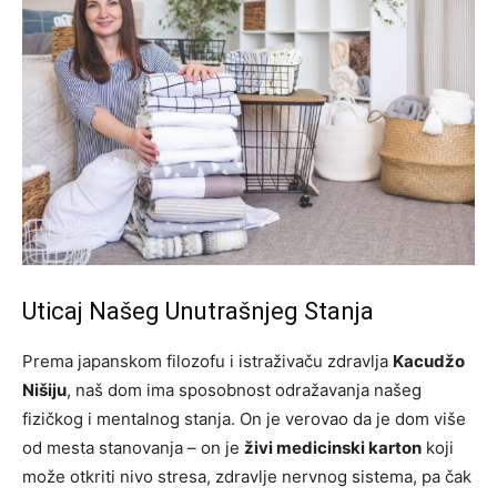
Uticaj Našeg Unutrašnjeg Stanja
Prema japanskom filozofu i istraživaču zdravlja
Kacudžo
Nišiju
, naš dom ima sposobnost odražavanja našeg
fizičkog i mentalnog stanja. On je verovao da je dom više
od mesta stanovanja – on je
živi medicinski karton
koji
može otkriti nivo stresa, zdravlje nervnog sistema, pa čak