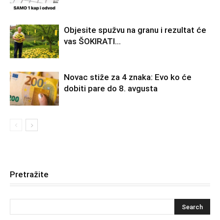
Objesite spužvu na granu i rezultat će
vas ŠOKIRATI…
Novac stiže za 4 znaka: Evo ko će
dobiti pare do 8. avgusta
Pretražite