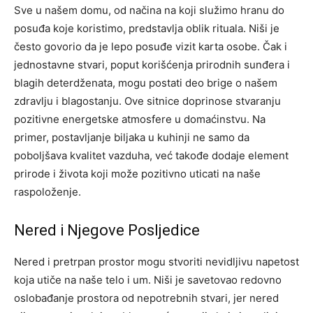
Sve u našem domu, od načina na koji služimo hranu do
posuđa koje koristimo, predstavlja oblik rituala. Niši je
često govorio da je lepo posuđe vizit karta osobe. Čak i
jednostavne stvari, poput korišćenja prirodnih sunđera i
blagih deterdženata, mogu postati deo brige o našem
zdravlju i blagostanju.
Ove sitnice doprinose stvaranju
pozitivne energetske atmosfere u domaćinstvu. Na
primer, postavljanje biljaka u kuhinji ne samo da
poboljšava kvalitet vazduha, već takođe dodaje element
prirode i života koji može pozitivno uticati na naše
raspoloženje.
Nered i Njegove Posljedice
Nered i pretrpan prostor mogu stvoriti nevidljivu napetost
koja utiče na naše telo i um. Niši je savetovao redovno
oslobađanje prostora od nepotrebnih stvari, jer nered