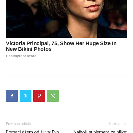
Previous article
Next article
Domaći džem od šljiva: Evo
Najbolji suplement za biljke: