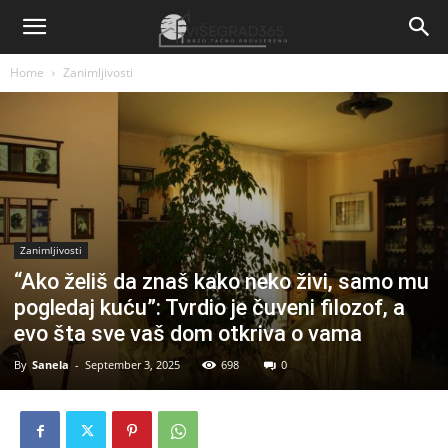
Home
Zanimljivosti
Zanimljivosti
“Ako želiš da znaš kako neko živi, samo mu
pogledaj kuću”: Tvrdio je čuveni filozof, a
evo šta sve vaš dom otkriva o vama
By
Sanela
-
September 3, 2025
698
0