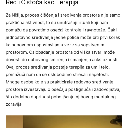
Red i Čistoća kao Terapija
Za Nišija, proces čišćenja i sređivanja prostora nije samo
praktična aktivnost; to su unutrašnji rituali koji nam
pomažu da povratimo osećaj kontrole i ravnoteže. Čak i
jednostavno sređivanje jedne police može biti prvi korak
ka ponovnom uspostavljanju veze sa sopstvenim
prostorom. Oslobađanje prostora od viška stvari može
dovesti do duhovnog smirenja i smanjenja anksioznosti.
Ovaj proces sređivanja postaje terapija za um i telo,
pomažući nam da se oslobodimo stresa i napetosti.
Mnoge osobe koje su prakticirale redovno sređivanje
prostora izveštavaju o osećaju postignuća i zadovoljstva,
što dodatno doprinosi poboljšanju njihovog mentalnog
zdravlja.