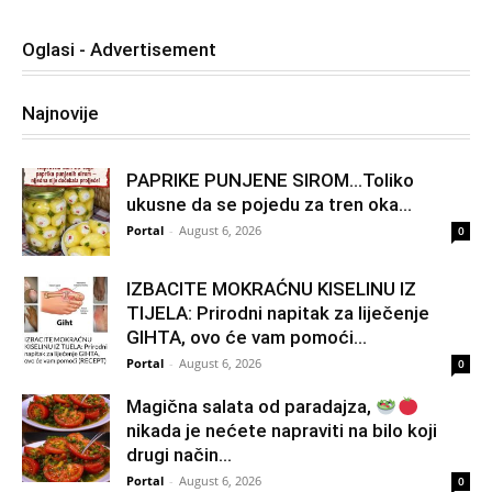
Oglasi - Advertisement
Najnovije
PAPRIKE PUNJENE SIROM…Toliko
ukusne da se pojedu za tren oka…
Portal
-
August 6, 2026
0
IZBACITE MOKRAĆNU KISELINU IZ
TIJELA: Prirodni napitak za liječenje
GIHTA, ovo će vam pomoći...
Portal
-
August 6, 2026
0
Magična salata od paradajza,
nikada je nećete napraviti na bilo koji
drugi način…
Portal
-
August 6, 2026
0