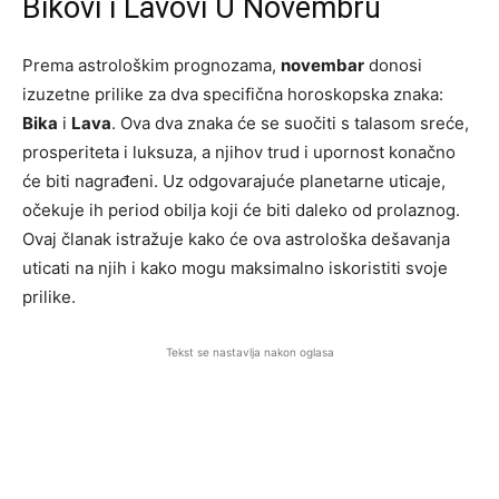
Bikovi i Lavovi U Novembru
Prema astrološkim prognozama,
novembar
donosi
izuzetne prilike za dva specifična horoskopska znaka:
Bika
i
Lava
. Ova dva znaka će se suočiti s talasom sreće,
prosperiteta i luksuza, a njihov trud i upornost konačno
će biti nagrađeni. Uz odgovarajuće planetarne uticaje,
očekuje ih period obilja koji će biti daleko od prolaznog.
Ovaj članak istražuje kako će ova astrološka dešavanja
uticati na njih i kako mogu maksimalno iskoristiti svoje
prilike.
Tekst se nastavlja nakon oglasa