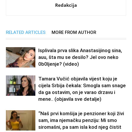
Redakcija
RELATED ARTICLES
MORE FROM AUTHOR
Isplivala prva slika Anastasijinog sina,
auu, šta mu se desilo? Jel ovo neko
0b0Ijenje? (video)
Tamara Vučić objavila vijest koju je
cijela Srbija čekala: Smogla sam snage
da ga ostavim, on je varao drzavu i
mene.. (objavila sve detalje)
“Naš prvi komšija je penzioner koji živi
sam, ima njemačku penziju: Mi smo
siromašni, pa sam isla kod njeg čistit