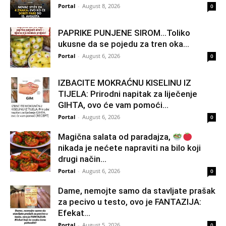
Portal
-
August 8, 2026
0
PAPRIKE PUNJENE SIROM…Toliko
ukusne da se pojedu za tren oka…
Portal
-
August 6, 2026
0
IZBACITE MOKRAĆNU KISELINU IZ
TIJELA: Prirodni napitak za liječenje
GIHTA, ovo će vam pomoći...
Portal
-
August 6, 2026
0
Magična salata od paradajza,
nikada je nećete napraviti na bilo koji
drugi način…
Portal
-
August 6, 2026
0
Dame, nemojte samo da stavljate prašak
za pecivo u testo, ovo je FANTAZIJA:
Efekat...
Portal
-
August 5, 2026
0