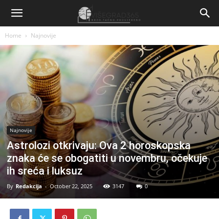
Home
Najnovije
Najnovije
Astrolozi otkrivaju: Ova 2 horoskopska
znaka će se obogatiti u novembru, očekuje
ih sreća i luksuz
By
Redakcija
-
October 22, 2025
3147
0