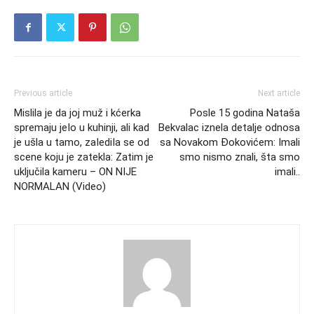
Previous article
Next article
Mislila je da joj muž i kćerka
Posle 15 godina Nataša
spremaju jeIo u kuhinji, ali kad
Bekvalac iznela detalje odnosa
je ušla u tamo, zaIediIa se od
sa Novakom Đokovićem: Imali
scene koju je zatekla: Zatim je
smo nismo znali, šta smo
uključila kameru – ON NIJE
imali..
NORMALAN (Video)