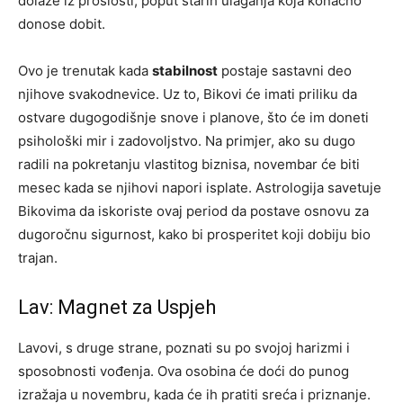
dolaze iz prošlosti, poput starih ulaganja koja konačno
donose dobit.
Ovo je trenutak kada
stabilnost
postaje sastavni deo
njihove svakodnevice. Uz to, Bikovi će imati priliku da
ostvare dugogodišnje snove i planove, što će im doneti
psihološki mir i zadovoljstvo. Na primjer, ako su dugo
radili na pokretanju vlastitog biznisa, novembar će biti
mesec kada se njihovi napori isplate. Astrologija savetuje
Bikovima da iskoriste ovaj period da postave osnovu za
dugoročnu sigurnost, kako bi prosperitet koji dobiju bio
trajan.
Lav: Magnet za Uspjeh
Lavovi, s druge strane, poznati su po svojoj harizmi i
sposobnosti vođenja. Ova osobina će doći do punog
izražaja u novembru, kada će ih pratiti sreća i priznanje.