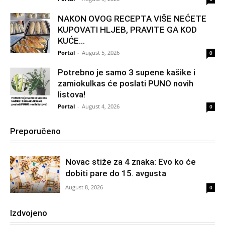
NAKON OVOG RECEPTA VIŠE NEĆETE
KUPOVATI HLJEB, PRAVITE GA KOD
KUĆE…
Portal
-
August 5, 2026
0
Potrebno je samo 3 supene kašike i
zamiokulkas će poslati PUNO novih
listova!
Portal
-
August 4, 2026
0
Preporučeno
Novac stiže za 4 znaka: Evo ko će
dobiti pare do 15. avgusta
August 8, 2026
0
Izdvojeno