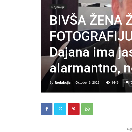
Najnovije
BIVŠA ŽENA 
FOTOGRAFIJU
Dajana ima jas
aIarmantno, n
By
Redakcija
-
October 6, 2025
1446
Ogl