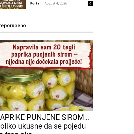
Portal
-
August 4, 2026
0
reporučeno
PAPRIKE PUNJENE SIROM…
oliko ukusne da se pojedu