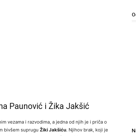
O
na Paunović i Žika Jakšić
m vezama i razvodima, a jedna od njih je i priča o
om bivšem suprugu
Žiki Jakšiću
. Njihov brak, koji je
N