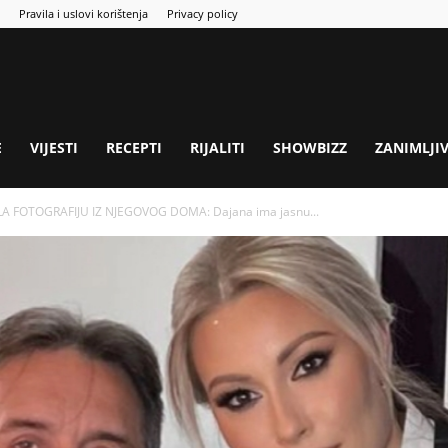
Pravila i uslovi korištenja
Privacy policy
E
VIJESTI
RECEPTI
RIJALITI
SHOWBIZZ
ZANIMLJI
LA FOTOGRAFIJU IZ NJEGOVOG DOMA: Dajana ima jasnu...