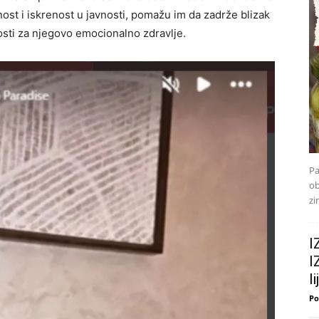
ost i iskrenost u javnosti, pomažu im da zadrže blizak
sti za njegovo emocionalno zdravlje.
Pa
ob
zi
I
I
l
Po