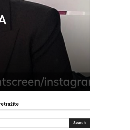
A
retražite