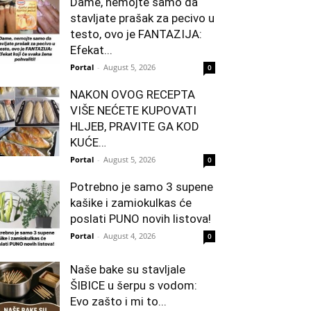
Dame, nemojte samo da
stavljate prašak za pecivo u
testo, ovo je FANTAZIJA:
Efekat...
Portal
-
August 5, 2026
0
NAKON OVOG RECEPTA
VIŠE NEĆETE KUPOVATI
HLJEB, PRAVITE GA KOD
KUĆE…
Portal
-
August 5, 2026
0
Potrebno je samo 3 supene
kašike i zamiokulkas će
poslati PUNO novih listova!
Portal
-
August 4, 2026
0
Naše bake su stavljale
ŠIBICE u šerpu s vodom:
Evo zašto i mi to...