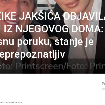
ŽIKE JAKŠIĆA OBJAVIL
 IZ NJEGOVOG DOMA:
nu poruku, stanje je
eprepoznatljiv
0
P
asi - Advertisement