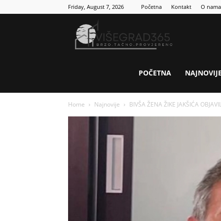
Friday, August 7, 2026
Početna
Kontakt
O nama
Visegrad
365
POČETNA
NAJNOVIJ
Home
Najnovije
BIVŠA ŽENA ŽIKE JAKŠIĆA OBJAVI