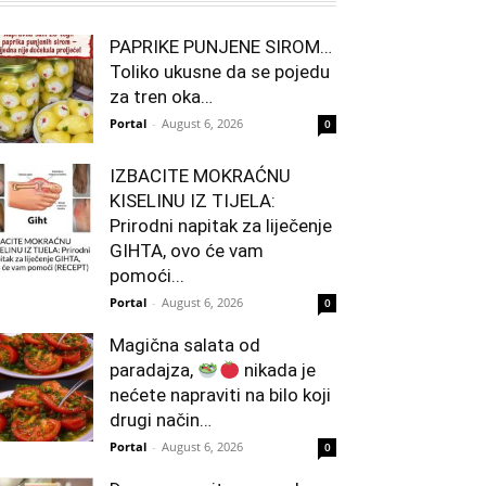
PAPRIKE PUNJENE SIROM…
Toliko ukusne da se pojedu
za tren oka…
Portal
-
August 6, 2026
0
IZBACITE MOKRAĆNU
KISELINU IZ TIJELA:
Prirodni napitak za liječenje
GIHTA, ovo će vam
pomoći...
Portal
-
August 6, 2026
0
Magična salata od
paradajza,
nikada je
nećete napraviti na bilo koji
drugi način…
Portal
-
August 6, 2026
0