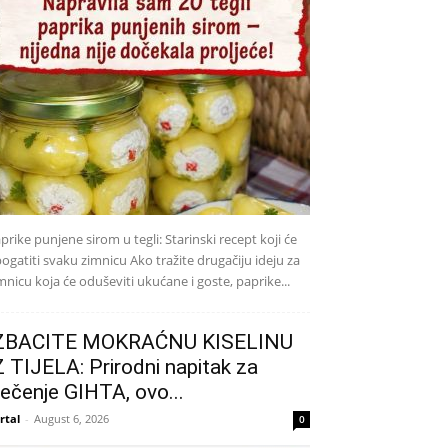
prike punjene sirom u tegli: Starinski recept koji će
ogatiti svaku zimnicu Ako tražite drugačiju ideju za
mnicu koja će oduševiti ukućane i goste, paprike...
ZBACITE MOKRAĆNU KISELINU
Z TIJELA: Prirodni napitak za
iječenje GIHTA, ovo...
rtal
-
August 6, 2026
0