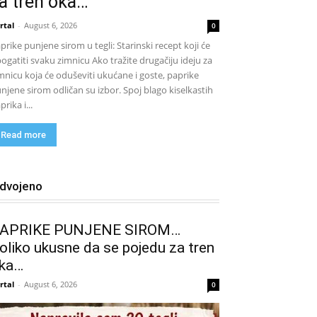
a tren oka…
rtal
-
August 6, 2026
0
prike punjene sirom u tegli: Starinski recept koji će
ogatiti svaku zimnicu Ako tražite drugačiju ideju za
mnicu koja će oduševiti ukućane i goste, paprike
njene sirom odličan su izbor. Spoj blago kiselkastih
prika i...
Read more
zdvojeno
APRIKE PUNJENE SIROM…
oliko ukusne da se pojedu za tren
ka…
rtal
-
August 6, 2026
0