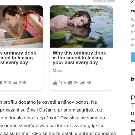
z
Po
Pa
ob
zi
pu
pa
I
P
profilu dodatno je osvetlila njihov odnos. Na
T
 prikazani su Žika i Dušan u prisnom zagrljaju, uz
o
osom dodala opis:
“Lep život.”
Ova slika ne samo da
Po
rav odnos između bivših partnera. U svetu gdje su
 Žika su primer kako se može ostati u dobrim odnosima