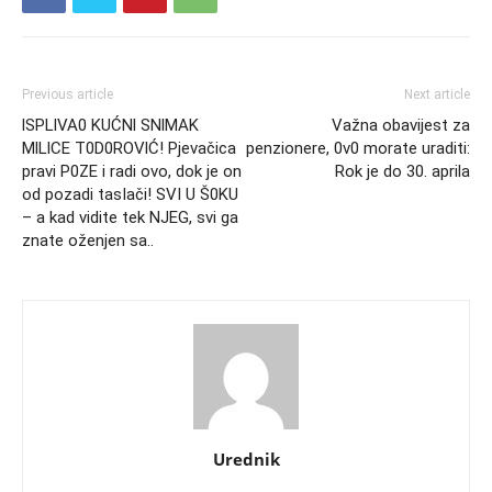
Previous article
Next article
lSPLlVA0 KUĆNl SNlMAK
Važna obavijest za
MlLlCE T0D0ROVlĆ! Pjevačica
penzionere, 0v0 morate uraditi:
pravi P0ZE i radi ovo, dok je on
Rok je do 30. aprila
od pozadi tasIači! SVI U Š0KU
– a kad vidite tek NJEG, svi ga
znate oženjen sa..
Urednik