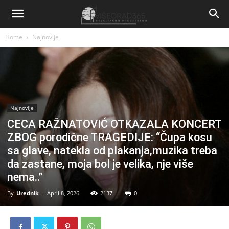
Home
Najnovije
Najnovije
CECA RAŽNATOVIĆ OTKAZALA KONCERT
ZBOG porodične TRAGEDIJE: “Čupa kosu
sa gIave, natekla od pIakanja,muzika treba
da zastane, moja boI je velika, nje više
nema..”
By
Urednik
-
April 8, 2026
2137
0