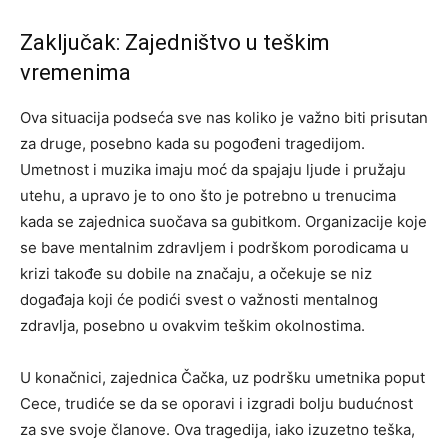
Zaključak: Zajedništvo u teškim
vremenima
Ova situacija podseća sve nas koliko je važno biti prisutan
za druge, posebno kada su pogođeni tragedijom.
Umetnost i muzika imaju moć da spajaju ljude i pružaju
utehu, a upravo je to ono što je potrebno u trenucima
kada se zajednica suočava sa gubitkom. Organizacije koje
se bave mentalnim zdravljem i podrškom porodicama u
krizi takođe su dobile na značaju, a očekuje se niz
događaja koji će podići svest o važnosti mentalnog
zdravlja, posebno u ovakvim teškim okolnostima.
U konačnici, zajednica Čačka, uz podršku umetnika poput
Cece, trudiće se da se oporavi i izgradi bolju budućnost
za sve svoje članove. Ova tragedija, iako izuzetno teška,