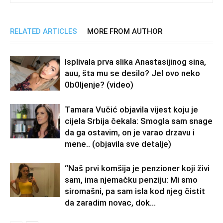
RELATED ARTICLES
MORE FROM AUTHOR
Isplivala prva slika Anastasijinog sina,
auu, šta mu se desilo? Jel ovo neko
0b0Ijenje? (video)
Tamara Vučić objavila vijest koju je
cijela Srbija čekala: Smogla sam snage
da ga ostavim, on je varao drzavu i
mene.. (objavila sve detalje)
“Naš prvi komšija je penzioner koji živi
sam, ima njemačku penziju: Mi smo
siromašni, pa sam isla kod njeg čistit
da zaradim novac, dok...