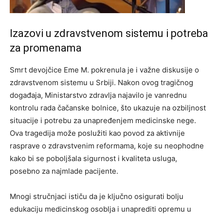
Izazovi u zdravstvenom sistemu i potreba
za promenama
Smrt devojčice Eme M. pokrenula je i važne diskusije o
zdravstvenom sistemu u Srbiji. Nakon ovog tragičnog
događaja, Ministarstvo zdravlja najavilo je vanrednu
kontrolu rada čačanske bolnice, što ukazuje na ozbiljnost
situacije i potrebu za unapređenjem medicinske nege.
Ova tragedija može poslužiti kao povod za aktivnije
rasprave o zdravstvenim reformama, koje su neophodne
kako bi se poboljšala sigurnost i kvaliteta usluga,
posebno za najmlade pacijente.
Mnogi stručnjaci ističu da je ključno osigurati bolju
edukaciju medicinskog osoblja i unaprediti opremu u