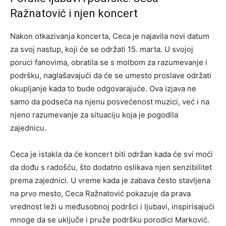
Ražnatović i njen koncert
Nakon otkazivanja koncerta, Ceca je najavila novi datum
za svoj nastup, koji će se održati 15. marta. U svojoj
poruci fanovima, obratila se s molbom za razumevanje i
podršku, naglašavajući da će se umesto proslave održati
okupljanje kada to bude odgovarajuće. Ova izjava ne
samo da podseća na njenu posvećenost muzici, već i na
njeno razumevanje za situaciju koja je pogodila
zajednicu.
Ceca je istakla da će koncert biti održan kada će svi moći
da dođu s radošću, što dodatno oslikava njen senzibilitet
prema zajednici. U vreme kada je zabava često stavljena
na prvo mesto, Ceca Ražnatović pokazuje da prava
vrednost leži u međusobnoj podršci i ljubavi, inspirisajući
mnoge da se uključe i pruže podršku porodici Marković.