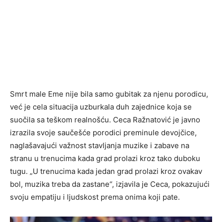
Smrt male Eme nije bila samo gubitak za njenu porodicu,
već je cela situacija uzburkala duh zajednice koja se
suočila sa teškom realnošću. Ceca Ražnatović je javno
izrazila svoje saučešće porodici preminule devojčice,
naglašavajući važnost stavljanja muzike i zabave na
stranu u trenucima kada grad prolazi kroz tako duboku
tugu. „U trenucima kada jedan grad prolazi kroz ovakav
bol, muzika treba da zastane“, izjavila je Ceca, pokazujući
svoju empatiju i ljudskost prema onima koji pate.