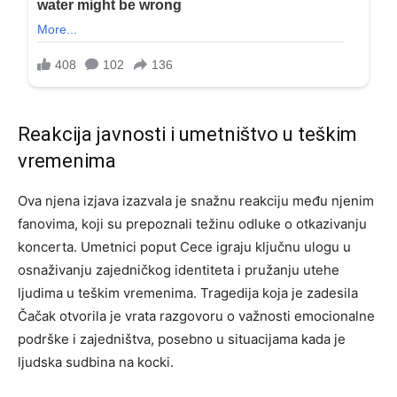
Reakcija javnosti i umetništvo u teškim
vremenima
Ova njena izjava izazvala je snažnu reakciju među njenim
fanovima, koji su prepoznali težinu odluke o otkazivanju
koncerta. Umetnici poput Cece igraju ključnu ulogu u
osnaživanju zajedničkog identiteta i pružanju utehe
ljudima u teškim vremenima. Tragedija koja je zadesila
Čačak otvorila je vrata razgovoru o važnosti emocionalne
podrške i zajedništva, posebno u situacijama kada je
ljudska sudbina na kocki.