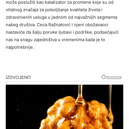
može poslužiti kao katalizator za promene koje su od
vitalnog značaja za poboljšanje kvaliteta života i
zdravstvenih usluga u jednom od najvažnijih segmenta
našeg društva. Ceca Ražnatović i njeni obožavaoci
nastaviće da šalju poruke ljubavi i podrške, podsećajući
nas na snagu zajedništva u vremenima kada je to
najpotrebnije.