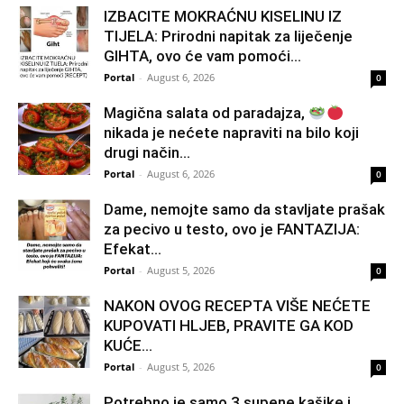
IZBACITE MOKRAĆNU KISELINU IZ
TIJELA: Prirodni napitak za liječenje
GIHTA, ovo će vam pomoći...
Portal
-
August 6, 2026
0
Magična salata od paradajza,
nikada je nećete napraviti na bilo koji
drugi način…
Portal
-
August 6, 2026
0
Dame, nemojte samo da stavljate prašak
za pecivo u testo, ovo je FANTAZIJA:
Efekat...
Portal
-
August 5, 2026
0
NAKON OVOG RECEPTA VIŠE NEĆETE
KUPOVATI HLJEB, PRAVITE GA KOD
KUĆE…
Portal
-
August 5, 2026
0
Potrebno je samo 3 supene kašike i