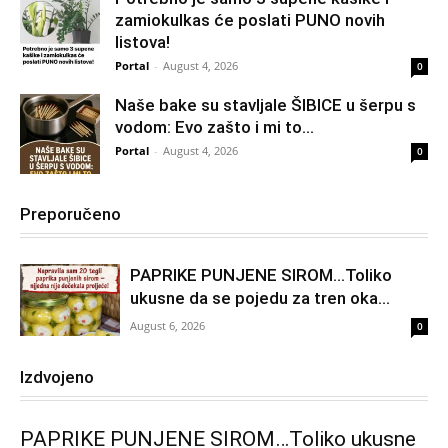
zamiokulkas će poslati PUNO novih
listova!
Portal
-
August 4, 2026
0
Naše bake su stavljale ŠIBICE u šerpu s
vodom: Evo zašto i mi to...
Portal
-
August 4, 2026
0
Preporučeno
PAPRIKE PUNJENE SIROM…Toliko
ukusne da se pojedu za tren oka…
August 6, 2026
0
Izdvojeno
PAPRIKE PUNJENE SIROM…Toliko ukusne