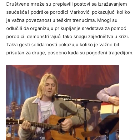
Društvene mreže su preplavili postovi sa izražavanjem
saučešća i podrške porodici Marković, pokazujući koliko
je važna povezanost u teškim trenucima. Mnogi su
odlučili da organizuju prikupljanje sredstava za pomoć
porodici, demonstrirajući tako snagu zajedništva u krizi.
Takvi gesti solidarnosti pokazuju koliko je važno biti
prisutan za druge, posebno kada su pogođeni tragedijom.