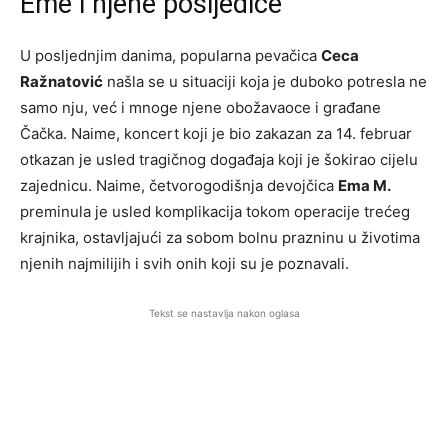
Eme i njene posljedice
U posljednjim danima, popularna pevačica
Ceca
Ražnatović
našla se u situaciji koja je duboko potresla ne
samo nju, već i mnoge njene obožavaoce i građane
Čačka. Naime, koncert koji je bio zakazan za 14. februar
otkazan je usled tragičnog događaja koji je šokirao cijelu
zajednicu. Naime, četvorogodišnja devojčica
Ema M.
preminula je usled komplikacija tokom operacije trećeg
krajnika, ostavljajući za sobom bolnu prazninu u životima
njenih najmilijih i svih onih koji su je poznavali.
Tekst se nastavlja nakon oglasa