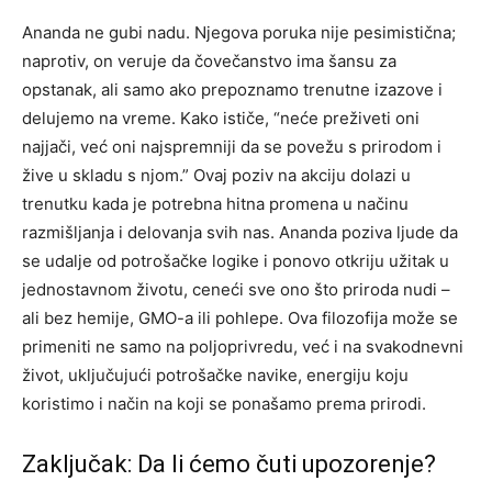
Ananda ne gubi nadu. Njegova poruka nije pesimistična;
naprotiv, on veruje da čovečanstvo ima šansu za
opstanak, ali samo ako prepoznamo trenutne izazove i
delujemo na vreme.
Kako ističe, “neće preživeti oni
najjači, već oni najspremniji da se povežu s prirodom i
žive u skladu s njom.” Ovaj poziv na akciju dolazi u
trenutku kada je potrebna hitna promena u načinu
razmišljanja i delovanja svih nas.
Ananda poziva ljude da
se udalje od potrošačke logike i ponovo otkriju užitak u
jednostavnom životu, ceneći sve ono što priroda nudi –
ali bez hemije, GMO-a ili pohlepe.
Ova filozofija može se
primeniti ne samo na poljoprivredu, već i na svakodnevni
život, uključujući potrošačke navike, energiju koju
koristimo i način na koji se ponašamo prema prirodi.
Zaključak: Da li ćemo čuti upozorenje?