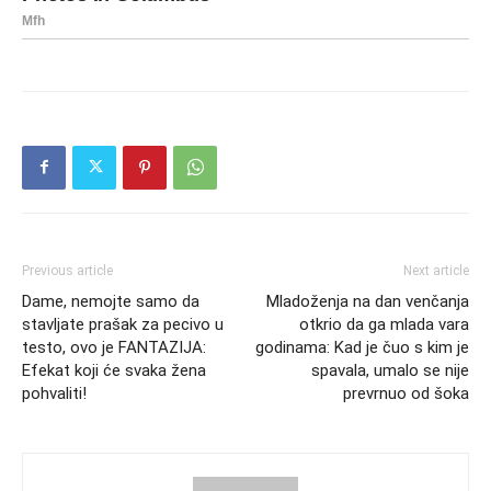
Previous article
Next article
Dame, nemojte samo da
Mladoženja na dan venčanja
stavljate prašak za pecivo u
otkrio da ga mlada vara
testo, ovo je FANTAZIJA:
godinama: Kad je čuo s kim je
Efekat koji će svaka žena
spavala, umalo se nije
pohvaliti!
prevrnuo od šoka