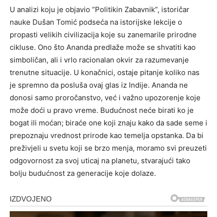
U analizi koju je objavio “Politikin Zabavnik”, istoričar
nauke Dušan Tomić podseća na istorijske lekcije o
propasti velikih civilizacija koje su zanemarile prirodne
cikluse. Ono što Ananda predlaže može se shvatiti kao
simboličan, ali i vrlo racionalan okvir za razumevanje
trenutne situacije.
U konačnici, ostaje pitanje koliko nas
je spremno da posluša ovaj glas iz Indije. Ananda ne
donosi samo proročanstvo, već i važno upozorenje koje
može doći u pravo vreme.
Budućnost neće birati ko je
bogat ili moćan; biraće one koji znaju kako da sade seme i
prepoznaju vrednost prirode kao temelja opstanka. Da bi
preživjeli u svetu koji se brzo menja, moramo svi preuzeti
odgovornost za svoj uticaj na planetu, stvarajući tako
bolju budućnost za generacije koje dolaze.