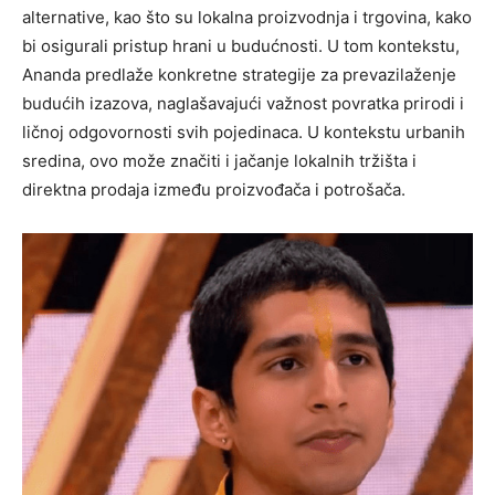
alternative, kao što su lokalna proizvodnja i trgovina, kako
bi osigurali pristup hrani u budućnosti. U tom kontekstu,
Ananda predlaže konkretne strategije za prevazilaženje
budućih izazova, naglašavajući važnost povratka prirodi i
ličnoj odgovornosti svih pojedinaca. U kontekstu urbanih
sredina, ovo može značiti i jačanje lokalnih tržišta i
direktna prodaja između proizvođača i potrošača.