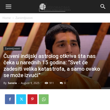
Home
Zanimljivosti
Zanimljivosti
Čuveni indijski astrolog otkriva šta nas
čeka u narednih 15 godina: “Svet će
zadesiti velika katastrofa, a samo ovako
se može izvući”
By
Sanela
-
August 9, 2025
911
0