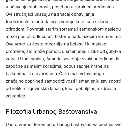
u očuvanju stabilnosti, posebno u ruralnim sredinama.
Ovi stručnjaci ukazuju na značaj obnavljanja
tradicionalnih metoda proizvodnje koje su u skladu s
prirodom.
Povratak starim sortama i semenskom nasleđu
može postati odlučujući faktor u nadolazećim vremenima.
Ove vrste su često otpornije na bolesti i klimatske
promene, što može pomoći u smanjenju rizika od gubitka
žetvi.
U tom smislu, Ananda savjetuje svaki pojedinac da
započne sa malim koracima, poput sadnje hrane na
balkonima ili u dvorištima. Čak i mali vrtovi mogu
značajno doprineti samoodrživosti i smanjenju zavisnosti
od velikih trgovinskih lanaca, kao i poboljšanju zdravlja
zajednice.
Filozofija Urbanog Baštovanstva
U isto vreme, fenomen urbanog baštovanstva postaje sve