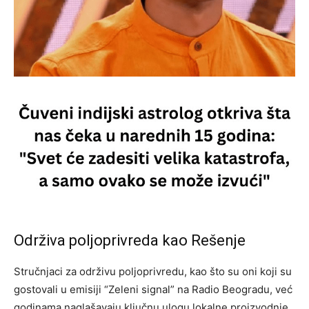
Održiva poljoprivreda kao Rešenje
Stručnjaci za održivu poljoprivredu, kao što su oni koji su
gostovali u emisiji “Zeleni signal” na Radio Beogradu, već
godinama naglašavaju ključnu ulogu lokalne proizvodnje