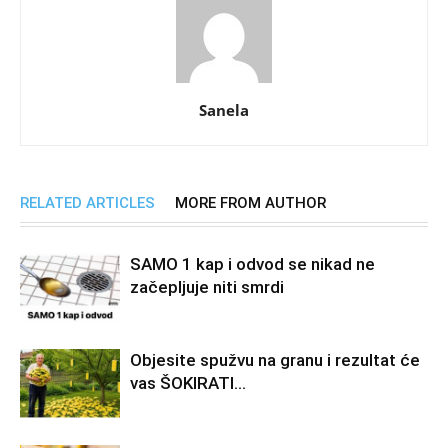
Sanela
RELATED ARTICLES
MORE FROM AUTHOR
SAMO 1 kap i odvod se nikad ne
začepljuje niti smrdi
Objesite spužvu na granu i rezultat će
vas ŠOKIRATI…