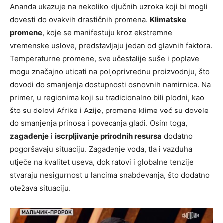
Ananda ukazuje na nekoliko ključnih uzroka koji bi mogli
dovesti do ovakvih drastičnih promena.
Klimatske
promene
, koje se manifestuju kroz ekstremne
vremenske uslove, predstavljaju jedan od glavnih faktora.
Temperaturne promene, sve učestalije suše i poplave
mogu značajno uticati na poljoprivrednu proizvodnju, što
dovodi do smanjenja dostupnosti osnovnih namirnica. Na
primer, u regionima koji su tradicionalno bili plodni, kao
što su delovi Afrike i Azije, promene klime već su dovele
do smanjenja prinosa i povećanja gladi. Osim toga,
zagađenje
i
iscrpljivanje prirodnih resursa
dodatno
pogoršavaju situaciju. Zagađenje voda, tla i vazduha
utječe na kvalitet useva, dok ratovi i globalne tenzije
stvaraju nesigurnost u lancima snabdevanja, što dodatno
otežava situaciju.