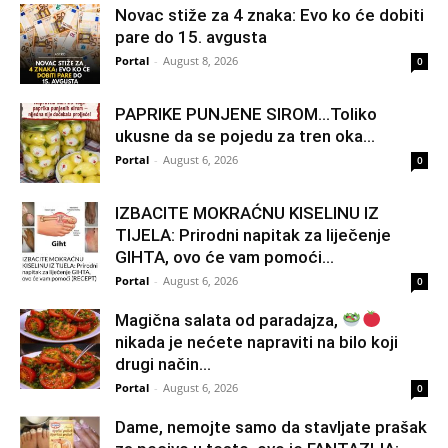
Novac stiže za 4 znaka: Evo ko će dobiti
pare do 15. avgusta
Portal
-
August 8, 2026
0
PAPRIKE PUNJENE SIROM…Toliko
ukusne da se pojedu za tren oka…
Portal
-
August 6, 2026
0
IZBACITE MOKRAĆNU KISELINU IZ
TIJELA: Prirodni napitak za liječenje
GIHTA, ovo će vam pomoći...
Portal
-
August 6, 2026
0
Magična salata od paradajza,
nikada je nećete napraviti na bilo koji
drugi način…
Portal
-
August 6, 2026
0
Dame, nemojte samo da stavljate prašak