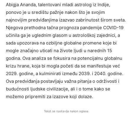
Abigja Ananda, talentovani mladi astrolog iz Indije,
ponovo je u središtu pažnje nakon što je svojim
najnovijim predviđanjima izazvao zabrinutost širom sveta.
Njegova prethodna tačna prognoza pandemije COVID-19
učinila ga je uglednim glasom u astrološkoj zajednici, a
sada upozorava na ozbiljne globalne promene koje bi
mogle značajno uticati na živote ljudi u narednih 15
godina. Ova analiza se fokusira na potencijalnu globalnu
krizu hrane, koja bi mogla početi da se manifestuje već
2029. godine, a kulminirati između 2039. i 2040. godine.
Ova predviđanja postavljaju važna pitanja o održivosti i
budućnosti ljudske civilizacije, ali i o tome kako se
možemo pripremiti za izazove koji dolaze.
Tekst se nastavlja nakon oglasa