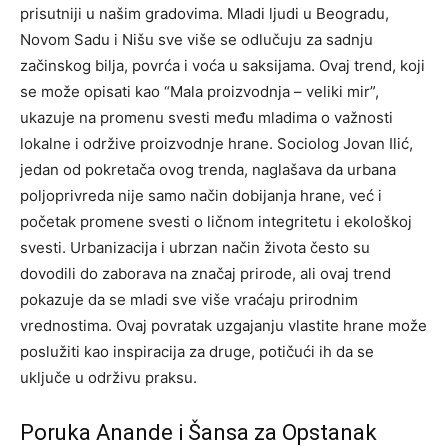
prisutniji u našim gradovima. Mladi ljudi u Beogradu,
Novom Sadu i Nišu sve više se odlučuju za sadnju
začinskog bilja, povrća i voća u saksijama.
Ovaj trend, koji
se može opisati kao “Mala proizvodnja – veliki mir”,
ukazuje na promenu svesti među mladima o važnosti
lokalne i održive proizvodnje hrane.
Sociolog Jovan Ilić,
jedan od pokretača ovog trenda, naglašava da urbana
poljoprivreda nije samo način dobijanja hrane, već i
početak promene svesti o ličnom integritetu i ekološkoj
svesti.
Urbanizacija i ubrzan način života često su
dovodili do zaborava na značaj prirode, ali ovaj trend
pokazuje da se mladi sve više vraćaju prirodnim
vrednostima. Ovaj povratak uzgajanju vlastite hrane može
poslužiti kao inspiracija za druge, potičući ih da se
uključe u održivu praksu.
Poruka Anande i Šansa za Opstanak