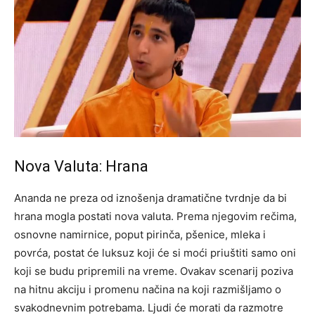
Nova Valuta: Hrana
Ananda ne preza od iznošenja dramatične tvrdnje da bi
hrana mogla postati nova valuta. Prema njegovim rečima,
osnovne namirnice, poput pirinča, pšenice, mleka i
povrća, postat će luksuz koji će si moći priuštiti samo oni
koji se budu pripremili na vreme. Ovakav scenarij poziva
na hitnu akciju i promenu načina na koji razmišljamo o
svakodnevnim potrebama. Ljudi će morati da razmotre