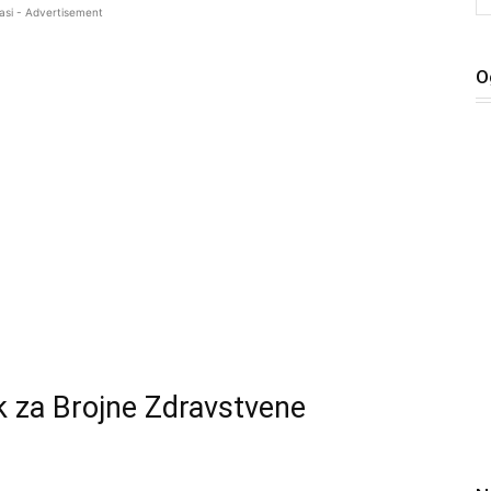
asi - Advertisement
O
k za Brojne Zdravstvene