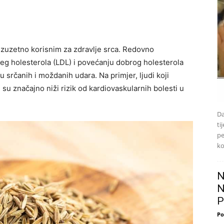
 izuzetno korisnim za zdravlje srca. Redovno
g holesterola (LDL) i povećanju dobrog holesterola
ju srčanih i moždanih udara.
Na primjer, ljudi koji
u značajno niži rizik od kardiovaskularnih bolesti u
Da
ti
pe
ko
N
N
P
Po