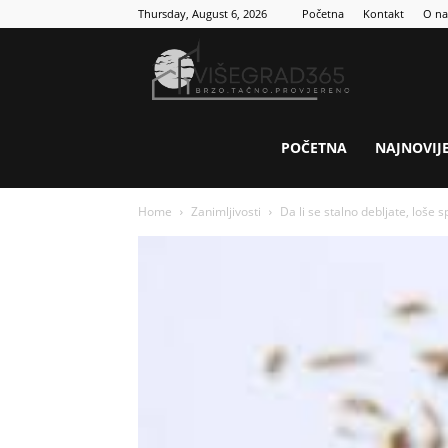
Thursday, August 6, 2026
Početna
Kontakt
O n
Visegrad
365
POČETNA
NAJNOVIJ
Home
Zanimljivosti
Da li se stalno debljate, loše s