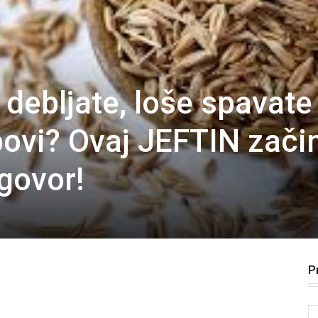
 debljate, loše spavate 
bovi? Ovaj JEFTIN začin
govor!
P