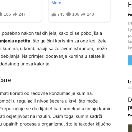
E
Po
Da
ti
posebno nakon teških jela, kako bi se poboljšala
pe
njenju apetita
, što ga čini korisnim za one koji žele
ko
ko
nje kumina, u kombinaciji sa zdravom ishranom, može
debljanja. Na primjer, dodavanje kumina u salate ili
dodatnog unosa kalorija.
čare
I
mati koristi od redovne konzumacije kumina.
D
omoći u regulaciji nivoa šećera u krvi, što može
p
 Preporučuje se da dijabetičari ponekad uzimaju kumin
Po
 osjetljivost na inzulin. Osim toga, kumin sadrži
 upalnih procesa u organizmu, što je također ključno