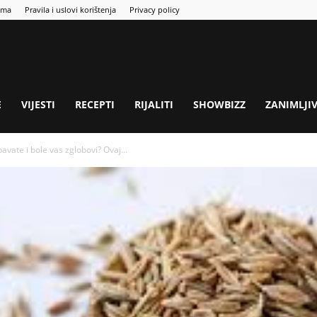
ama
Pravila i uslovi korištenja
Privacy policy
E
VIJESTI
RECEPTI
RIJALITI
SHOWBIZZ
ZANIMLJI
pavate i bole vas zglobovi? Ovaj...