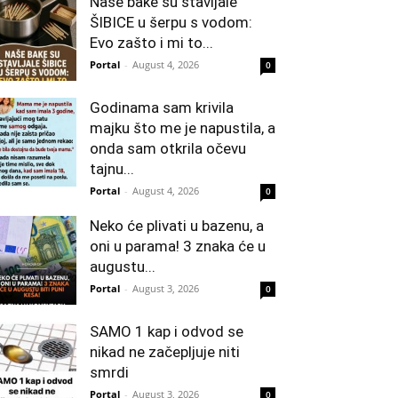
Naše bake su stavljale
ŠIBICE u šerpu s vodom:
Evo zašto i mi to...
Portal
-
August 4, 2026
0
Godinama sam krivila
majku što me je napustila, a
onda sam otkrila očevu
tajnu...
Portal
-
August 4, 2026
0
Neko će plivati u bazenu, a
oni u parama! 3 znaka će u
augustu...
Portal
-
August 3, 2026
0
SAMO 1 kap i odvod se
nikad ne začepljuje niti
smrdi
Portal
-
August 3, 2026
0