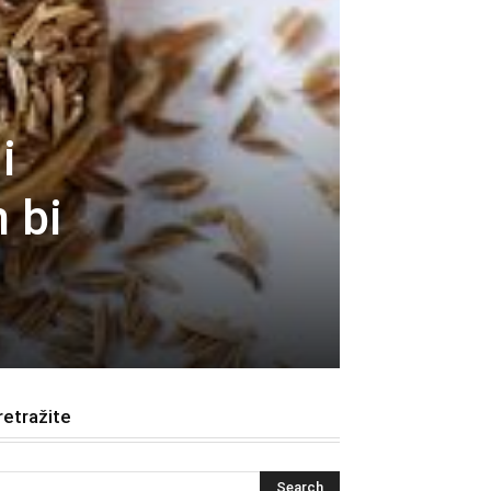
i
 bi
retražite