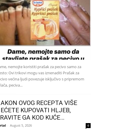
me, nemojte koristiti prašak za pecivo samo za
jesto: Ovi trikovi mogu vas iznenaditi Prašak za
civo većina ljudi povezuje isključivo s pripremom
lača, peciva...
AKON OVOG RECEPTA VIŠE
EĆETE KUPOVATI HLJEB,
RAVITE GA KOD KUĆE…
rtal
-
August 5, 2026
0