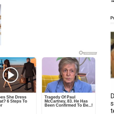
P
D
s
t