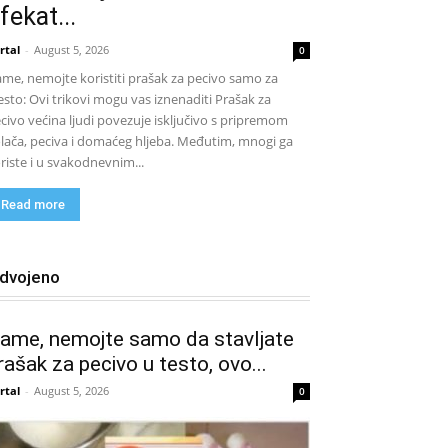
fekat...
rtal
-
August 5, 2026
0
me, nemojte koristiti prašak za pecivo samo za
jesto: Ovi trikovi mogu vas iznenaditi Prašak za
civo većina ljudi povezuje isključivo s pripremom
lača, peciva i domaćeg hljeba. Međutim, mnogi ga
riste i u svakodnevnim...
Read more
zdvojeno
ame, nemojte samo da stavljate
rašak za pecivo u testo, ovo...
rtal
-
August 5, 2026
0