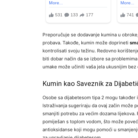
Preporučuje se dodavanje kumina u obroke, 
probava. Takođe, kumin može doprineti
sma
kontrolisati svoju težinu. Redovno korište
biti dobar način da se izbore sa problemima 
umake može učiniti vaša jela ukusnijim bez 
Kumin kao Saveznik za Dijabeti
Osobe sa dijabetesom tipa 2 mogu također i
Istraživanja sugeriraju da ovaj začin može p
smanjiti potrebu za većim dozama lijekova.
pomiješan s toplom vodom, što može povećati
antioksidanse koji mogu pomoći u smanjenju
za upravljanje dijabetesom.