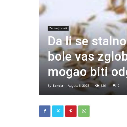
Zanimljivosti
Da li se stalno
bole vas zglo
mogao biti od
By
Sanela
-
August 6, 2025
626
0