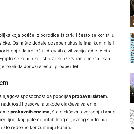
 biljka koja potiče iz porodice štitarki i često se koristi u
sičke. Osim što dodaje poseban ukus jelima, kumin je i
ištenje datira još iz drevnih civilizacija, gdje je bio
 Egiptu se kumin koristio za konzerviranje mesa i kao
vjerovali da donosi sreću i prosperitet.
tem
 je njegova sposobnost da poboljša
probavni sistem
.
adutosti i gasova, a takođe olakšava varenje.
čenje
probavnih enzima
, što olakšava razgradnju hrane
r, ljudi koji pate od iritabilnog crijevnog sindroma
on što redovno konzumiraju kumin.