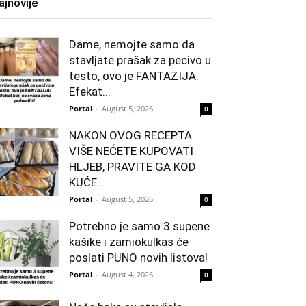
ajnovije
Dame, nemojte samo da
stavljate prašak za pecivo u
testo, ovo je FANTAZIJA:
Efekat...
Portal
-
August 5, 2026
0
NAKON OVOG RECEPTA
VIŠE NEĆETE KUPOVATI
HLJEB, PRAVITE GA KOD
KUĆE…
Portal
-
August 5, 2026
0
Potrebno je samo 3 supene
kašike i zamiokulkas će
poslati PUNO novih listova!
Portal
-
August 4, 2026
0