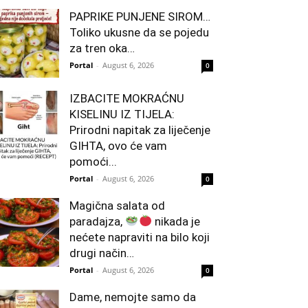
PAPRIKE PUNJENE SIROM…
Toliko ukusne da se pojedu
za tren oka…
Portal
-
August 6, 2026
0
IZBACITE MOKRAĆNU
KISELINU IZ TIJELA:
Prirodni napitak za liječenje
GIHTA, ovo će vam
pomoći...
Portal
-
August 6, 2026
0
Magična salata od
paradajza,
nikada je
nećete napraviti na bilo koji
drugi način…
Portal
-
August 6, 2026
0
Dame, nemojte samo da