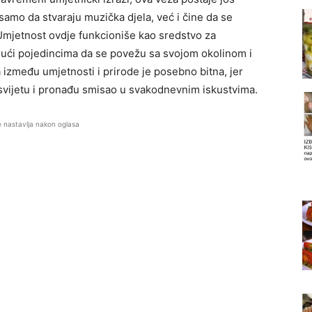
samo da stvaraju muzička djela, već i čine da se
Umjetnost ovdje funkcioniše kao sredstvo za
ajući pojedincima da se povežu sa svojom okolinom i
a između umjetnosti i prirode je posebno bitna, jer
svijetu i pronađu smisao u svakodnevnim iskustvima.
e nastavlja nakon oglasa