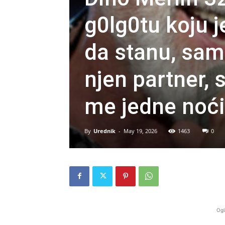
g0lg0tu koju j
da stanu, samo
njen partner, 
me jedne noći.
By
Urednik
-
May 19, 2026
1463
0
Ogl