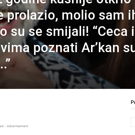
e prolazio, molio sam i
 su se smijali! “Ceca i
svima poznati Ar’kan s
.”
P
asi - Advertisement