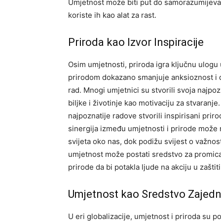
Umjetnost može biti put do samorazumijevan
koriste ih kao alat za rast.
Priroda kao Izvor Inspiracije
Osim umjetnosti, priroda igra ključnu ulogu
prirodom dokazano smanjuje anksioznost i de
rad. Mnogi umjetnici su stvorili svoja najpoz
biljke i životinje kao motivaciju za stvaranje
najpoznatije radove stvorili inspirisani pri
sinergija između umjetnosti i prirode može r
svijeta oko nas, dok podižu svijest o važno
umjetnost može postati sredstvo za promican
prirode da bi potakla ljude na akciju u zaštiti
Umjetnost kao Sredstvo Zajedn
U eri globalizacije, umjetnost i priroda su 