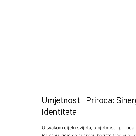
Umjetnost i Priroda: Sine
Identiteta
U svakom dijelu svijeta, umjetnost i priroda
Balkanu, gdje se susreću bogate tradicije i 