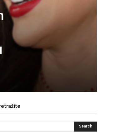
h
u
retražite