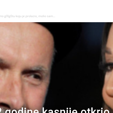
io g0lg0tu koju je prolazio, molio sam...
 godine kasnije otkrio