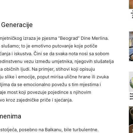
 Generacije
mjetničkog izraza je pjesma “Beograd” Dine Merlina.
 slušamo; to je emotivno putovanje koje potiče
ećanja i iskustva. Čini se da svaka nota nosi sa sobom
edinstvenu vezu između umjetnika, njegovih slušatelja
a običnih ljudi. Na primjer, stihovi koji opisuju
u slike i emocije, poput mirisa ulične hrane ili zvuka
eljima da se emocionalno povežu s tim mjestima i
je most koji povezuje pojedince s njihovim
vo kroz zajedničke priče i sjećanja.
emenima
stoljeća, posebno na Balkanu, bile turbulentne.