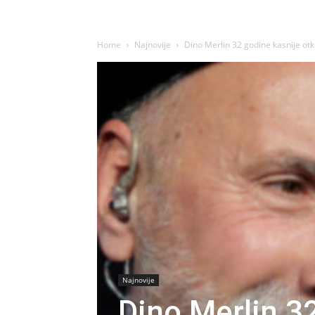
Home
Najnovije
Dino Merlin 32 godine kasnije otkr
Najnovije
Dino Merlin 32