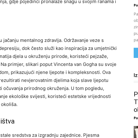
ja, gdje pojedinci pronalaze snagu u svojim ranama i
Po
Pa
ob
zi
pu
pa
 u jačanju mentalnog zdravlja. Održavanje veze s
presiju, dok često služi kao inspiracija za umjetnički
natija djela u okruženju prirode, koristeći pejzaže,
.
Na primjer, slikari poput Vincenta van Gogha su svoje
rodom, prikazujući njene ljepote i kompleksnosti. Ova
I
ezultirati nevjerovatnim djelima koja slave ljepotu
sti očuvanja prirodnog okruženja.
U tom pogledu,
P
je ekološke svijesti, koristeći estetske vrijednosti
T
 okoliša.
o
Po
ištva
postale sredstva za izgradnju zajednice. Pjesma