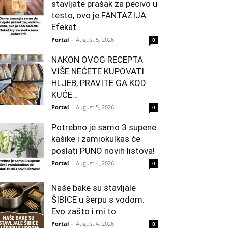
stavljate prašak za pecivo u
testo, ovo je FANTAZIJA:
Efekat...
Portal
-
August 5, 2026
0
NAKON OVOG RECEPTA
VIŠE NEĆETE KUPOVATI
HLJEB, PRAVITE GA KOD
KUĆE…
Portal
-
August 5, 2026
0
Potrebno je samo 3 supene
kašike i zamiokulkas će
poslati PUNO novih listova!
Portal
-
August 4, 2026
0
Naše bake su stavljale
ŠIBICE u šerpu s vodom:
Evo zašto i mi to...
Portal
-
August 4, 2026
0