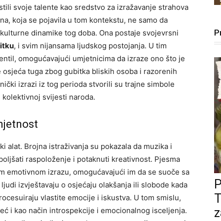
tili svoje talente kao sredstvo za izražavanje strahova
na, koja se pojavila u tom kontekstu, ne samo da
P
 kulturne dinamike tog doba. Ona postaje svojevrsni
itku
, i svim nijansama ljudskog postojanja. U tim
ventil, omogućavajući umjetnicima da izraze ono što je
se osjeća tuga zbog gubitka bliskih osoba i razorenih
ički izrazi iz tog perioda stvorili su trajne simbole
 kolektivnoj svijesti naroda.
mjetnost
 alat. Brojna istraživanja su pokazala da muzika i
oljšati raspoloženje i potaknuti kreativnost. Pjesma
vom emotivnom izrazu, omogućavajući im da se suoče sa
udi izvještavaju o osjećaju olakšanja ili slobode kada
T
ocesuiraju vlastite emocije i iskustva. U tom smislu,
ć i kao način introspekcije i emocionalnog isceljenja.
z