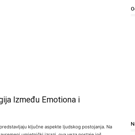
O
rgija Između Emotiona i
N
 predstavljaju ključne aspekte ljudskog postojanja. Na
savremeni umjetnički izrazi, ova veza postaje još