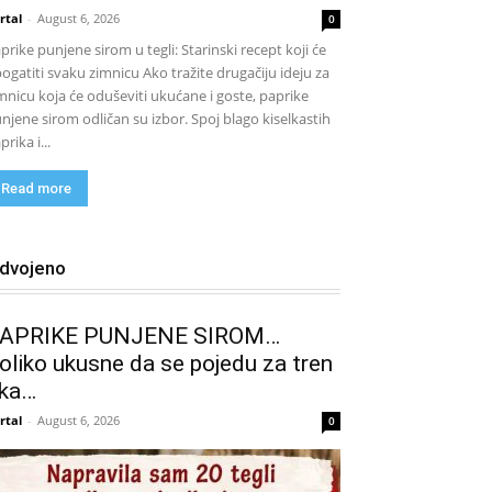
rtal
-
August 6, 2026
0
prike punjene sirom u tegli: Starinski recept koji će
ogatiti svaku zimnicu Ako tražite drugačiju ideju za
mnicu koja će oduševiti ukućane i goste, paprike
njene sirom odličan su izbor. Spoj blago kiselkastih
prika i...
Read more
zdvojeno
APRIKE PUNJENE SIROM…
oliko ukusne da se pojedu za tren
ka…
rtal
-
August 6, 2026
0