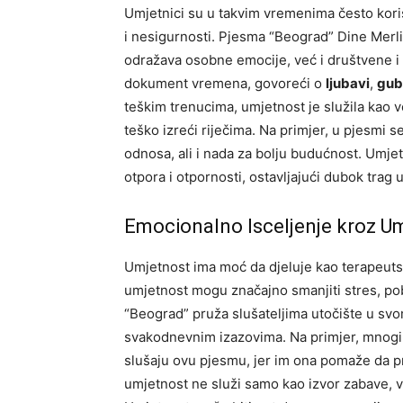
Umjetnici su u takvim vremenima često koris
i nesigurnosti. Pjesma “Beograd” Dine Merli
odražava osobne emocije, već i društvene i
dokument vremena, govoreći o
ljubavi
,
gub
teškim trenucima, umjetnost je služila kao 
teško izreći riječima. Na primjer, u pjesmi 
odnosa, ali i nada za bolju budućnost. Umjetn
otpora i otpornosti, ostavljajući dubok trag u
Emocionalno Isceljenje kroz U
Umjetnost ima moć da djeluje kao terapeutski
umjetnost mogu značajno smanjiti stres, pob
“Beograd” pruža slušateljima utočište u s
svakodnevnim izazovima. Na primjer, mnogi lj
slušaju ovu pjesmu, jer im ona pomaže da pr
umjetnost ne služi samo kao izvor zabave, ve