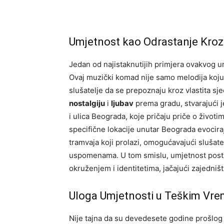
Umjetnost kao Odrastanje Kroz
Jedan od najistaknutijih primjera ovakvog u
Ovaj muzički komad nije samo melodija koju
slušatelje da se prepoznaju kroz vlastita sj
nostalgiju
i
ljubav
prema gradu, stvarajući j
i ulica Beograda, koje pričaju priče o životim
specifične lokacije unutar Beograda evociraj
tramvaja koji prolazi, omogućavajući slušat
uspomenama. U tom smislu, umjetnost posta
okruženjem i identitetima, jačajući zajedništ
Uloga Umjetnosti u Teškim Vr
Nije tajna da su devedesete godine prošlog 