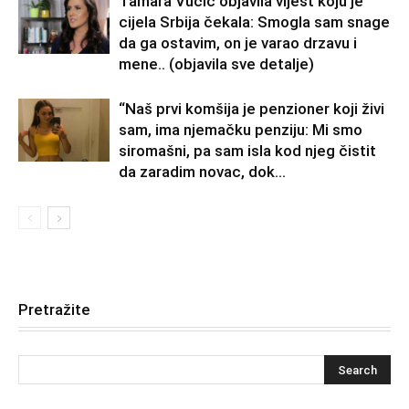
Tamara Vučić objavila vijest koju je
cijela Srbija čekala: Smogla sam snage
da ga ostavim, on je varao drzavu i
mene.. (objavila sve detalje)
“Naš prvi komšija je penzioner koji živi
sam, ima njemačku penziju: Mi smo
siromašni, pa sam isla kod njeg čistit
da zaradim novac, dok...
Pretražite