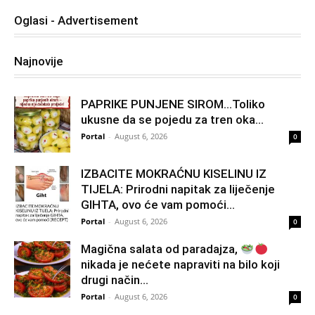
Oglasi - Advertisement
Najnovije
PAPRIKE PUNJENE SIROM…Toliko
ukusne da se pojedu za tren oka…
Portal
-
August 6, 2026
0
IZBACITE MOKRAĆNU KISELINU IZ
TIJELA: Prirodni napitak za liječenje
GIHTA, ovo će vam pomoći...
Portal
-
August 6, 2026
0
Magična salata od paradajza,
nikada je nećete napraviti na bilo koji
drugi način…
Portal
-
August 6, 2026
0