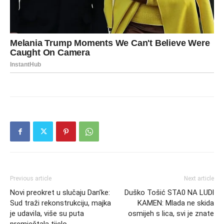
Previous article
Next article
Novi preokret u slučaju Dan’ke:
Duško Tošić STA0 NA LUDl
Sud traži rekonstrukciju, majka
KAMEN: Mlada ne skida
je udaviIa, više su puta
osmijeh s lica, svi je znate