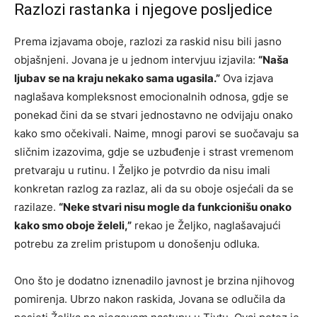
Razlozi rastanka i njegove posljedice
Prema izjavama oboje, razlozi za raskid nisu bili jasno
objašnjeni. Jovana je u jednom intervjuu izjavila:
“Naša
ljubav se na kraju nekako sama ugasila.”
Ova izjava
naglašava kompleksnost emocionalnih odnosa, gdje se
ponekad čini da se stvari jednostavno ne odvijaju onako
kako smo očekivali. Naime, mnogi parovi se suočavaju sa
sličnim izazovima, gdje se uzbuđenje i strast vremenom
pretvaraju u rutinu. I Željko je potvrdio da nisu imali
konkretan razlog za razlaz, ali da su oboje osjećali da se
razilaze.
“Neke stvari nisu mogle da funkcionišu onako
kako smo oboje želeli,”
rekao je Željko, naglašavajući
potrebu za zrelim pristupom u donošenju odluka.
Ono što je dodatno iznenadilo javnost je brzina njihovog
pomirenja. Ubrzo nakon raskida, Jovana se odlučila da