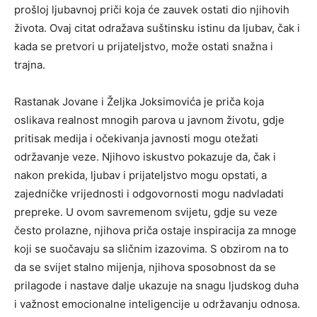
prošloj ljubavnoj priči koja će zauvek ostati dio njihovih
života. Ovaj citat odražava suštinsku istinu da ljubav, čak i
kada se pretvori u prijateljstvo, može ostati snažna i
trajna.
Rastanak Jovane i Željka Joksimovića je priča koja
oslikava realnost mnogih parova u javnom životu, gdje
pritisak medija i očekivanja javnosti mogu otežati
održavanje veze. Njihovo iskustvo pokazuje da, čak i
nakon prekida, ljubav i prijateljstvo mogu opstati, a
zajedničke vrijednosti i odgovornosti mogu nadvladati
prepreke. U ovom savremenom svijetu, gdje su veze
često prolazne, njihova priča ostaje inspiracija za mnoge
koji se suočavaju sa sličnim izazovima. S obzirom na to
da se svijet stalno mijenja, njihova sposobnost da se
prilagode i nastave dalje ukazuje na snagu ljudskog duha
i važnost emocionalne inteligencije u održavanju odnosa.