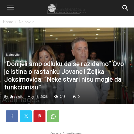
Home
Najnovije
Najnovije
“Donijeli smo odluku da se raziđemo” Ovo
je istina o rastanku Jovane i Željka
Joksimovića: “Neke stvari nisu mogle da
funkcionišu”
By
Urednik
-
May 16, 2026
248
0
Oglasi - Advertisement