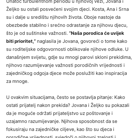
Unatoč turbulentnom periodu u njihovoj vezi, Jovana i
Željko su ostali posvećeni svojim djeci. Kosta, Ana i Srna
su i dalje u središtu njihovih života. Oboje nastoje da
obezbede stabilno i srećno odrastanje za njihovu djecu,
što je od suštinske važnosti.
“Naša porodica će uvijek
biti prioritet,”
naglasila je Jovana, govoreći o tome kako
su roditeljske odgovornosti oblikovale njihove odluke. U
današnjem svijetu, gdje su mnogi parovi skloni prekidima,
njihovo razumijevanje važnosti porodičnih vrijednosti i
zajedničkog odgoja djece može poslužiti kao inspiracija
za mnoge.
U ovakvim situacijama, često se postavlja pitanje: Kako
ostati prijatelj nakon prekida? Jovana i Željko su pokazali
da je moguće održati prijateljstvo uz poštovanje i
uzajamno razumijevanje. Njihova sposobnost da se
fokusiraju na zajedničke ciljeve, kao što su djeca i
porodične vrijednosti, svjedoči o njihovoj zrelosti i