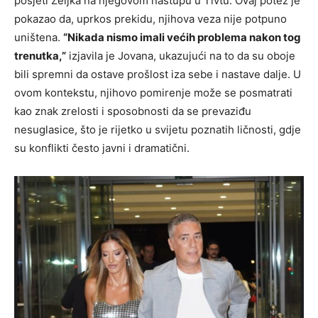
posjeti Željka na njegovom nastupu u Tivtu. Ovaj potez je
pokazao da, uprkos prekidu, njihova veza nije potpuno
uništena.
“Nikada nismo imali većih problema nakon tog
trenutka,”
izjavila je Jovana, ukazujući na to da su oboje
bili spremni da ostave prošlost iza sebe i nastave dalje. U
ovom kontekstu, njihovo pomirenje može se posmatrati
kao znak zrelosti i sposobnosti da se prevaziđu
nesuglasice, što je rijetko u svijetu poznatih ličnosti, gdje
su konflikti često javni i dramatični.