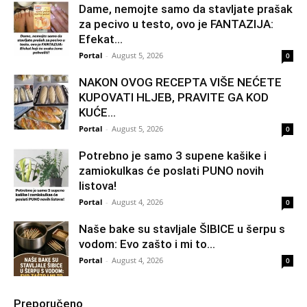
Dame, nemojte samo da stavljate prašak
za pecivo u testo, ovo je FANTAZIJA:
Efekat...
Portal
-
August 5, 2026
0
NAKON OVOG RECEPTA VIŠE NEĆETE
KUPOVATI HLJEB, PRAVITE GA KOD
KUĆE…
Portal
-
August 5, 2026
0
Potrebno je samo 3 supene kašike i
zamiokulkas će poslati PUNO novih
listova!
Portal
-
August 4, 2026
0
Naše bake su stavljale ŠIBICE u šerpu s
vodom: Evo zašto i mi to...
Portal
-
August 4, 2026
0
Preporučeno