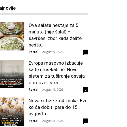
ajnovije
Ova salata nestaje za 5
minuta (nije šala!) –
savršen izbor kada želite
nešto...
Portal
-
August 9, 2026
0
Evropa masovno izbacuje
kade i tuš-kabine: Novi
sistem za tuširanje osvaja
domove i štedi...
Portal
-
August 9, 2026
0
Novac stiže za 4 znaka: Evo
ko će dobiti pare do 15.
avgusta
Portal
-
August 8, 2026
0