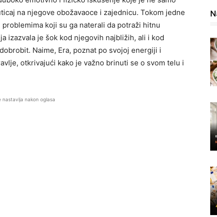
uticaj na njegove obožavaoce i zajednicu. Tokom jedne
N
problemima koji su ga naterali da potraži hitnu
izazvala je šok kod njegovih najbližih, ali i kod
dobrobit. Naime, Era, poznat po svojoj energiji i
lje, otkrivajući kako je važno brinuti se o svom telu i
e nastavlja nakon oglasa