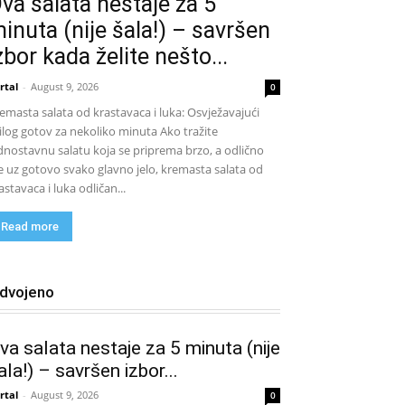
va salata nestaje za 5
inuta (nije šala!) – savršen
zbor kada želite nešto...
rtal
-
August 9, 2026
0
emasta salata od krastavaca i luka: Osvježavajući
ilog gotov za nekoliko minuta Ako tražite
dnostavnu salatu koja se priprema brzo, a odlično
e uz gotovo svako glavno jelo, kremasta salata od
astavaca i luka odličan...
Read more
zdvojeno
va salata nestaje za 5 minuta (nije
ala!) – savršen izbor...
rtal
-
August 9, 2026
0