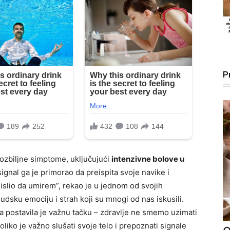
P
ozbiljne simptome, uključujući
intenzivne bolove u
ignal ga je primorao da preispita svoje navike i
omislio da umirem”, rekao je u jednom od svojih
udsku emociju i strah koji su mnogi od nas iskusili.
a postavila je važnu tačku – zdravlje ne smemo uzimati
oliko je važno slušati svoje telo i prepoznati signale