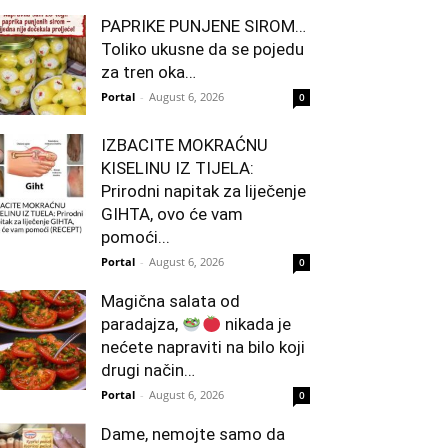
PAPRIKE PUNJENE SIROM…
Toliko ukusne da se pojedu
za tren oka…
Portal
-
August 6, 2026
0
IZBACITE MOKRAĆNU
KISELINU IZ TIJELA:
Prirodni napitak za liječenje
GIHTA, ovo će vam
pomoći...
Portal
-
August 6, 2026
0
Magična salata od
paradajza,
nikada je
nećete napraviti na bilo koji
drugi način…
Portal
-
August 6, 2026
0
Dame, nemojte samo da