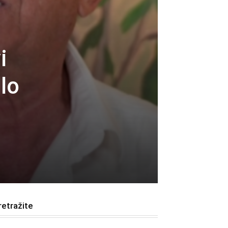
i
alo
retražite