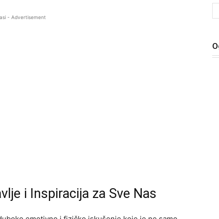
asi - Advertisement
O
lje i Inspiracija za Sve Nas
uboko emotivno i fizičko iskušenje koje je ne samo