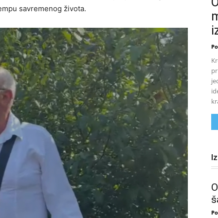
O
tempu savremenog života.
m
i
Po
Kr
pr
je
id
kr
I
O
š
Po