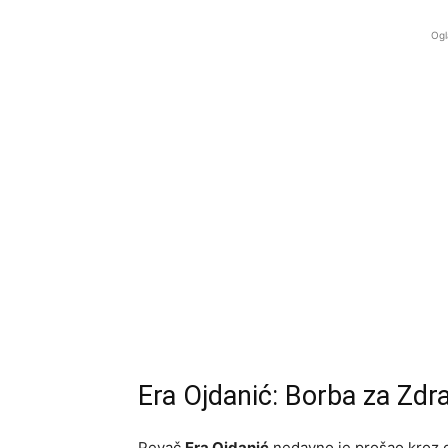
Ogl
Era Ojdanić: Borba za Zdrav
Pevač
Era Ojdanić
nedavno je prošao kroz d