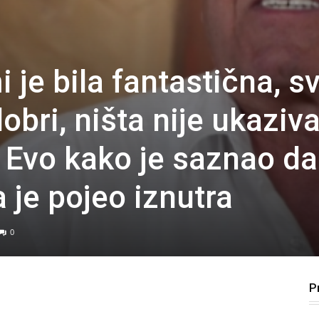
 je bila fantastična, sv
dobri, ništa nije ukaziv
 Evo kako je saznao da
a je pojeo iznutra
0
P