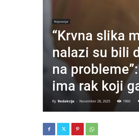
Najnovije
“Krvna slika mi
nalazi su bili 
na probleme”:
ima rak koji g
By
Redakcija
-
November 28, 2025
1960