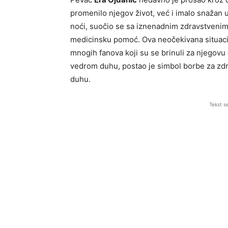
promenilo njegov život, već i imalo snažan 
noći, suočio se sa iznenadnim zdravstvenim 
medicinsku pomoć. Ova neočekivana situacija 
mnogih fanova koji su se brinuli za njegovu 
vedrom duhu, postao je simbol borbe za zdrav
duhu.
Tekst s