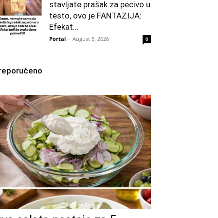
stavljate prašak za pecivo u
testo, ovo je FANTAZIJA:
Efekat...
Portal
-
August 5, 2026
0
reporučeno