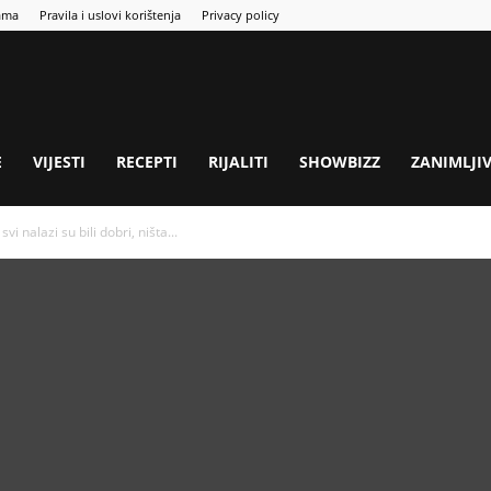
ama
Pravila i uslovi korištenja
Privacy policy
E
VIJESTI
RECEPTI
RIJALITI
SHOWBIZZ
ZANIMLJI
svi nalazi su bili dobri, ništa...