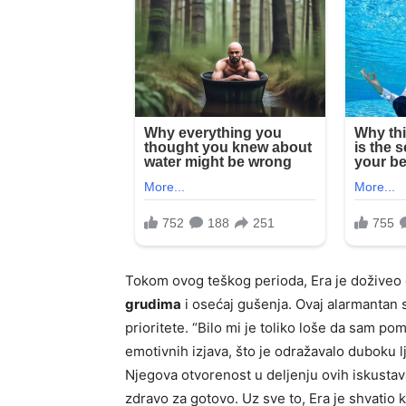
Tokom ovog teškog perioda, Era je doživeo 
grudima
i osećaj gušenja. Ovaj alarmantan s
prioritete. “Bilo mi je toliko loše da sam p
emotivnih izjava, što je odražavalo duboku lj
Njegova otvorenost u deljenju ovih iskustav
zdravo za gotovo. Uz sve to, Era je shvatio k