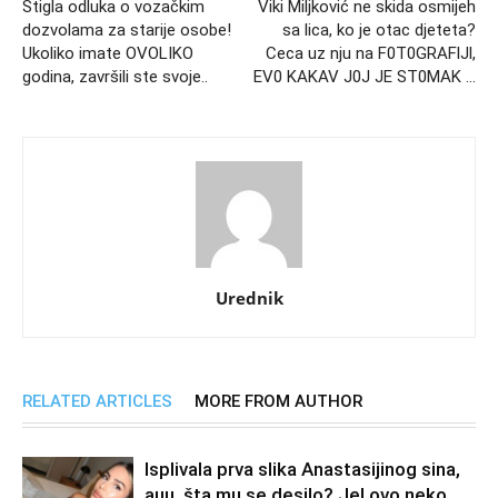
Stigla odluka o vozačkim
Viki Miljković ne skida osmijeh
dozvolama za starije osobe!
sa lica, ko je otac djeteta?
Ukoliko imate OVOLIKO
Ceca uz nju na F0T0GRAFlJl,
godina, završili ste svoje..
EV0 KAKAV J0J JE ST0MAK …
Urednik
RELATED ARTICLES
MORE FROM AUTHOR
Isplivala prva slika Anastasijinog sina,
auu, šta mu se desilo? Jel ovo neko