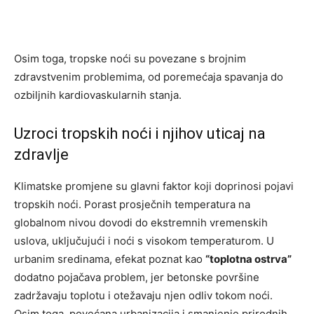
Osim toga, tropske noći su povezane s brojnim
zdravstvenim problemima, od poremećaja spavanja do
ozbiljnih kardiovaskularnih stanja.
Uzroci tropskih noći i njihov uticaj na
zdravlje
Klimatske promjene su glavni faktor koji doprinosi pojavi
tropskih noći. Porast prosječnih temperatura na
globalnom nivou dovodi do ekstremnih vremenskih
uslova, uključujući i noći s visokom temperaturom. U
urbanim sredinama, efekat poznat kao
“toplotna ostrva”
dodatno pojačava problem, jer betonske površine
zadržavaju toplotu i otežavaju njen odliv tokom noći.
Osim toga, povećana urbanizacija i smanjenje prirodnih