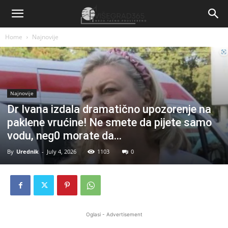
Home
Najnovije
Najnovije
Dr Ivana izdala dramatično upozorenje na
paklene vrućine! Ne smete da pijete samo
vodu, neg0 morate da…
By
Urednik
-
July 4, 2026
1103
0
Oglasi - Advertisement