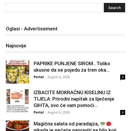
Oglasi - Advertisement
Najnovije
PAPRIKE PUNJENE SIROM…Toliko
ukusne da se pojedu za tren oka…
Portal
-
August 6, 2026
0
IZBACITE MOKRAĆNU KISELINU IZ
TIJELA: Prirodni napitak za liječenje
GIHTA, ovo će vam pomoći...
Portal
-
August 6, 2026
0
Magična salata od paradajza,
nikada je nećete napraviti na bilo koji