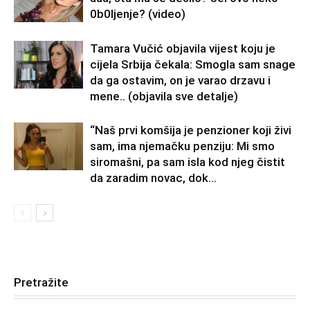
0b0Ijenje? (video)
Tamara Vučić objavila vijest koju je
cijela Srbija čekala: Smogla sam snage
da ga ostavim, on je varao drzavu i
mene.. (objavila sve detalje)
“Naš prvi komšija je penzioner koji živi
sam, ima njemačku penziju: Mi smo
siromašni, pa sam isla kod njeg čistit
da zaradim novac, dok...
Pretražite