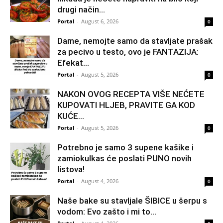
drugi način…
Portal
-
August 6, 2026
0
Dame, nemojte samo da stavljate prašak
za pecivo u testo, ovo je FANTAZIJA:
Efekat...
Portal
-
August 5, 2026
0
NAKON OVOG RECEPTA VIŠE NEĆETE
KUPOVATI HLJEB, PRAVITE GA KOD
KUĆE…
Portal
-
August 5, 2026
0
Potrebno je samo 3 supene kašike i
zamiokulkas će poslati PUNO novih
listova!
Portal
-
August 4, 2026
0
Naše bake su stavljale ŠIBICE u šerpu s
vodom: Evo zašto i mi to...