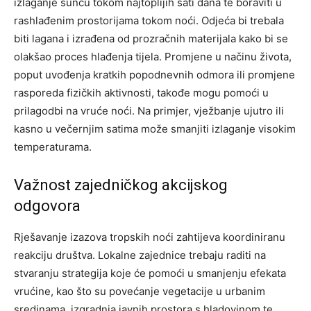
izlaganje suncu tokom najtoplijih sati dana te boraviti u
rashlađenim prostorijama tokom noći.
Odjeća bi trebala
biti lagana i izrađena od prozračnih materijala kako bi se
olakšao proces hlađenja tijela. Promjene u načinu života,
poput uvođenja kratkih popodnevnih odmora ili promjene
rasporeda fizičkih aktivnosti, takođe mogu pomoći u
prilagodbi na vruće noći.
Na primjer, vježbanje ujutro ili
kasno u večernjim satima može smanjiti izlaganje visokim
temperaturama.
Važnost zajedničkog akcijskog
odgovora
Rješavanje izazova tropskih noći zahtijeva koordiniranu
reakciju društva. Lokalne zajednice trebaju raditi na
stvaranju strategija koje će pomoći u smanjenju efekata
vrućine, kao što su povećanje vegetacije u urbanim
sredinama, izgradnja javnih prostora s hladovinom te