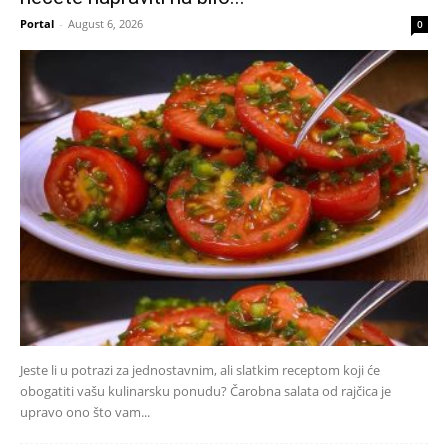
Portal
-
August 6, 2026
0
Jeste li u potrazi za jednostavnim, ali slatkim receptom koji će
obogatiti vašu kulinarsku ponudu? Čarobna salata od rajčica je
upravo ono što vam...