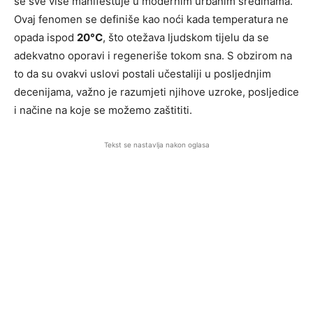
se sve više manifestuje u modernim urbanim sredinama.
Ovaj fenomen se definiše kao noći kada temperatura ne
opada ispod
20°C
, što otežava ljudskom tijelu da se
adekvatno oporavi i regeneriše tokom sna. S obzirom na
to da su ovakvi uslovi postali učestaliji u posljednjim
decenijama, važno je razumjeti njihove uzroke, posljedice
i načine na koje se možemo zaštititi.
Tekst se nastavlja nakon oglasa