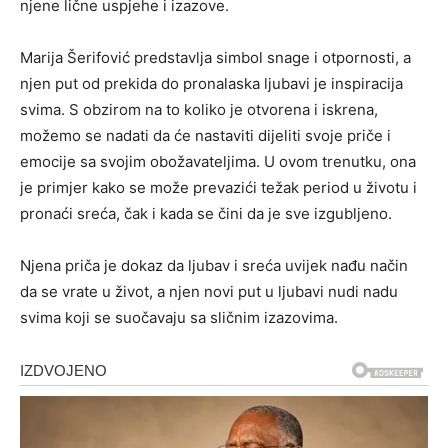
njene lične uspjehe i izazove.
Marija Šerifović predstavlja simbol snage i otpornosti, a
njen put od prekida do pronalaska ljubavi je inspiracija
svima. S obzirom na to koliko je otvorena i iskrena,
možemo se nadati da će nastaviti dijeliti svoje priče i
emocije sa svojim obožavateljima. U ovom trenutku, ona
je primjer kako se može prevazići težak period u životu i
pronaći sreća, čak i kada se čini da je sve izgubljeno.
Njena priča je dokaz da ljubav i sreća uvijek nađu način
da se vrate u život, a njen novi put u ljubavi nudi nadu
svima koji se suočavaju sa sličnim izazovima.