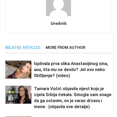
Urednik
RELATED ARTICLES
MORE FROM AUTHOR
Isplivala prva slika Anastasijinog sina,
auu, šta mu se desilo? Jel ovo neko
0b0Ijenje? (video)
Tamara Vučić objavila vijest koju je
cijela Srbija čekala: Smogla sam snage
da ga ostavim, on je varao drzavu i
mene.. (objavila sve detalje)