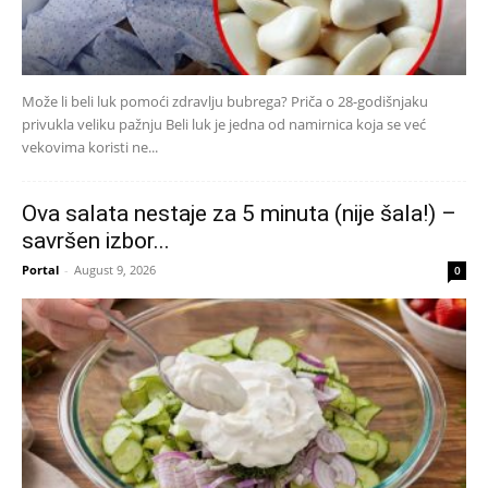
Može li beli luk pomoći zdravlju bubrega? Priča o 28-godišnjaku
privukla veliku pažnju Beli luk je jedna od namirnica koja se već
vekovima koristi ne...
Ova salata nestaje za 5 minuta (nije šala!) –
savršen izbor...
Portal
-
August 9, 2026
0