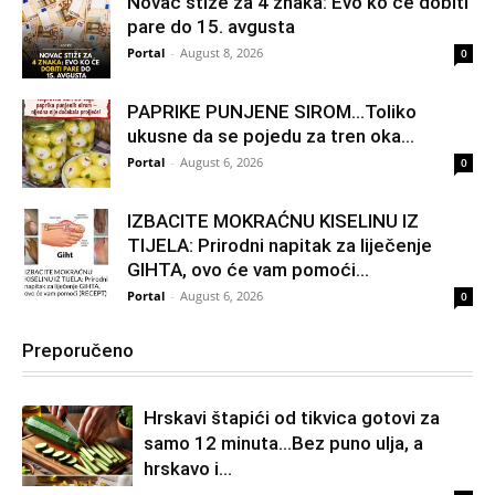
Novac stiže za 4 znaka: Evo ko će dobiti
pare do 15. avgusta
Portal
-
August 8, 2026
0
PAPRIKE PUNJENE SIROM…Toliko
ukusne da se pojedu za tren oka…
Portal
-
August 6, 2026
0
IZBACITE MOKRAĆNU KISELINU IZ
TIJELA: Prirodni napitak za liječenje
GIHTA, ovo će vam pomoći...
Portal
-
August 6, 2026
0
Preporučeno
Hrskavi štapići od tikvica gotovi za
samo 12 minuta…Bez puno ulja, a
hrskavo i...