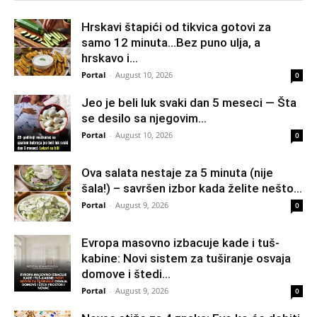
Hrskavi štapići od tikvica gotovi za
samo 12 minuta…Bez puno ulja, a
hrskavo i...
Portal
-
August 10, 2026
0
Jeo je beli luk svaki dan 5 meseci — Šta
se desilo sa njegovim...
Portal
-
August 10, 2026
0
Ova salata nestaje za 5 minuta (nije
šala!) – savršen izbor kada želite nešto...
Portal
-
August 9, 2026
0
Evropa masovno izbacuje kade i tuš-
kabine: Novi sistem za tuširanje osvaja
domove i štedi...
Portal
-
August 9, 2026
0