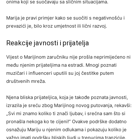
onima koji se suočavaju sa sličnim situacijama.
Marija je pravi primjer kako se suočiti s negativnošću i
prevazići je, bilo kroz umjetnost ili lični razvoj.
Reakcije javnosti i prijatelja
Vijest o Marijinom zaručniku nije prošla neprimijećeno ni
među njenim prijateljima na estradi. Mnogi poznati
muzičari i influenceri uputili su joj čestitke putem
društvenih mreža.
Njena bliska prijateljica, koja je takođe poznata javnosti,
izrazila je sreću zbog Marijinog novog putovanja, rekavši:
„Svi mi znamo koliko ti znači ljubav, i srećna sam što si
pronašla nekoga ko te cijeni!“ Ovakve podrške dodatno
osnažuju Mariju u njenim odlukama i pokazuju koliko je
važno imati podršku bliskih ljudi u trenucima tranzicije.