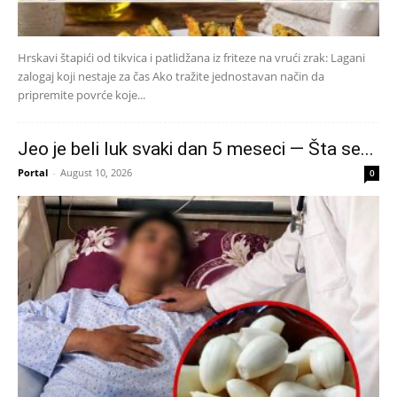
Hrskavi štapići od tikvica i patlidžana iz friteze na vrući zrak: Lagani
zalogaj koji nestaje za čas Ako tražite jednostavan način da
pripremite povrće koje...
Jeo je beli luk svaki dan 5 meseci — Šta se...
Portal
-
August 10, 2026
0