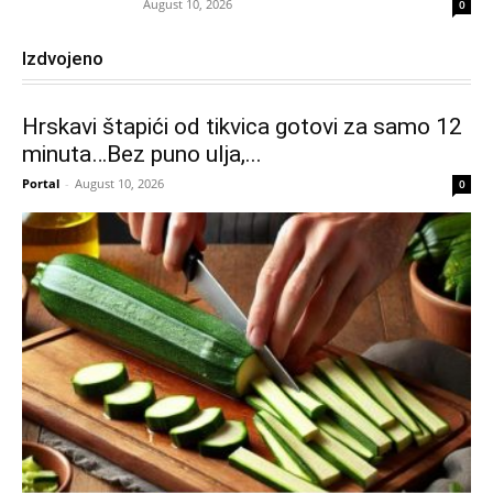
August 10, 2026
0
Izdvojeno
Hrskavi štapići od tikvica gotovi za samo 12
minuta…Bez puno ulja,...
Portal
-
August 10, 2026
0