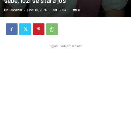
sebe, I0ži se stara j0š
By
Urednik
-
June 10, 2026
3304
0
Oglasi - Advertisement