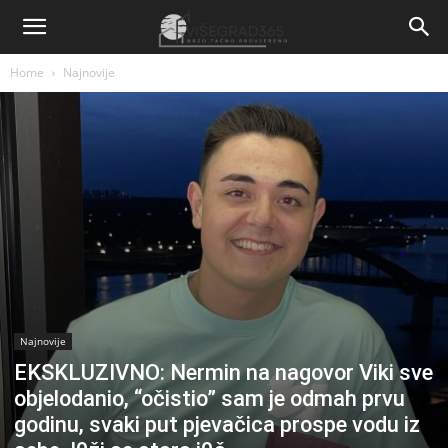
Home
Najnovije
Najnovije
EKSKLUZIVNO: Nermin na nagovor Viki sve
objelodanio, “očistio” sam je odmah prvu
godinu, svaki put pjevačica prospe vodu iz