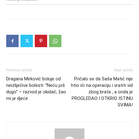
Previous article
Next article
Dragana Mirković boluje od
Pričalo se da Saša Matić nije
neizliječive bolesti: “Neću još
htio ići na operaciju i vratiti vid
dugo” – razvod je okidač, žao
zbog brata , a onda je
mi je djece
PROGLEDAO I OTKRIO ISTINU
SVIMA!