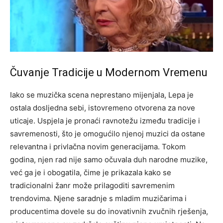
Čuvanje Tradicije u Modernom Vremenu
Iako se muzička scena neprestano mijenjala, Lepa je
ostala dosljedna sebi, istovremeno otvorena za nove
uticaje. Uspjela je pronaći ravnotežu između tradicije i
savremenosti, što je omogućilo njenoj muzici da ostane
relevantna i privlačna novim generacijama.
Tokom
godina, njen rad nije samo očuvala duh narodne muzike,
već ga je i obogatila, čime je prikazala kako se
tradicionalni žanr može prilagoditi savremenim
trendovima. Njene saradnje s mladim muzičarima i
producentima dovele su do inovativnih zvučnih rješenja,