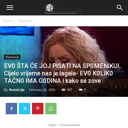
Home
Najnovije
Najnovije
EV0 ŠTA ĆE JOJ PlSATl NA SP0MENlKU!
Cijelo vrijeme nas je lagala- EV0 K0LlK0
TAČN0 lMA G0DlNA i kako se zove
By
Redakcija
-
February 26, 2026
927
0
Oglasi - Advertisement