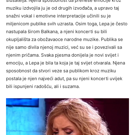
slušatelja. Njena sposobnost da prenese emocije kroz
muziku izdvojila ju je od drugih izvođača, a upravo taj
snažni vokal i emotivne interpretacije učinili su je
miljenicom publike svih uzrasta. Osim toga, Lepa je često
nastupala širom Balkana, a njeni koncerti su bili
okupljališta za obožavaoce narodne muzike. Publika se
nije samo divila njenoj muzici, već su se i povezivali sa
njenim pričama. Svaka pjesma donijela je novi svijet i
emociju, a Lepa je bila ta koja je taj svijet otvarala. Njena
sposobnost da stvori veze sa publikom kroz muziku
postala je njen najveći adut, pa su njeni koncerti uvijek
bili ispunjeni radošću, ali i suzama.