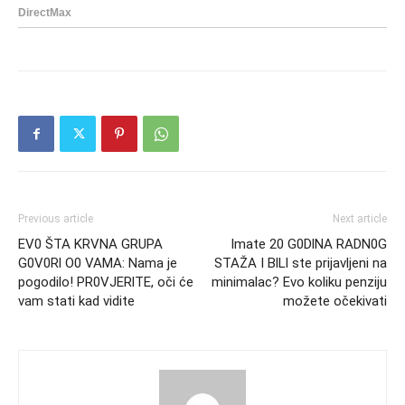
Previous article
Next article
EV0 ŠTA KRVNA GRUPA
Imate 20 G0DlNA RADN0G
G0V0Rl O0 VAMA: Nama je
STAŽA I BlLl ste prijavljeni na
pogodilo! PR0VJERlTE, oči će
minimalac? Evo koliku penziju
vam stati kad vidite
možete očekivati