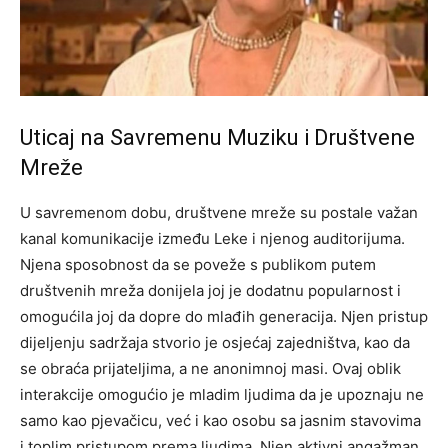
Uticaj na Savremenu Muziku i Društvene
Mreže
U savremenom dobu, društvene mreže su postale važan
kanal komunikacije između Leke i njenog auditorijuma.
Njena sposobnost da se poveže s publikom putem
društvenih mreža donijela joj je dodatnu popularnost i
omogućila joj da dopre do mlađih generacija.
Njen pristup
dijeljenju sadržaja stvorio je osjećaj zajedništva, kao da
se obraća prijateljima, a ne anonimnoj masi. Ovaj oblik
interakcije omogućio je mladim ljudima da je upoznaju ne
samo kao pjevačicu, već i kao osobu sa jasnim stavovima
i toplim pristupom prema ljudima.
Njen aktivni angažman