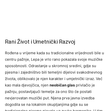
Rani Život i Umetnički Razvoj
Rođena u vrijeme kada su tradicionalne vrijednosti bile u
centru pažnje, Lepa je vrlo rano pokazala svoje muzičke
sposobnosti. Odrastanje u skromnoj sredini, gdje su
pjesma i zajedništvo bili temeljni dijelovi svakodnevnog
života, oblikovalo je njen karakter i umjetnički izraz. Već
kao mala djevojčica, njen
neobičan glas
privlačio je
pažnju, postavljajući temelje za ono što će postati
nevjerovatan muzički put. Njena prva javna izvedba
dogodila se na lokalnim okupljanjima gdje su se
tradicionalne pjesme pjevale uz zvuke harmonike. U tim