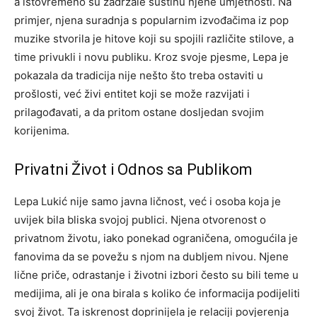
a istovremeno su zadržale suštinu njene umjetnosti.
Na
primjer, njena suradnja s popularnim izvođačima iz pop
muzike stvorila je hitove koji su spojili različite stilove, a
time privukli i novu publiku.
Kroz svoje pjesme, Lepa je
pokazala da tradicija nije nešto što treba ostaviti u
prošlosti, već živi entitet koji se može razvijati i
prilagođavati, a da pritom ostane dosljedan svojim
korijenima.
Privatni Život i Odnos sa Publikom
Lepa Lukić nije samo javna ličnost, već i osoba koja je
uvijek bila bliska svojoj publici. Njena otvorenost o
privatnom životu, iako ponekad ograničena, omogućila je
fanovima da se povežu s njom na dubljem nivou.
Njene
lične priče, odrastanje i životni izbori često su bili teme u
medijima, ali je ona birala s koliko će informacija podijeliti
svoj život. Ta iskrenost doprinijela je relaciji povjerenja