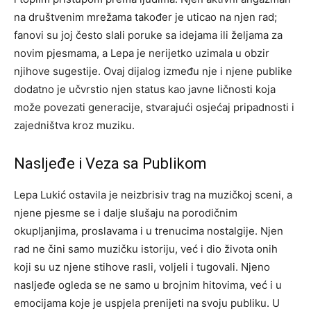
na društvenim mrežama također je uticao na njen rad;
fanovi su joj često slali poruke sa idejama ili željama za
novim pjesmama, a Lepa je nerijetko uzimala u obzir
njihove sugestije.
Ovaj dijalog između nje i njene publike
dodatno je učvrstio njen status kao javne ličnosti koja
može povezati generacije, stvarajući osjećaj pripadnosti i
zajedništva kroz muziku.
Nasljeđe i Veza sa Publikom
Lepa Lukić ostavila je neizbrisiv trag na muzičkoj sceni, a
njene pjesme se i dalje slušaju na porodičnim
okupljanjima, proslavama i u trenucima nostalgije. Njen
rad ne čini samo muzičku istoriju, već i dio života onih
koji su uz njene stihove rasli, voljeli i tugovali.
Njeno
nasljeđe ogleda se ne samo u brojnim hitovima, već i u
emocijama koje je uspjela prenijeti na svoju publiku. U