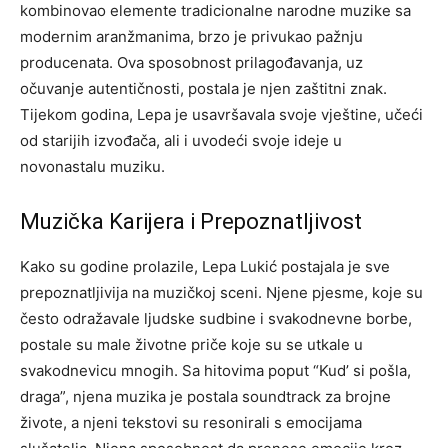
kombinovao elemente tradicionalne narodne muzike sa
modernim aranžmanima, brzo je privukao pažnju
producenata. Ova sposobnost prilagođavanja, uz
očuvanje autentičnosti, postala je njen zaštitni znak.
Tijekom godina, Lepa je usavršavala svoje vještine, učeći
od starijih izvođača, ali i uvodeći svoje ideje u
novonastalu muziku.
Muzička Karijera i Prepoznatljivost
Kako su godine prolazile, Lepa Lukić postajala je sve
prepoznatljivija na muzičkoj sceni. Njene pjesme, koje su
često odražavale ljudske sudbine i svakodnevne borbe,
postale su male životne priče koje su se utkale u
svakodnevicu mnogih. Sa hitovima poput “Kud’ si pošla,
draga”, njena muzika je postala soundtrack za brojne
živote, a njeni tekstovi su resonirali s emocijama