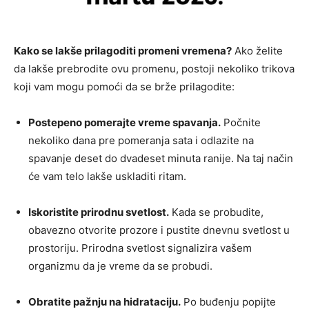
Kako se lakše prilagoditi promeni vremena?
Ako želite
da lakše prebrodite ovu promenu, postoji nekoliko trikova
koji vam mogu pomoći da se brže prilagodite:
Postepeno pomerajte vreme spavanja.
Počnite
nekoliko dana pre pomeranja sata i odlazite na
spavanje deset do dvadeset minuta ranije. Na taj način
će vam telo lakše uskladiti ritam.
Iskoristite prirodnu svetlost.
Kada se probudite,
obavezno otvorite prozore i pustite dnevnu svetlost u
prostoriju. Prirodna svetlost signalizira vašem
organizmu da je vreme da se probudi.
Obratite pažnju na hidrataciju.
Po buđenju popijte