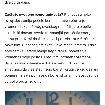
dva do tri dana.
Zašto je uvedeno pomeranje sata?
Prvi put su neke
evropske zemlje počele koristiti letnje računanje
vremena tokom Prvog svetskog rata. Cilj je bio bolje
iskoristiti dnevnu svetlost i smanjiti potrošnju energije,
jer su produženi dani smanjivali potrebu za veštačkom
rasvetom. U današnjem svetu, iako mnogi smatraju da su
energetske uštede manje nego ranije, pomeranje
vremena i dalje postoji. Međutim, promena vremena i
dalje izaziva polemike – dok se neki ljudi protive,
smatrajući da više šteti nego koristi, drugi veruju da nam
pomeranje sata pomaže da bolje iskoristimo svetlost i da
se bolje organizujemo.