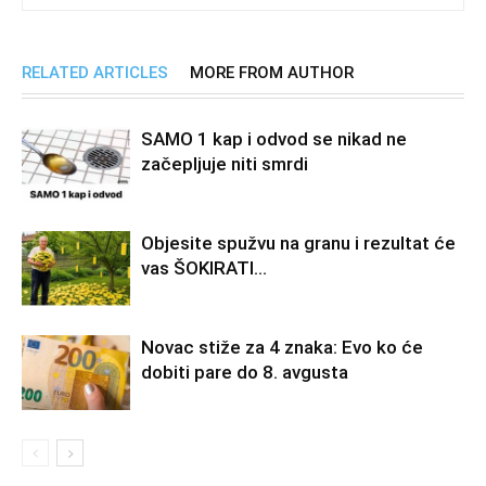
RELATED ARTICLES
MORE FROM AUTHOR
SAMO 1 kap i odvod se nikad ne
začepljuje niti smrdi
Objesite spužvu na granu i rezultat će
vas ŠOKIRATI…
Novac stiže za 4 znaka: Evo ko će
dobiti pare do 8. avgusta