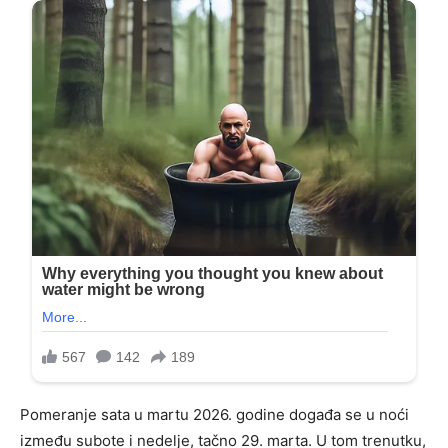
Pomeranje sata u martu 2026. godine događa se u noći
između subote i nedelje, tačno 29. marta. U tom trenutku,