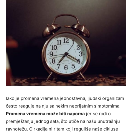
Iako je promena vremena jednostavna, ljudski organizam
često reaguje na nju sa nekim neprijatnim simptomima.
Promena vremena može biti naporna
jer se radi o
premještanju jednog sata, što utiče na našu unutrašnju
ravnotežu. Cirkadijalni ritam koji reguliše naše cikluse