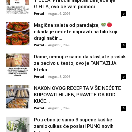
GIHTA, ovo će vam pomoći...
Portal
-
August 6, 2026
0
Magična salata od paradajza,
nikada je nećete napraviti na bilo koji
drugi način…
Portal
-
August 6, 2026
0
Dame, nemojte samo da stavljate prašak
za pecivo u testo, ovo je FANTAZIJA:
Efekat...
Portal
-
August 5, 2026
0
NAKON OVOG RECEPTA VIŠE NEĆETE
KUPOVATI HLJEB, PRAVITE GA KOD
KUĆE…
Portal
-
August 5, 2026
0
Potrebno je samo 3 supene kašike i
zamiokulkas će poslati PUNO novih