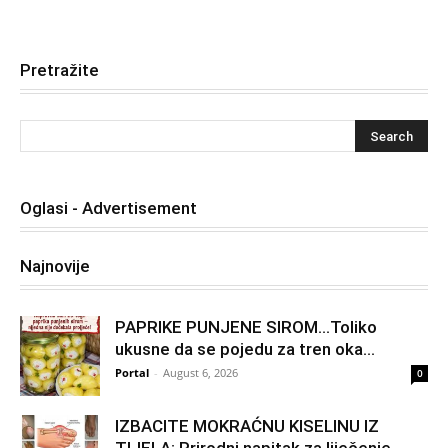
Pretražite
Oglasi - Advertisement
Najnovije
PAPRIKE PUNJENE SIROM…Toliko
ukusne da se pojedu za tren oka…
Portal
-
August 6, 2026
0
IZBACITE MOKRAĆNU KISELINU IZ
TIJELA: Prirodni napitak za liječenje