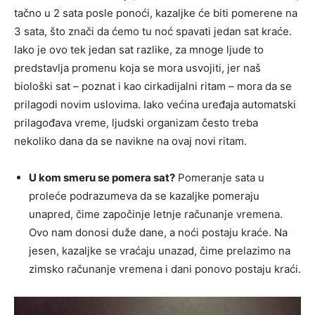
tačno u 2 sata posle ponoći, kazaljke će biti pomerene na
3 sata, što znači da ćemo tu noć spavati jedan sat kraće.
Iako je ovo tek jedan sat razlike, za mnoge ljude to
predstavlja promenu koja se mora usvojiti, jer naš
biološki sat – poznat i kao cirkadijalni ritam – mora da se
prilagodi novim uslovima. Iako većina uređaja automatski
prilagođava vreme, ljudski organizam često treba
nekoliko dana da se navikne na ovaj novi ritam.
U kom smeru se pomera sat?
Pomeranje sata u
proleće podrazumeva da se kazaljke pomeraju
unapred, čime započinje letnje računanje vremena.
Ovo nam donosi duže dane, a noći postaju kraće. Na
jesen, kazaljke se vraćaju unazad, čime prelazimo na
zimsko računanje vremena i dani ponovo postaju kraći.