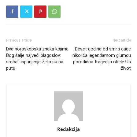
Previous article
Next article
Dva horoskopska znaka kojima
Deset godina od smrti gage
Bog šalje najveći blagoslov:
nikolića legendarnom glumcu
sreća i ispunjenje želja su na
porodična tragedija obeležila
putu
život
Redakcija