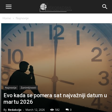
Home
Najnovije
Najnovije
Zanimljivosti
Evo kada se pomera sat najvažniji datum u
martu 2026
By
Redakcija
-
March 12, 2026
582
0