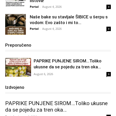
listova!
Portal
-
August 4, 2026
0
Naše bake su stavljale ŠIBICE u šerpu s
vodom: Evo zašto i mi to...
Portal
-
August 4, 2026
0
Preporučeno
PAPRIKE PUNJENE SIROM…Toliko
ukusne da se pojedu za tren oka…
August 6, 2026
0
Izdvojeno
PAPRIKE PUNJENE SIROM…Toliko ukusne
da se pojedu za tren oka…