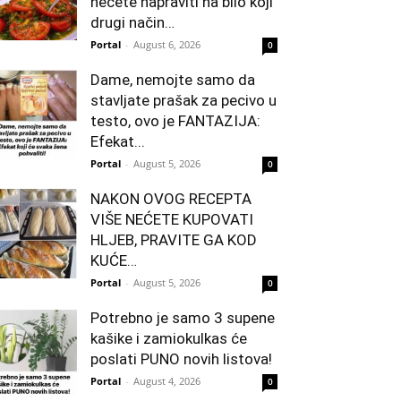
nećete napraviti na bilo koji
drugi način…
Portal
-
August 6, 2026
0
Dame, nemojte samo da
stavljate prašak za pecivo u
testo, ovo je FANTAZIJA:
Efekat...
Portal
-
August 5, 2026
0
NAKON OVOG RECEPTA
VIŠE NEĆETE KUPOVATI
HLJEB, PRAVITE GA KOD
KUĆE…
Portal
-
August 5, 2026
0
Potrebno je samo 3 supene
kašike i zamiokulkas će
poslati PUNO novih listova!
Portal
-
August 4, 2026
0