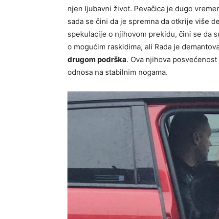
njen ljubavni život. Pevačica je dugo vremen
sada se čini da je spremna da otkrije više de
spekulacije o njihovom prekidu, čini se da su 
o mogućim raskidima, ali Rada je demantoval
drugom podrška
. Ova njihova posvećenost
odnosa na stabilnim nogama.