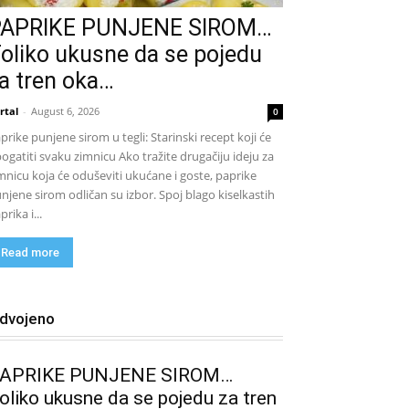
PAPRIKE PUNJENE SIROM…
oliko ukusne da se pojedu
a tren oka…
rtal
-
August 6, 2026
0
prike punjene sirom u tegli: Starinski recept koji će
ogatiti svaku zimnicu Ako tražite drugačiju ideju za
mnicu koja će oduševiti ukućane i goste, paprike
njene sirom odličan su izbor. Spoj blago kiselkastih
prika i...
Read more
zdvojeno
APRIKE PUNJENE SIROM…
oliko ukusne da se pojedu za tren