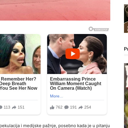
P
ekulacija i medijske pažnje, posebno kada je u pitanju