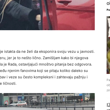
o
Po
e istakla da ne želi da eksponira svoju vezu u javnosti.
u, jer je to nešto lično. Zamišljam kako bi njegova
la je Rada, ostavljajući mnoštvo pitanja bez odgovora.
među njenim fanovima koji se pitaju koliko daleko su
ubav i veze su često kompleksni i zahtevaju pažnju i
Pa
 ličnosti.
ob
zi
I