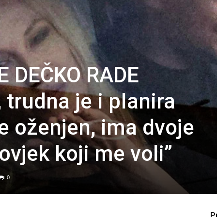
JE DEČKO RADE
rudna je i pIanira
e oženjen, ima dvoje
čovjek koji me voli”
0
P