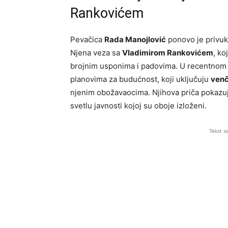
Rankovićem
Pevačica
Rada Manojlović
ponovo je privukl
Njena veza sa
Vladimirom Rankovićem
, ko
brojnim usponima i padovima. U recentnom i
planovima za budućnost, koji uključuju
venč
njenim obožavaocima. Njihova priča pokazuj
svetlu javnosti kojoj su oboje izloženi.
Tekst s