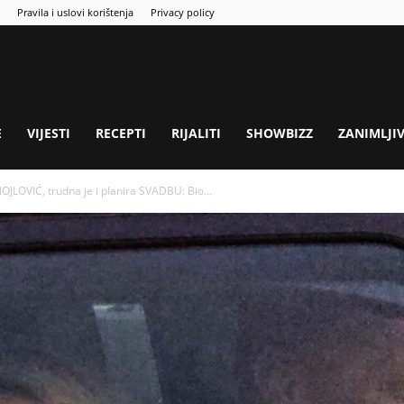
Pravila i uslovi korištenja
Privacy policy
E
VIJESTI
RECEPTI
RIJALITI
SHOWBIZZ
ZANIMLJI
OVIĆ, trudna je i pIanira SVADBU: Bio...