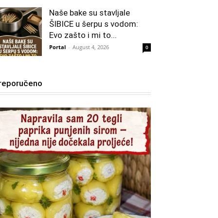
Naše bake su stavljale
ŠIBICE u šerpu s vodom:
Evo zašto i mi to...
Portal
-
August 4, 2026
0
reporučeno