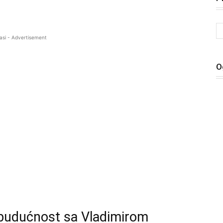
asi - Advertisement
O
i budućnost sa Vladimirom