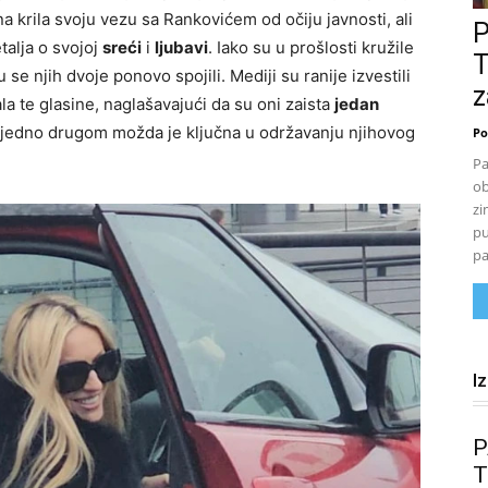
a krila svoju vezu sa Rankovićem od očiju javnosti, ali
talja o svojoj
sreći
i
ljubavi
. Iako su u prošlosti kružile
T
se njih dvoje ponovo spojili. Mediji su ranije izvestili
z
a te glasine, naglašavajući da su oni zaista
jedan
 jedno drugom možda je ključna u održavanju njihovog
Po
Pa
ob
zi
pu
pa
I
P
T