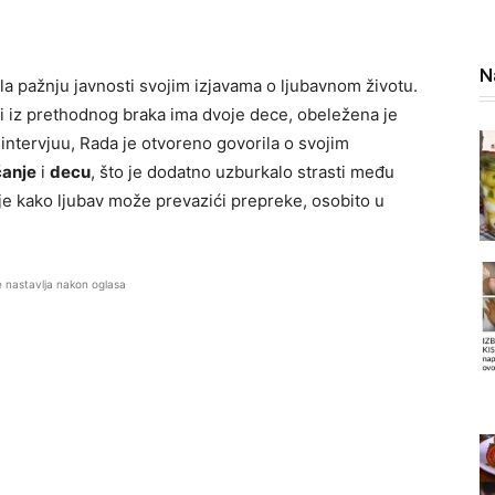
N
a pažnju javnosti svojim izjavama o ljubavnom životu.
ji iz prethodnog braka ima dvoje dece, obeležena je
ntervjuu, Rada je otvoreno govorila o svojim
anje
i
decu
, što je dodatno uzburkalo strasti među
e kako ljubav može prevazići prepreke, osobito u
e nastavlja nakon oglasa