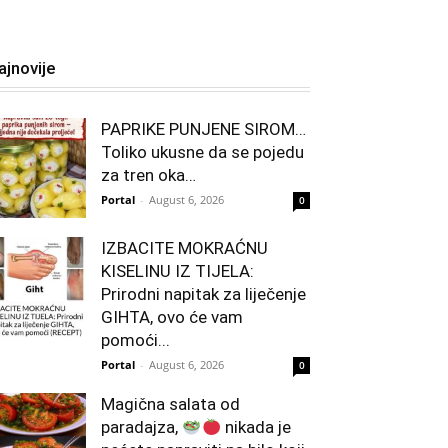
ajnovije
PAPRIKE PUNJENE SIROM…
Toliko ukusne da se pojedu
za tren oka…
Portal
-
August 6, 2026
0
IZBACITE MOKRAĆNU
KISELINU IZ TIJELA:
Prirodni napitak za liječenje
GIHTA, ovo će vam
pomoći...
Portal
-
August 6, 2026
0
Magična salata od
paradajza,
nikada je