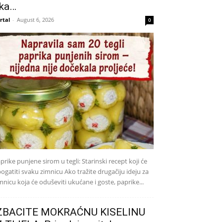
ka…
rtal
-
August 6, 2026
0
prike punjene sirom u tegli: Starinski recept koji će
ogatiti svaku zimnicu Ako tražite drugačiju ideju za
mnicu koja će oduševiti ukućane i goste, paprike...
ZBACITE MOKRAĆNU KISELINU