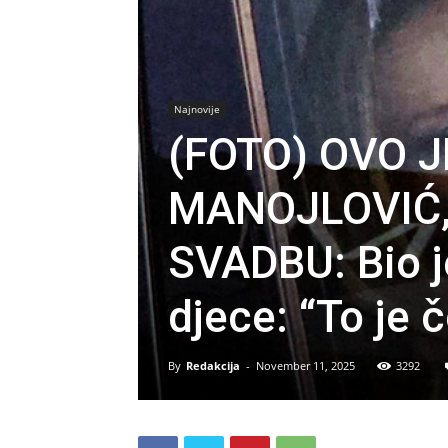
Najnovije
(FOTO) OVO 
MANOJLOVIĆ, t
SVADBU: Bio j
djece: “To je 
By
Redakcija
-
November 11, 2025
3292