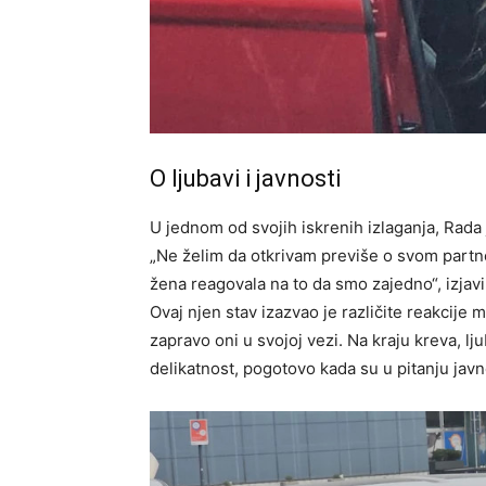
O ljubavi i javnosti
U jednom od svojih iskrenih izlaganja, Rada j
„Ne želim da otkrivam previše o svom partner
žena reagovala na to da smo zajedno“, izjavi
Ovaj njen stav izazvao je različite reakcije 
zapravo oni u svojoj vezi. Na kraju kreva, lj
delikatnost, pogotovo kada su u pitanju javne