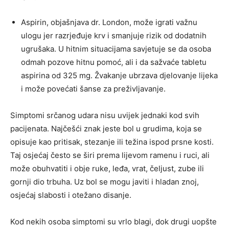
Aspirin, objašnjava dr. London, može igrati važnu
ulogu jer razrjeđuje krv i smanjuje rizik od dodatnih
ugrušaka. U hitnim situacijama savjetuje se da osoba
odmah pozove hitnu pomoć, ali i da sažvaće tabletu
aspirina od 325 mg. Žvakanje ubrzava djelovanje lijeka
i može povećati šanse za preživljavanje.
Simptomi srčanog udara nisu uvijek jednaki kod svih
pacijenata. Najčešći znak jeste bol u grudima, koja se
opisuje kao pritisak, stezanje ili težina ispod prsne kosti.
Taj osjećaj često se širi prema lijevom ramenu i ruci, ali
može obuhvatiti i obje ruke, leđa, vrat, čeljust, zube ili
gornji dio trbuha. Uz bol se mogu javiti i hladan znoj,
osjećaj slabosti i otežano disanje.
Kod nekih osoba simptomi su vrlo blagi, dok drugi uopšte