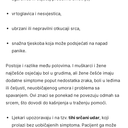
vrtoglavica i nesvjestica,
ubrzani ili nepravilni otkucaji srca,
snažna tjeskoba koja može podsjećati na napad
panike.
Postoje i razlike među polovima. I muškarci i žene
najčešće osjećaju bol u grudima, ali žene češće imaju
dodatne simptome poput nedostatka zraka, boli u leđima
ili čeljusti, neuobičajenog umora i problema sa
spavanjem. Ovi znaci se ponekad ne povezuju odmah sa
srcem, što dovodi do kašnjenja u traženju pomoći.
Ljekari upozoravaju i na tzv.
tihi srčani udar
, koji
prolazi bez uobičajenih simptoma. Pacijent ga može