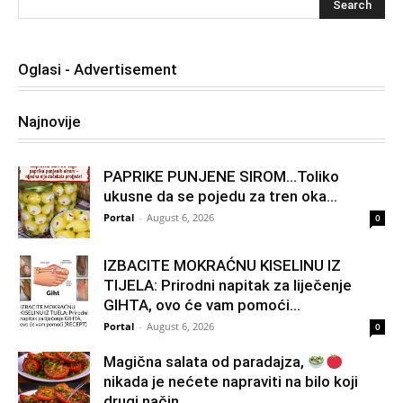
Oglasi - Advertisement
Najnovije
PAPRIKE PUNJENE SIROM…Toliko
ukusne da se pojedu za tren oka…
Portal
-
August 6, 2026
0
IZBACITE MOKRAĆNU KISELINU IZ
TIJELA: Prirodni napitak za liječenje
GIHTA, ovo će vam pomoći...
Portal
-
August 6, 2026
0
Magična salata od paradajza,
nikada je nećete napraviti na bilo koji
drugi način…