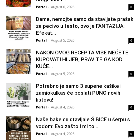
Portal
-
August 6, 2026
0
Dame, nemojte samo da stavljate prašak
za pecivo u testo, ovo je FANTAZIJA:
Efekat...
Portal
-
August 5, 2026
0
NAKON OVOG RECEPTA VIŠE NEĆETE
KUPOVATI HLJEB, PRAVITE GA KOD
KUĆE…
Portal
-
August 5, 2026
0
Potrebno je samo 3 supene kašike i
zamiokulkas će poslati PUNO novih
listova!
Portal
-
August 4, 2026
0
Naše bake su stavljale ŠIBICE u šerpu s
vodom: Evo zašto i mi to...
Portal
-
August 4, 2026
0