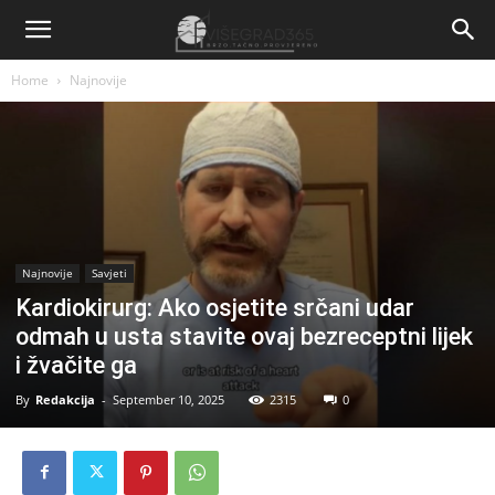
Home
Najnovije
Najnovije
Savjeti
Kardiokirurg: Ako osjetite srčani udar
odmah u usta stavite ovaj bezreceptni lijek
i žvačite ga
By
Redakcija
-
September 10, 2025
2315
0