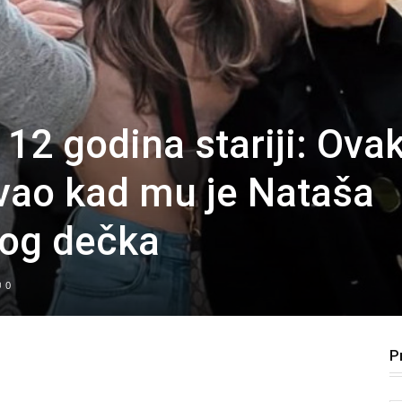
š 12 godina stariji: Ova
vao kad mu je Nataša
vog dečka
0
P