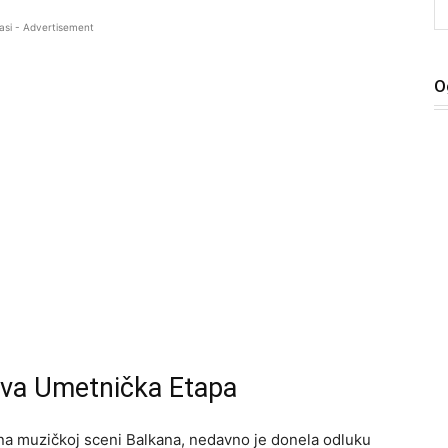
asi - Advertisement
O
ova Umetnička Etapa
a na muzičkoj sceni Balkana, nedavno je donela odluku