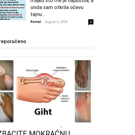
majku što me je napustila, a
onda sam otkrila očevu
tajnu...
Portal
-
August 4, 2026
0
reporučeno
IZBACITE MOKRAĆNU