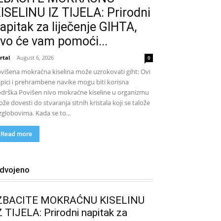
ISELINU IZ TIJELA: Prirodni
apitak za liječenje GIHTA,
vo će vam pomoći...
rtal
-
August 6, 2026
0
višena mokraćna kiselina može uzrokovati giht: Ovi
pici i prehrambene navike mogu biti korisna
drška Povišen nivo mokraćne kiseline u organizmu
že dovesti do stvaranja sitnih kristala koji se talože
zglobovima. Kada se to...
Read more
zdvojeno
ZBACITE MOKRAĆNU KISELINU
Z TIJELA: Prirodni napitak za