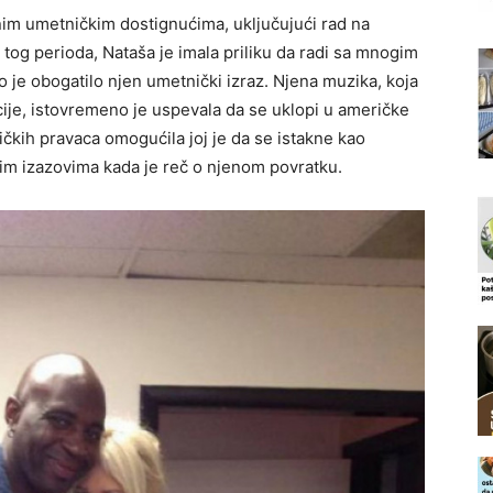
nim umetničkim dostignućima, uključujući rad na
 tog perioda, Nataša je imala priliku da radi sa mnogim
 je obogatilo njen umetnički izraz. Njena muzika, koja
cije, istovremeno je uspevala da se uklopi u američke
čkih pravaca omogućila joj je da se istakne kao
ovim izazovima kada je reč o njenom povratku.