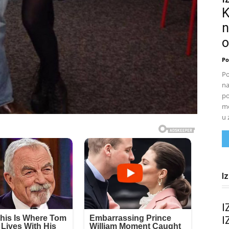
K
n
o
Po
Po
na
po
mo
u 
I
I
I