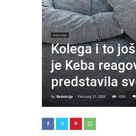
Najnovije
Kolega i to jo
je Keba reago
predstavila s
By
Redakcija
-
February 27, 2026
1000