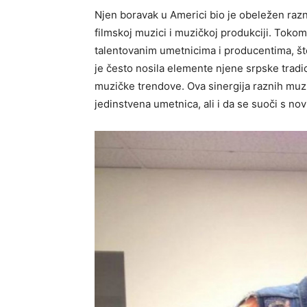
Njen boravak u Americi bio je obeležen raz
filmskoj muzici i muzičkoj produkciji. Tokom
talentovanim umetnicima i producentima, što
je često nosila elemente njene srpske tradi
muzičke trendove. Ova sinergija raznih muzi
jedinstvena umetnica, ali i da se suoči s n