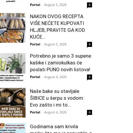
Portal
-
August 5, 2026
0
NAKON OVOG RECEPTA
VIŠE NEĆETE KUPOVATI
HLJEB, PRAVITE GA KOD
KUĆE…
Portal
-
August 5, 2026
0
Potrebno je samo 3 supene
kašike i zamiokulkas će
poslati PUNO novih listova!
Portal
-
August 4, 2026
0
Naše bake su stavljale
ŠIBICE u šerpu s vodom:
Evo zašto i mi to...
Portal
-
August 4, 2026
0
Godinama sam krivila