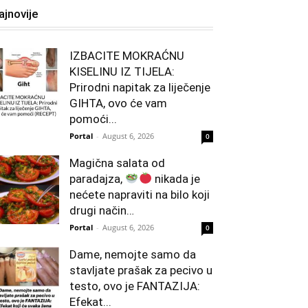
ajnovije
IZBACITE MOKRAĆNU
KISELINU IZ TIJELA:
Prirodni napitak za liječenje
GIHTA, ovo će vam
pomoći...
Portal
-
August 6, 2026
0
Magična salata od
paradajza,
nikada je
nećete napraviti na bilo koji
drugi način…
Portal
-
August 6, 2026
0
Dame, nemojte samo da
stavljate prašak za pecivo u
testo, ovo je FANTAZIJA:
Efekat...