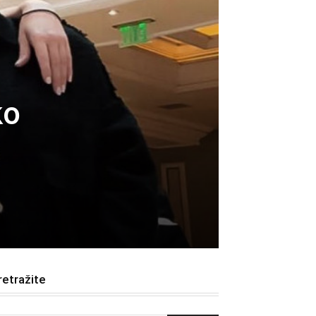
ko
retražite