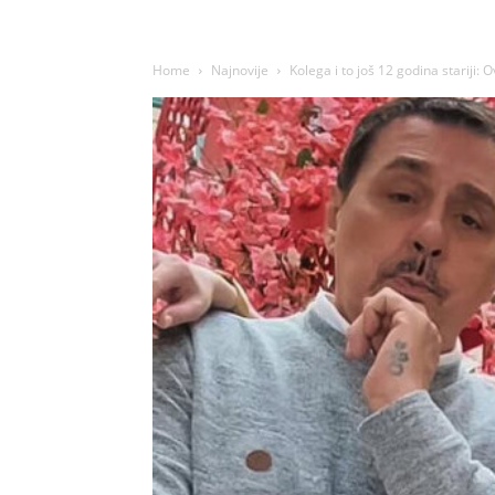
Home
Najnovije
Kolega i to još 12 godina stariji: