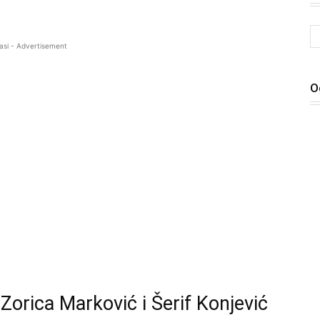
asi - Advertisement
O
 Zorica Marković i Šerif Konjević