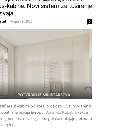
uš-kabine: Novi sistem za tuširanje
svaja...
rtal
-
August 9, 2026
0
asične tuš-kabine odlaze u prošlost? Ovaj novi trend
kupatilima osvaja Evropu i Ameriku Kupatila kakva
o godinama navikli gledati polako dobijaju potpuno
vi izgled....