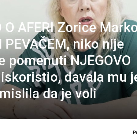
 O AFERI Zorice Marko
PEVAČEM, niko nije
će pomenuti NJEGOVO
 iskoristio, davala mu j
islila da je voli
P