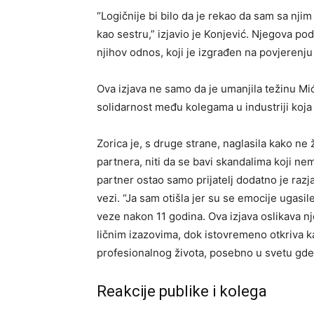
“Logičnije bi bilo da je rekao da sam sa nj
kao sestru,” izjavio je Konjević. Njegova podr
njihov odnos, koji je izgrađen na povjerenju i
Ova izjava ne samo da je umanjila težinu Mići
solidarnost među kolegama u industriji koja
Zorica je, s druge strane, naglasila kako ne 
partnera, niti da se bavi skandalima koji ne
partner ostao samo prijatelj dodatno je razjas
vezi. “Ja sam otišla jer su se emocije ugasi
veze nakon 11 godina. Ova izjava oslikava n
ličnim izazovima, dok istovremeno otkriva ka
profesionalnog života, posebno u svetu gde
Reakcije publike i kolega