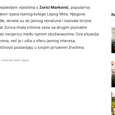
replavljeni vijestima o
Zorici Marković
, popularnoj
nakon izjava njenog kolege Lepog Miće. Njegove
N
e, dovele su do javnog obračuna i izazvale brojne
a je Zorica imala intimne veze sa drugim poznatim
zvalo nevjericu među njenim obožavaocima. Ova situacija
ma, već je i ušla u sferu javnog interesa,
ličnosti postavljaju u svojim privatnim životima.
e nastavlja nakon oglasa