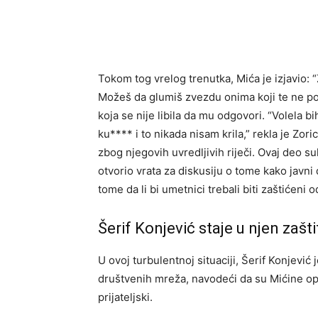
Tokom tog vrelog trenutka, Mića je izjavio: “
Možeš da glumiš zvezdu onima koji te ne poz
koja se nije libila da mu odgovori. “Volela bi
ku**** i to nikada nisam krila,” rekla je Zor
zbog njegovih uvredljivih riječi. Ovaj deo s
otvorio vrata za diskusiju o tome kako javni 
tome da li bi umetnici trebali biti zaštićeni
Šerif Konjević staje u njen zašti
U ovoj turbulentnoj situaciji, Šerif Konjević
društvenih mreža, navodeći da su Mićine op
prijateljski.