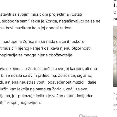
t
o
taviti sa svojim muzičkim projektima i ostati
Po
 slobodna sam,” rekla je Zorica, naglašavajući da se ne
 se bavi muzikom koja joj donosi radost.
 nastupe, a Zorica im se nada da će ih uskoro
uzici i njenoj karijeri oslikava njenu otpornost i
inspiracija za mnoge njene obožavatelje.
va s kojima se Zorica suočila u svojoj karijeri, ali ona
 bi se nosila sa svim pritiscima, Zorica će, sigurno,
di, a njena neustrašivost i posvećenost muzici i dalje
lužiti kao lekcija ne samo za Zoricu, već i za sve
Kl
ijama, jer pokazuje koliko je važno ostati dosljedan
u 
itisak spoljnog svijeta.
sm
no