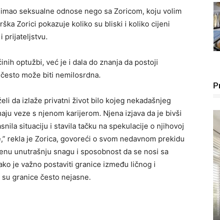
im imao seksualne odnose nego sa Zoricom, koju volim
ška Zorici pokazuje koliko su bliski i koliko cijeni
 prijateljstvu.
nih optužbi, već je i dala do znanja da postoji
 često može biti nemilosrdna.
P
želi da izlaže privatni život bilo kojeg nekadašnjeg
maju veze s njenom karijerom. Njena izjava da je bivši
nila situaciju i stavila tačku na spekulacije o njihovoj
le,” rekla je Zorica, govoreći o svom nedavnom prekidu
jenu unutrašnju snagu i sposobnost da se nosi sa
ko je važno postaviti granice između ličnog i
 su granice često nejasne.