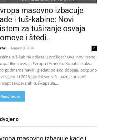
vropa masovno izbacuje
ade i tuš-kabine: Novi
istem za tuširanje osvaja
omove i štedi...
rtal
-
August 9, 2026
0
asične tuš-kabine odlaze u prošlost? Ovaj novi trend
kupatilima osvaja Evropu i Ameriku Kupatila kakva
o godinama navikli gledati polako dobijaju potpuno
vi izgled. U 2026. godini sve više pažnje privlači
ncept takozvanih tuš-kapsula,...
Read more
zdvojeno
vropa masovno izbacuje kade i