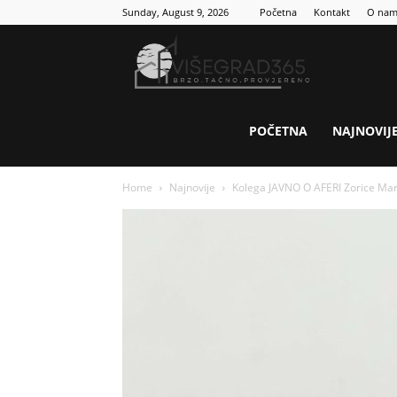
Sunday, August 9, 2026
Početna
Kontakt
O na
Visegrad
365
POČETNA
NAJNOVIJ
Home
Najnovije
Kolega JAVNO O AFERI Zorice Mar