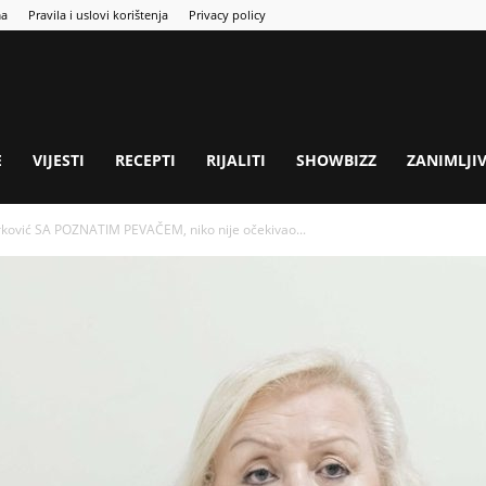
ma
Pravila i uslovi korištenja
Privacy policy
E
VIJESTI
RECEPTI
RIJALITI
SHOWBIZZ
ZANIMLJI
ković SA POZNATIM PEVAČEM, niko nije očekivao...