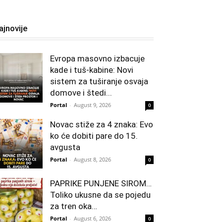
ajnovije
Evropa masovno izbacuje
kade i tuš-kabine: Novi
sistem za tuširanje osvaja
domove i štedi...
Portal
-
August 9, 2026
0
Novac stiže za 4 znaka: Evo
ko će dobiti pare do 15.
avgusta
Portal
-
August 8, 2026
0
PAPRIKE PUNJENE SIROM…
Toliko ukusne da se pojedu
za tren oka…
Portal
-
August 6, 2026
0