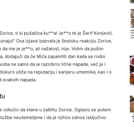
Zorice, ti si pušačica ku**a! Je**o te je Šerif Konjević.
naju!” Ova izjava izazvala je žestoku reakciju Zorice,
h da me je je**o, ali nažalost, nije. Volim da pušim
ica, dodajući da će Mića zapamtiti dan kada se rodio
ukoba ne samo da je razotkrio lične napade, već je i
diskurs utiče na reputaciju i karijeru umetnika, kao i o
 od ovakvih napada.
tu
 je odlučio da stane u zaštitu Zorice. Oglasio se putem
tužbe neutemeljene i da je njihov odnos isključivo