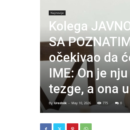
Najnovije
Kolega JAVNO
SA POZNATIM 
očekivao da 
IME: On je nju
tezge, a ona um
By
Urednik
-
May 10, 2026
775
0