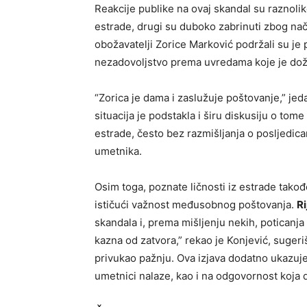
Reakcije publike na ovaj skandal su raznolik
estrade, drugi su duboko zabrinuti zbog nači
obožavatelji Zorice Marković podržali su je
nezadovoljstvo prema uvredama koje je doži
“Zorica je dama i zaslužuje poštovanje,” jed
situacija je podstakla i širu diskusiju o tom
estrade, često bez razmišljanja o posljedic
umetnika.
Osim toga, poznate ličnosti iz estrade takođ
ističući važnost međusobnog poštovanja.
Ri
skandala i, prema mišljenju nekih, poticanja
kazna od zatvora,” rekao je Konjević, sugeri
privukao pažnju. Ova izjava dodatno ukazu
umetnici nalaze, kao i na odgovornost koja d