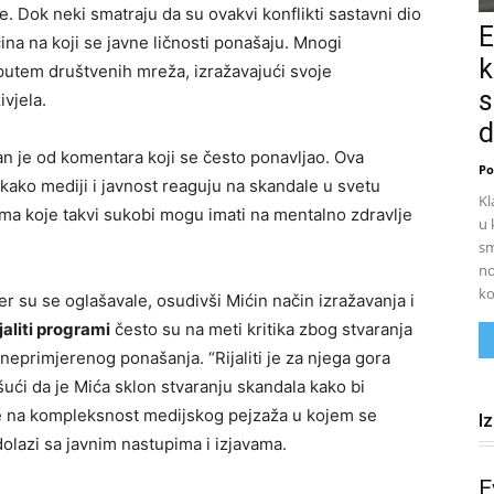
e. Dok neki smatraju da su ovakvi konflikti sastavni dio
E
na na koji se javne ličnosti ponašaju. Mnogi
k
 putem društvenih mreža, izražavajući svoje
s
vjela.
d
an je od komentara koji se često ponavljao. Ova
Po
e kako mediji i javnost reaguju na skandale u svetu
Kl
ama koje takvi sukobi mogu imati na mentalno zdravlje
u 
sm
no
ko
er su se oglašavale, osudivši Mićin način izražavanja i
jaliti programi
često su na meti kritika zbog stvaranja
 neprimjerenog ponašanja. “Rijaliti je za njega gora
šući da je Mića sklon stvaranju skandala kako bi
je na kompleksnost medijskog pejzaža u kojem se
I
olazi sa javnim nastupima i izjavama.
E