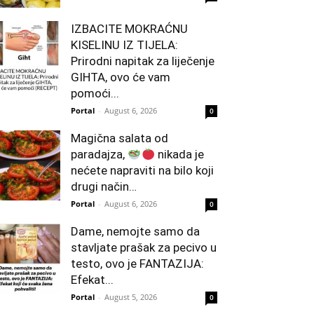
IZBACITE MOKRAĆNU
KISELINU IZ TIJELA:
Prirodni napitak za liječenje
GIHTA, ovo će vam
pomoći...
Portal
-
August 6, 2026
0
Magična salata od
paradajza,
nikada je
nećete napraviti na bilo koji
drugi način…
Portal
-
August 6, 2026
0
Dame, nemojte samo da
stavljate prašak za pecivo u
testo, ovo je FANTAZIJA:
Efekat...
Portal
-
August 5, 2026
0