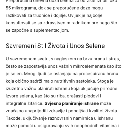
Preporučena dnevna doza selena za odrasle iznosi oko
55 mikrograma, dok se preporučene doze mogu
razlikovati za trudnice i dojilje. Uvijek je najbolje
konsultovati se sa zdravstvenim radnikom pre nego što
se započne s suplementacijom.
Savremeni Stil Života i Unos Selene
U savremenom svetu, s naglaskom na brzu hranu i stres,
često se zapostavlja unos važnih mikroelemenata kao što
je selen. Mnogi ljudi se oslanjaju na procesuiranu hranu
koja obično sadrži malo nutritivnih sastojaka. Stoga je
izuzetno važno planirati ishranu koja uključuje prirodne
izvore selena, kao što su riba, orašasti plodovi i
integralne žitarice.
Svjesno planiranje ishrane
može
značajno unaprijediti zdravlje i poboljšati kvalitet života.
Takođe, uključivanje raznovrsnih namirnica u ishranu
može pomoći u osiguravanju svih neophodnih vitamina i