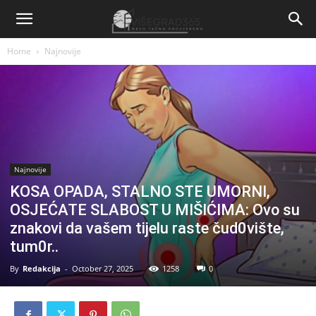
Home
Najnovije
Najnovije
KOSA OPADA, STALNO STE UMORNI,
OSJEĆATE SLABOST U MIŠIĆIMA: Ovo su
znakovi da vašem tijelu raste čud0vište,
tum0r..
By
Redakcija
-
October 27, 2025
1258
0