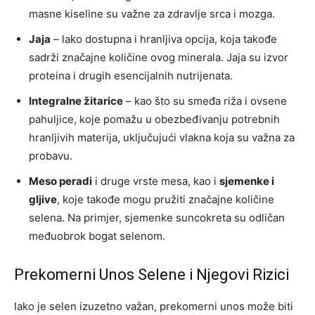
masne kiseline su važne za zdravlje srca i mozga.
Jaja
– lako dostupna i hranljiva opcija, koja takođe
sadrži značajne količine ovog minerala. Jaja su izvor
proteina i drugih esencijalnih nutrijenata.
Integralne žitarice
– kao što su smeđa riža i ovsene
pahuljice, koje pomažu u obezbeđivanju potrebnih
hranljivih materija, uključujući vlakna koja su važna za
probavu.
Meso peradi
i druge vrste mesa, kao i
sjemenke i
gljive
, koje takođe mogu pružiti značajne količine
selena. Na primjer, sjemenke suncokreta su odličan
međuobrok bogat selenom.
Prekomerni Unos Selene i Njegovi Rizici
Iako je selen izuzetno važan, prekomerni unos može biti