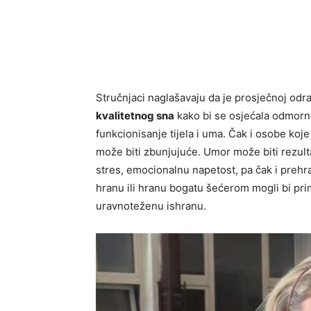
Stručnjaci naglašavaju da je prosječnoj od
kvalitetnog sna
kako bi se osjećala odmorno.
funkcionisanje tijela i uma. Čak i osobe ko
može biti zbunjujuće. Umor može biti rezultat
stres, emocionalnu napetost, pa čak i prehra
hranu ili hranu bogatu šećerom mogli bi prim
uravnoteženu ishranu.