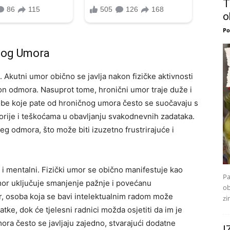
T
o
Po
tnog Umora
. Akutni umor obično se javlja nakon fizičke aktivnosti
kon odmora. Nasuprot tome, hronični umor traje duže i
sobe koje pate od hroničnog umora često se suočavaju s
ije i teškoćama u obavljanju svakodnevnih zadataka.
žeg odmora, što može biti izuzetno frustrirajuće i
i i mentalni. Fizički umor se obično manifestuje kao
Pa
mor uključuje smanjenje pažnje i povećanu
ob
r, osoba koja se bavi intelektualnim radom može
zi
datke, dok će tjelesni radnici možda osjetiti da im je
ora često se javljaju zajedno, stvarajući dodatne
I