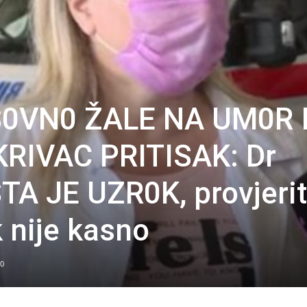
S0VN0 ŽALE NA UM0R 
KRIVAC PRITISAK: Dr
ŠTA JE UZR0K, provjeri
 nije kasno
0