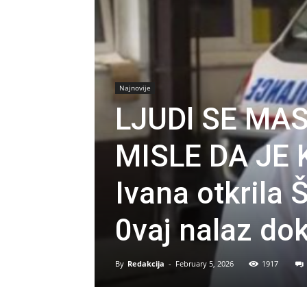
Najnovije
LJUDl SE MA
MISLE DA JE 
Ivana otkrila 
0vaj nalaz dok
By
Redakcija
-
February 5, 2026
1917