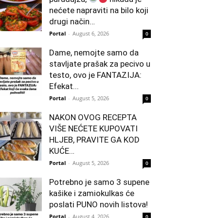
nećete napraviti na bilo koji
drugi način…
Portal
-
August 6, 2026
0
Dame, nemojte samo da
stavljate prašak za pecivo u
testo, ovo je FANTAZIJA:
Efekat...
Portal
-
August 5, 2026
0
NAKON OVOG RECEPTA
VIŠE NEĆETE KUPOVATI
HLJEB, PRAVITE GA KOD
KUĆE…
Portal
-
August 5, 2026
0
Potrebno je samo 3 supene
kašike i zamiokulkas će
poslati PUNO novih listova!
Portal
-
August 4, 2026
0