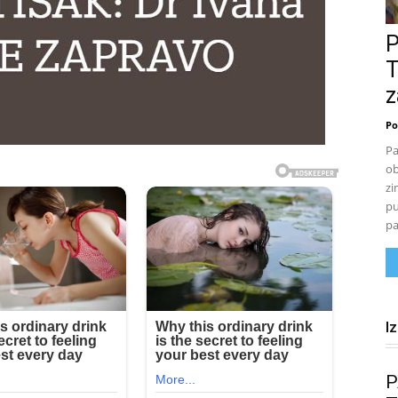
T
z
Po
Pa
ob
zi
pu
pa
I
P