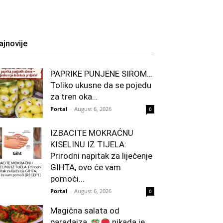
ajnovije
PAPRIKE PUNJENE SIROM…
Toliko ukusne da se pojedu
za tren oka…
Portal
-
August 6, 2026
0
IZBACITE MOKRAĆNU
KISELINU IZ TIJELA:
Prirodni napitak za liječenje
GIHTA, ovo će vam
pomoći...
Portal
-
August 6, 2026
0
Magična salata od
paradajza,
nikada je