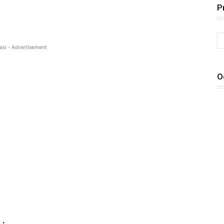
P
asi - Advertisement
O