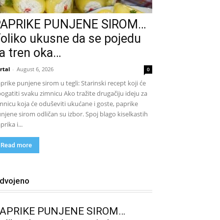
PAPRIKE PUNJENE SIROM…
oliko ukusne da se pojedu
a tren oka…
rtal
-
August 6, 2026
0
prike punjene sirom u tegli: Starinski recept koji će
ogatiti svaku zimnicu Ako tražite drugačiju ideju za
mnicu koja će oduševiti ukućane i goste, paprike
njene sirom odličan su izbor. Spoj blago kiselkastih
prika i...
Read more
zdvojeno
APRIKE PUNJENE SIROM…