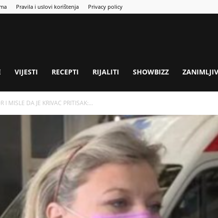
ama
Pravila i uslovi korištenja
Privacy policy
E
VIJESTI
RECEPTI
RIJALITI
SHOWBIZZ
ZANIMLJI
 MISLE DA JE KRIVAC PRITISAK:...