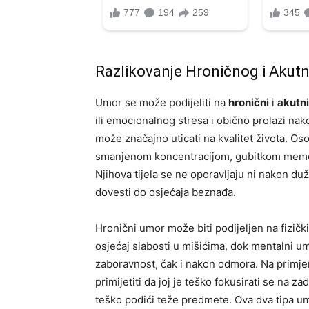
Razlikovanje Hroničnog i Aku
Umor se može podijeliti na
hronični
i
akutni
ili emocionalnog stresa i obično prolazi na
može značajno uticati na kvalitet života. O
smanjenom koncentracijom, gubitkom memor
Njihova tijela se ne oporavljaju ni nakon du
dovesti do osjećaja beznađa.
Hronični umor može biti podijeljen na fizičk
osjećaj slabosti u mišićima, dok mentalni u
zaboravnost, čak i nakon odmora. Na primje
primijetiti da joj je teško fokusirati se na za
teško podići teže predmete. Ova dva tipa um