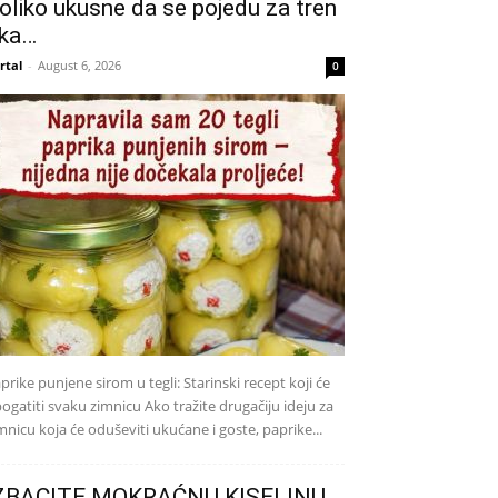
oliko ukusne da se pojedu za tren
ka…
rtal
-
August 6, 2026
0
prike punjene sirom u tegli: Starinski recept koji će
ogatiti svaku zimnicu Ako tražite drugačiju ideju za
mnicu koja će oduševiti ukućane i goste, paprike...
ZBACITE MOKRAĆNU KISELINU