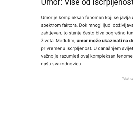
Umor: Više od Iscrpljenost
Umor je kompleksan fenomen koji se javlja u
spektrom faktora. Dok mnogi ljudi doživljava
zahtjevan, to stanje često biva pogrešno t
života. Međutim,
umor može ukazivati na d
privremenu iscrpljenost. U današnjem svije
važno je razumjeti ovaj kompleksan fenomen
našu svakodnevicu.
Tekst s