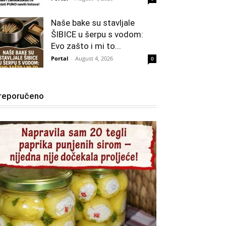
Naše bake su stavljale
ŠIBICE u šerpu s vodom:
Evo zašto i mi to...
Portal
-
August 4, 2026
0
reporučeno