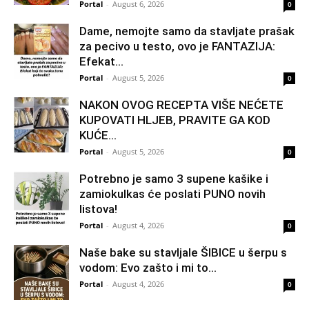
Portal
-
August 6, 2026
0
Dame, nemojte samo da stavljate prašak
za pecivo u testo, ovo je FANTAZIJA:
Efekat...
Portal
-
August 5, 2026
0
NAKON OVOG RECEPTA VIŠE NEĆETE
KUPOVATI HLJEB, PRAVITE GA KOD
KUĆE…
Portal
-
August 5, 2026
0
Potrebno je samo 3 supene kašike i
zamiokulkas će poslati PUNO novih
listova!
Portal
-
August 4, 2026
0
Naše bake su stavljale ŠIBICE u šerpu s
vodom: Evo zašto i mi to...
Portal
-
August 4, 2026
0