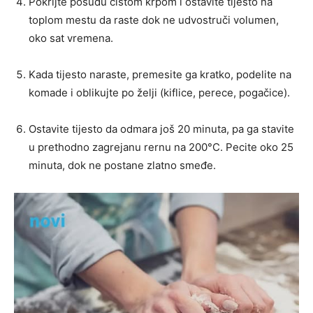
Pokrijte posudu čistom krpom i ostavite tijesto na
toplom mestu da raste dok ne udvostruči volumen,
oko sat vremena.
Kada tijesto naraste, premesite ga kratko, podelite na
komade i oblikujte po želji (kiflice, perece, pogačice).
Ostavite tijesto da odmara još 20 minuta, pa ga stavite
u prethodno zagrejanu rernu na 200°C. Pecite oko 25
minuta, dok ne postane zlatno smeđe.