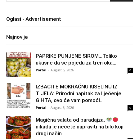
Oglasi - Advertisement
Najnovije
PAPRIKE PUNJENE SIROM…Toliko
ukusne da se pojedu za tren oka…
Portal
-
August 6, 2026
0
IZBACITE MOKRAĆNU KISELINU IZ
TIJELA: Prirodni napitak za liječenje
GIHTA, ovo će vam pomoći...
Portal
-
August 6, 2026
0
Magična salata od paradajza,
nikada je nećete napraviti na bilo koji
drugi način…