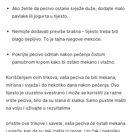
Ako želite da pecivo ostane svježe duže, dodajte malo
pavlake ili jogurta u tijesto.
Nemojte dodavati previše brašna – tijesto treba biti
blago ljepljivo. To je tajna njegove mekoće.
Pokrijte pecivo odmah nakon pečenja čistom
pamučnom krpom kako bi ostalo mekano i vlažno.
Korišćenjem ovih trikova, vaša peciva će biti mekana,
mirisna i svježa i do nekoliko dana nakon pečenja. Ovo
tijesto je izuzetno svestrano i može se koristiti za razne
vrste peciva, bilo da su slana ili slatka. Samo pustite mašti
na volju i uživajte u rezultatima
oristite ove trikove i savete, vaša peciva će ostati mekana
i svježa, kao da su tek izašla iz rerne, i to čak i nekoliko