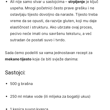
Ali nije samo stvar u sastojcima –
strpljenje
je ključ
uspeha. Mnogi početnici često prave grešku i ne
ostavljaju tijesto dovoljno da naraste. Tijesto treba
vreme da se opusti, da razvije gluten, koji mu daje
elastičnost i strukturu. Ako ubrzate ovaj proces,
pecivo neće imati onu savršenu teksturu, a već
sutradan će postati suvo i tvrdo.
Sada ćemo podeliti sa vama jednostavan recept za
mekano tijesto
koje će biti svježe danima:
Sastojci:
500 g brašna
250 ml mlake vode (ili mlijeka za bogatiji ukus)
1 kesica suvog kvasca