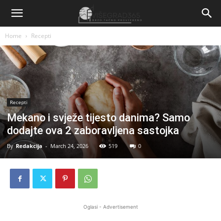
Home
Recepti
Recepti
Mekano i svježe tijesto danima? Samo
dodajte ova 2 zaboravljena sastojka
By
Redakcija
-
March 24, 2026
519
0
Oglasi - Advertisement