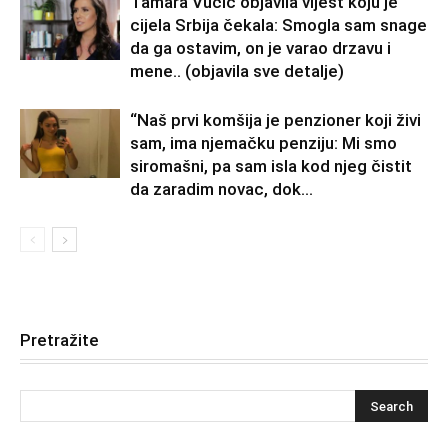
Tamara Vučić objavila vijest koju je
cijela Srbija čekala: Smogla sam snage
da ga ostavim, on je varao drzavu i
mene.. (objavila sve detalje)
“Naš prvi komšija je penzioner koji živi
sam, ima njemačku penziju: Mi smo
siromašni, pa sam isla kod njeg čistit
da zaradim novac, dok...
Pretražite