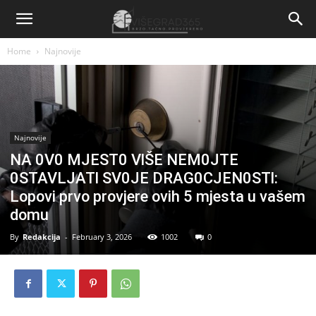
Home
Najnovije
Najnovije
NA 0V0 MJEST0 VlŠE NEM0JTE
0STAVLJATl SV0JE DRAG0CJEN0STl:
Lopovi prvo provjere ovih 5 mjesta u vašem
domu
By
Redakcija
-
February 3, 2026
1002
0