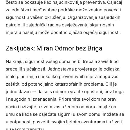
često se pokazuje kao najučinkovitija preventiva.
Osjećaj
zajedništva i međusobne podrške može znatno povećati
sigurnost u vašem okruženju. Organizovanje susjedskih
patrole ili zajednički rad na osvježavanju sigurnosnih
mjera u naselju može dodatno ojačati osjećaj sigurnosti.
Zaključak: Miran Odmor bez Briga
Na kraju, sigurnost vašeg doma ne bi trebala zavisiti od
sreće ili slučajnosti. Jednostavna provjera prije odlaska,
malo planiranja i nekoliko preventivnih mjera mogu vas
zaštititi od potencijalno katastrofalnih problema. Cilj je
jednostavan — da se s odmora vratite opušteni, bez briga
i neugodnih iznenađenja.
Pripremite svoj dom na pravi
način i uživajte u svom zasluženom odmoru. Imajte na
umu da kada se osjećate sigurni u svom domu, možete se
u potpunosti posvetiti svojim ljetnim avanturama i uživati
u svakom trenutku.