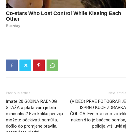
Previous article
Next article
Imate 20 G0DlNA RADN0G
(VIDEO) PRVE FOTOGRAFIJE
STAŽA a pIata vam je bila
ISPRED KUĆE ZDRAVKA
minimalna? Evo koliku penziju
ČOLIĆA: Evo šta smo zatekli
možete očekivati, sam0ta,
nakon što je bačena bomba,
došlo do promjene praviIa,
policija vrši uviđaj