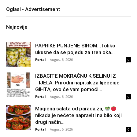
Oglasi - Advertisement
Najnovije
PAPRIKE PUNJENE SIROM…Toliko
ukusne da se pojedu za tren oka…
Portal
-
August 6, 2026
0
IZBACITE MOKRAĆNU KISELINU IZ
TIJELA: Prirodni napitak za liječenje
GIHTA, ovo će vam pomoći...
Portal
-
August 6, 2026
0
Magična salata od paradajza,
nikada je nećete napraviti na bilo koji
drugi način…
Portal
-
August 6, 2026
0