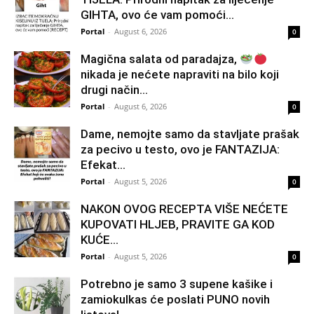
GIHTA, ovo će vam pomoći...
Portal
-
August 6, 2026
0
Magična salata od paradajza,
nikada je nećete napraviti na bilo koji
drugi način…
Portal
-
August 6, 2026
0
Dame, nemojte samo da stavljate prašak
za pecivo u testo, ovo je FANTAZIJA:
Efekat...
Portal
-
August 5, 2026
0
NAKON OVOG RECEPTA VIŠE NEĆETE
KUPOVATI HLJEB, PRAVITE GA KOD
KUĆE…
Portal
-
August 5, 2026
0
Potrebno je samo 3 supene kašike i
zamiokulkas će poslati PUNO novih