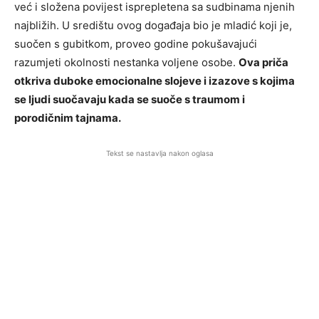
već i složena povijest isprepletena sa sudbinama njenih
najbližih. U središtu ovog događaja bio je mladić koji je,
suočen s gubitkom, proveo godine pokušavajući
razumjeti okolnosti nestanka voljene osobe.
Ova priča
otkriva duboke emocionalne slojeve i izazove s kojima
se ljudi suočavaju kada se suoče s traumom i
porodičnim tajnama.
Tekst se nastavlja nakon oglasa