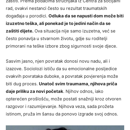
zaštiti. Prema podacima stručnjaka iz Centra za socijalni
rad, ovakvi nestanci često su rezultat traumatskih
događaja u porodici.
Odluka da se napusti dom može biti
izuzetno teška, ali ponekad je to jedini način da se
zaštiti dijete.
Ova situacija nije samo izuzetna, već se
često ponavlja u stvarnom životu, gdje su roditelji
primorani na teške izbore zbog sigurnosti svoje djece.
Sasvim jasno, njen povratak donosi novu nadu, ali i
izazove. Sociolozi ističu da su emocionalne posljedice
ovakvih povrataka duboke, a povratak povjerenja može
biti dug proces.
Unatoč svim traumama, njihova priča
daje priliku za novi početak
. Njihov odnos, iako
opterećen prošlošću, može postati snažniji kroz otvoren
razgovor i razumijevanje. Njihova veza, sada prožeta
istinom, pruža im šansu da ponovo izgrade svoj odnos.