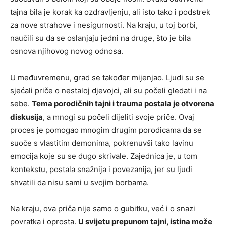
tajna bila je korak ka ozdravljenju, ali isto tako i podstrek
za nove strahove i nesigurnosti. Na kraju, u toj borbi,
naučili su da se oslanjaju jedni na druge, što je bila
osnova njihovog novog odnosa.
U međuvremenu, grad se također mijenjao. Ljudi su se
sjećali priče o nestaloj djevojci, ali su počeli gledati i na
sebe.
Tema porodičnih tajni i trauma postala je otvorena
diskusija
, a mnogi su počeli dijeliti svoje priče. Ovaj
proces je pomogao mnogim drugim porodicama da se
suoče s vlastitim demonima, pokrenuvši tako lavinu
emocija koje su se dugo skrivale. Zajednica je, u tom
kontekstu, postala snažnija i povezanija, jer su ljudi
shvatili da nisu sami u svojim borbama.
Na kraju, ova priča nije samo o gubitku, već i o snazi
povratka i oprosta.
U svijetu prepunom tajni, istina može