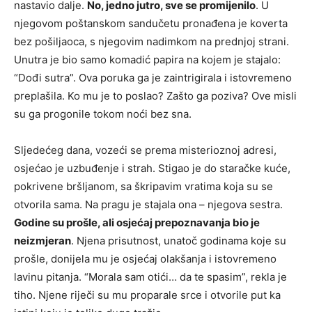
nastavio dalje.
No, jedno jutro, sve se promijenilo
. U
njegovom poštanskom sandučetu pronađena je koverta
bez pošiljaoca, s njegovim nadimkom na prednjoj strani.
Unutra je bio samo komadić papira na kojem je stajalo:
“Dođi sutra”. Ova poruka ga je zaintrigirala i istovremeno
preplašila. Ko mu je to poslao? Zašto ga poziva? Ove misli
su ga progonile tokom noći bez sna.
Sljedećeg dana, vozeći se prema misterioznoj adresi,
osjećao je uzbuđenje i strah. Stigao je do staračke kuće,
pokrivene bršljanom, sa škripavim vratima koja su se
otvorila sama. Na pragu je stajala ona – njegova sestra.
Godine su prošle, ali osjećaj prepoznavanja bio je
neizmjeran
. Njena prisutnost, unatoč godinama koje su
prošle, donijela mu je osjećaj olakšanja i istovremeno
lavinu pitanja. “Morala sam otići… da te spasim”, rekla je
tiho. Njene riječi su mu proparale srce i otvorile put ka