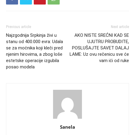
Previous article
Next article
Najzgodnija Srpkinja živi u
AKO NISTE SREĆNI KAD SE
stanu od 400.000 evra: Udala
UJUTRU PROBUDITE,
se za moćnika koji kleči pred
POSLUŠAJTE SAVET DALAJ
njenim hirovima, a zbog loše
LAME: Uz ovu rečenicu sve će
estetske operacije izgubila
vam ići od ruke
posao modela
Sanela