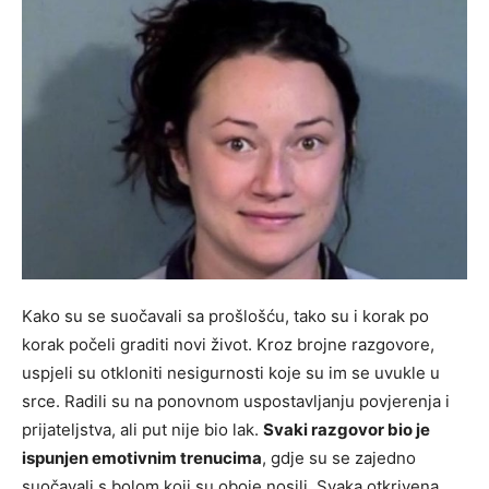
Kako su se suočavali sa prošlošću, tako su i korak po
korak počeli graditi novi život. Kroz brojne razgovore,
uspjeli su otkloniti nesigurnosti koje su im se uvukle u
srce. Radili su na ponovnom uspostavljanju povjerenja i
prijateljstva, ali put nije bio lak.
Svaki razgovor bio je
ispunjen emotivnim trenucima
, gdje su se zajedno
suočavali s bolom koji su oboje nosili. Svaka otkrivena