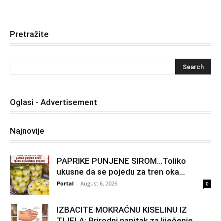
Pretražite
Oglasi - Advertisement
Najnovije
PAPRIKE PUNJENE SIROM…Toliko
ukusne da se pojedu za tren oka…
Portal
-
August 6, 2026
0
IZBACITE MOKRAĆNU KISELINU IZ
TIJELA: Prirodni napitak za liječenje