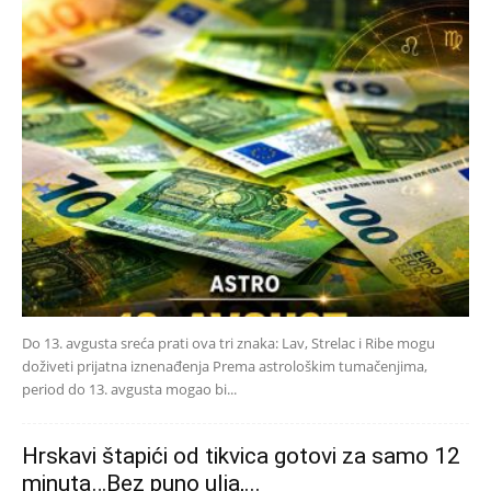
Do 13. avgusta sreća prati ova tri znaka: Lav, Strelac i Ribe mogu
doživeti prijatna iznenađenja Prema astrološkim tumačenjima,
period do 13. avgusta mogao bi...
Hrskavi štapići od tikvica gotovi za samo 12
minuta…Bez puno ulja,...