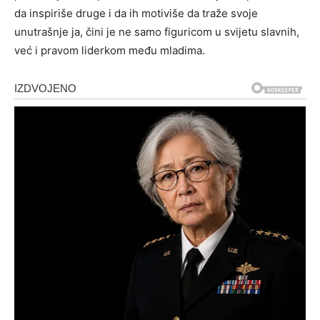
da inspiriše druge i da ih motiviše da traže svoje
unutrašnje ja, čini je ne samo figuricom u svijetu slavnih,
već i pravom liderkom među mladima.