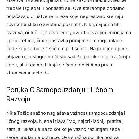
stavove na stereotipima o tome kako bi mlade zvijezde
trebale izgledati i ponašati se. Ove stereotipe dodatno
pojačavaju društvene mreže koje neprestano kreiraju
savršenu sliku o životima poznatih. Nika, svjesna tih
izazova, odlučila je otvoreno govoriti o svojim emocijama
i prioritetima, čime postavlja primjer za mnoge mlade
ljude koji se bore s sličnim pritiscima. Na primjer, njene
objave na Instagramu često sadrže poruke o prihvaćanju
sebe, ali i realnosti koja se često ne vidi na prvim
stranicama tabloida.
Poruka O Samopouzdanju i Ličnom
Razvoju
Nika Tošić snažno naglašava važnost samopouzdanja i
ličnog razvoja. Njena izjava “Moj najprikladniji pratitelj
sam ja” ukazuje na to koliko je važno razumjeti sebe i
svoje unutarnje potrebe. Ova snažna poruka poziva