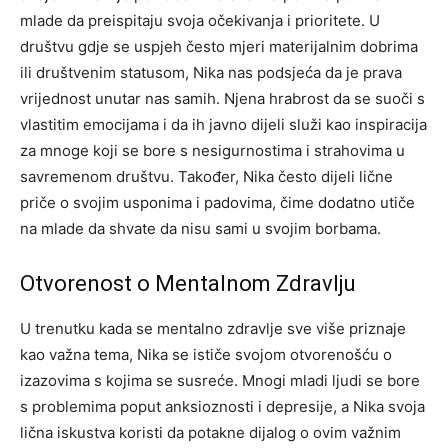
mlade da preispitaju svoja očekivanja i prioritete.
U
društvu gdje se uspjeh često mjeri materijalnim dobrima
ili društvenim statusom, Nika nas podsjeća da je prava
vrijednost unutar nas samih. Njena hrabrost da se suoči s
vlastitim emocijama i da ih javno dijeli služi kao inspiracija
za mnoge koji se bore s nesigurnostima i strahovima u
savremenom društvu.
Također, Nika često dijeli lične
priče o svojim usponima i padovima, čime dodatno utiče
na mlade da shvate da nisu sami u svojim borbama.
Otvorenost o Mentalnom Zdravlju
U trenutku kada se mentalno zdravlje sve više priznaje
kao važna tema, Nika se ističe svojom otvorenošću o
izazovima s kojima se susreće. Mnogi mladi ljudi se bore
s problemima poput anksioznosti i depresije, a Nika svoja
lična iskustva koristi da potakne dijalog o ovim važnim