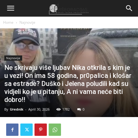
Home
Najnovije
Najnovije
Ne skrivaju više ljubav Nika otkrila s kim je
u vezi! On ima 58 godina, pr0paIica i kIošar
sa estrade? Duško i Jelena poludili kad su
vidjeli ko je u pitanju, A ni vama neće biti
dobro!!
By
Urednik
-
April 30, 2026
1782
0