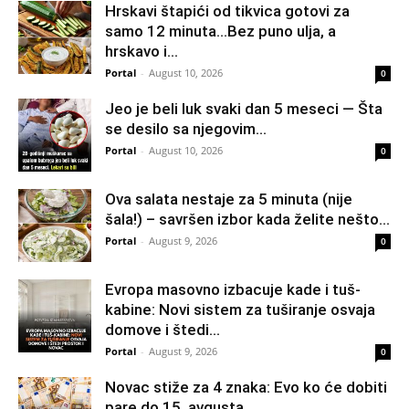
Hrskavi štapići od tikvica gotovi za
samo 12 minuta…Bez puno ulja, a
hrskavo i...
Portal
-
August 10, 2026
0
Jeo je beli luk svaki dan 5 meseci — Šta
se desilo sa njegovim...
Portal
-
August 10, 2026
0
Ova salata nestaje za 5 minuta (nije
šala!) – savršen izbor kada želite nešto...
Portal
-
August 9, 2026
0
Evropa masovno izbacuje kade i tuš-
kabine: Novi sistem za tuširanje osvaja
domove i štedi...
Portal
-
August 9, 2026
0
Novac stiže za 4 znaka: Evo ko će dobiti
pare do 15. avgusta