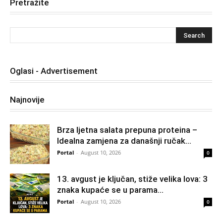
Pretražite
Oglasi - Advertisement
Najnovije
Brza ljetna salata prepuna proteina –
Idealna zamjena za današnji ručak…
Portal
-
August 10, 2026
0
13. avgust je ključan, stiže velika lova: 3
znaka kupaće se u parama…
Portal
-
August 10, 2026
0