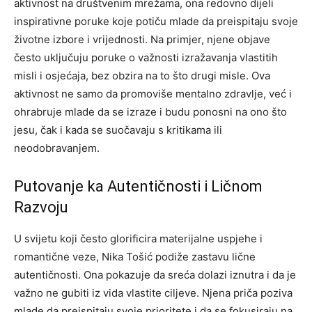
aktivnost na društvenim mrežama, ona redovno dijeli
inspirativne poruke koje potiču mlade da preispitaju svoje
životne izbore i vrijednosti. Na primjer, njene objave
često uključuju poruke o važnosti izražavanja vlastitih
misli i osjećaja, bez obzira na to što drugi misle.
Ova
aktivnost ne samo da promoviše mentalno zdravlje, već i
ohrabruje mlade da se izraze i budu ponosni na ono što
jesu, čak i kada se suočavaju s kritikama ili
neodobravanjem.
Putovanje ka Autentičnosti i Ličnom
Razvoju
U svijetu koji često glorificira materijalne uspjehe i
romantične veze, Nika Tošić podiže zastavu lične
autentičnosti. Ona pokazuje da sreća dolazi iznutra i da je
važno ne gubiti iz vida vlastite ciljeve. Njena priča poziva
mlade da preispitaju svoje prioritete i da se fokusiraju na