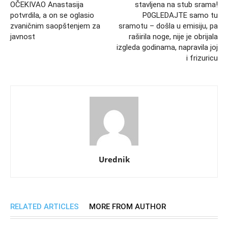
OČEKIVAO Anastasija
stavljena na stub srama!
potvrdila, a on se oglasio
P0GLEDAJTE samo tu
zvaničnim saopštenjem za
sramotu – došla u emisiju, pa
javnost
raširila noge, nije je obrijala
izgleda godinama, napravila joj
i frizuricu
Urednik
RELATED ARTICLES
MORE FROM AUTHOR