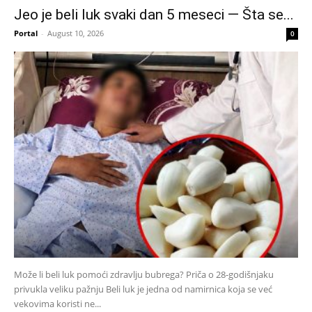
Jeo je beli luk svaki dan 5 meseci — Šta se...
Portal
-
August 10, 2026
0
Može li beli luk pomoći zdravlju bubrega? Priča o 28-godišnjaku
privukla veliku pažnju Beli luk je jedna od namirnica koja se već
vekovima koristi ne...