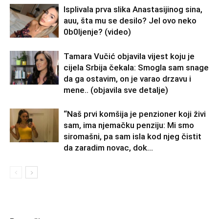
Isplivala prva slika Anastasijinog sina,
auu, šta mu se desilo? Jel ovo neko
0b0Ijenje? (video)
Tamara Vučić objavila vijest koju je
cijela Srbija čekala: Smogla sam snage
da ga ostavim, on je varao drzavu i
mene.. (objavila sve detalje)
“Naš prvi komšija je penzioner koji živi
sam, ima njemačku penziju: Mi smo
siromašni, pa sam isla kod njeg čistit
da zaradim novac, dok...