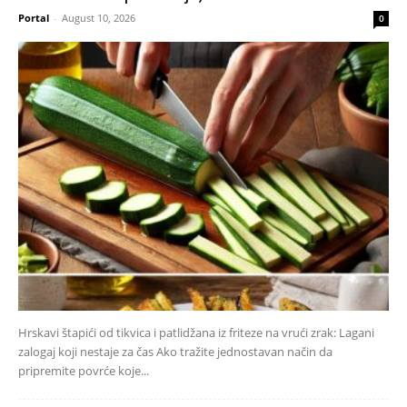
Portal
-
August 10, 2026
0
Hrskavi štapići od tikvica i patlidžana iz friteze na vrući zrak: Lagani
zalogaj koji nestaje za čas Ako tražite jednostavan način da
pripremite povrće koje...