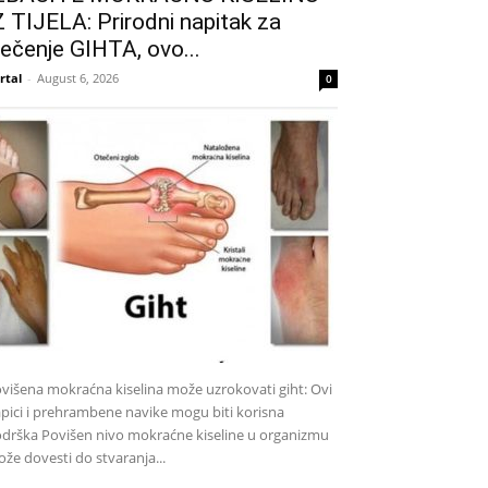
Z TIJELA: Prirodni napitak za
iječenje GIHTA, ovo...
rtal
-
August 6, 2026
0
višena mokraćna kiselina može uzrokovati giht: Ovi
pici i prehrambene navike mogu biti korisna
drška Povišen nivo mokraćne kiseline u organizmu
že dovesti do stvaranja...