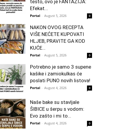
testo, ovo je FANTAZIJA:
Efekat...
Portal
-
August 5, 2026
0
NAKON OVOG RECEPTA
VIŠE NEĆETE KUPOVATI
HLJEB, PRAVITE GA KOD
KUĆE…
Portal
-
August 5, 2026
0
Potrebno je samo 3 supene
kašike i zamiokulkas će
poslati PUNO novih listova!
Portal
-
August 4, 2026
0
Naše bake su stavljale
ŠIBICE u šerpu s vodom:
Evo zašto i mi to...
Portal
-
August 4, 2026
0