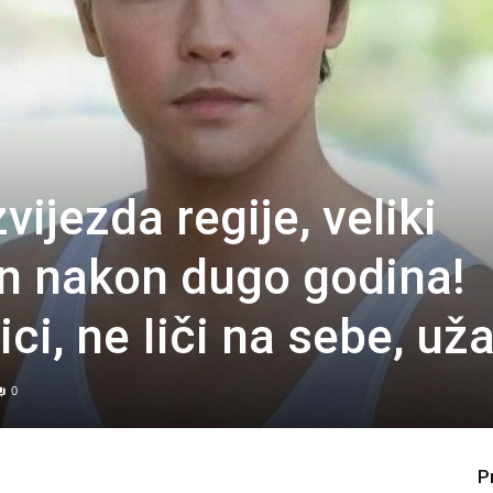
vijezda regije, veliki
n nakon dugo godina!
ci, ne Iiči na sebe, už
0
P