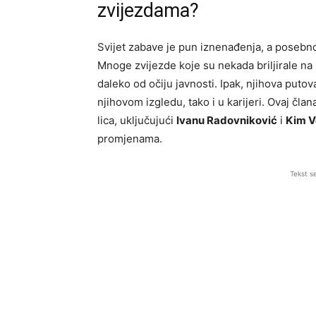
zvijezdama?
Svijet zabave je pun iznenađenja, a posebno 
Mnoge zvijezde koje su nekada briljirale na
daleko od očiju javnosti. Ipak, njihova putov
njihovom izgledu, tako i u karijeri. Ovaj čla
lica, uključujući
Ivanu Radovniković
i
Kim V
promjenama.
Tekst s