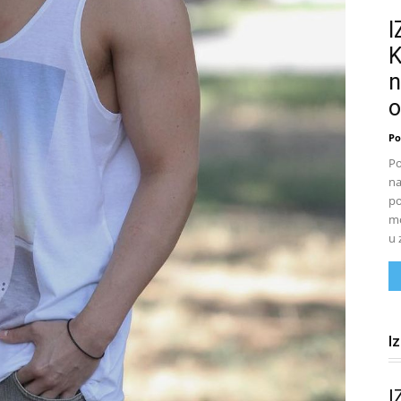
K
n
o
Po
Po
na
po
mo
u 
I
I