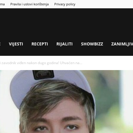
ama
Pravila i uslovi korištenja
Privacy policy
E
VIJESTI
RECEPTI
RIJALITI
SHOWBIZZ
ZANIMLJI
iki zavodnik viđen nakon dugo godina! Uhvaćen na...