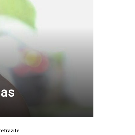
aas
retražite