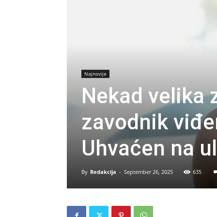
Najnovije
Nekad velika z
zavodnik viđe
Uhvaćen na uli
By
Redakcija
-
September 26, 2025
635