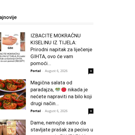
ajnovije
IZBACITE MOKRAĆNU
KISELINU IZ TIJELA:
Prirodni napitak za liječenje
GIHTA, ovo će vam
pomoći...
Portal
-
August 6, 2026
0
Magična salata od
paradajza,
nikada je
nećete napraviti na bilo koji
drugi način…
Portal
-
August 6, 2026
0
Dame, nemojte samo da
stavljate prašak za pecivo u