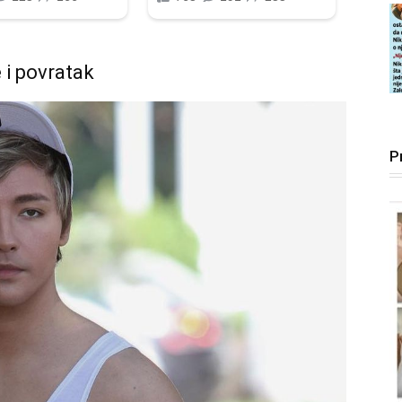
 i povratak
P