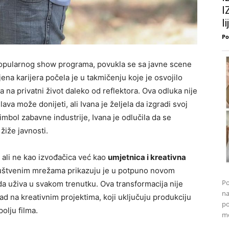
I
l
Po
popularnog show programa, povukla se sa javne scene
na karijera počela je u takmičenju koje je osvojilo
la na privatni život daleko od reflektora. Ova odluka nije
lava može donijeti, ali Ivana je željela da izgradi svoj
simbol zabavne industrije, Ivana je odlučila da se
 žiže javnosti.
 ali ne kao izvođačica već kao
umjetnica i kreativna
društvenim mrežama prikazuju je u potpuno novom
Po
 da uživa u svakom trenutku. Ova transformacija nije
na
ad na kreativnim projektima, koji uključuju produkciju
po
olju filma.
mo