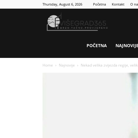
Thursday, August 6, 2026
Početna
Kontakt
O n
Visegrad
365
POČETNA
NAJNOVIJ
Home
Najnovije
Nekad velika zvijezda regije, vel