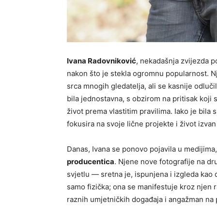
Ivana Radovniković
, nekadašnja zvijezda 
nakon što je stekla ogromnu popularnost. Nje
srca mnogih gledatelja, ali se kasnije odluči
bila jednostavna, s obzirom na pritisak koji s
život prema vlastitim pravilima. Iako je bila 
fokusira na svoje lične projekte i život izvan
Danas, Ivana se ponovo pojavila u medijima,
producentica
. Njene nove fotografije na 
svjetlu — sretna je, ispunjena i izgleda kao
samo fizička; ona se manifestuje kroz njen r
raznih umjetničkih događaja i angažman na p