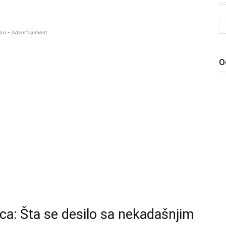
asi - Advertisement
O
ica: Šta se desilo sa nekadašnjim