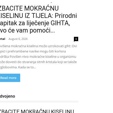
IZBACITE MOKRAĆNU
ISELINU IZ TIJELA: Prirodni
apitak za liječenje GIHTA,
vo će vam pomoći...
rtal
-
August 6, 2026
0
višena mokraćna kiselina može uzrokovati giht: Ovi
pici i prehrambene navike mogu biti korisna
drška Povišen nivo mokraćne kiseline u organizmu
že dovesti do stvaranja sitnih kristala koji se talože
zglobovima. Kada se to...
Read more
zdvojeno
ZBACITE MOKRAĆNU KISELINU