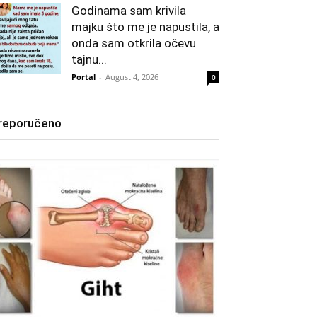
Godinama sam krivila
majku što me je napustila, a
onda sam otkrila očevu
tajnu...
Portal
-
August 4, 2026
0
reporučeno