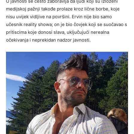
U javnosti se često zaboravlja da ljudi koji su izloženi
medijskoj pažnji takođe prolaze kroz lične borbe, koje
nisu uvijek vidljive na površini. Ervin nije bio samo
učesnik reality showa; on je bio čovjek koji se suočavao s
pritiscima koje donosi slava, uključujući nerealna
očekivanja i neprekidan nadzor javnosti.