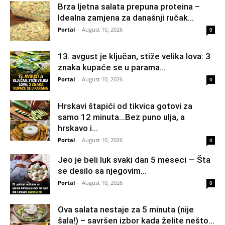
Brza ljetna salata prepuna proteina –
Idealna zamjena za današnji ručak…
Portal
-
August 10, 2026
0
13. avgust je ključan, stiže velika lova: 3
znaka kupaće se u parama…
Portal
-
August 10, 2026
0
Hrskavi štapići od tikvica gotovi za
samo 12 minuta…Bez puno ulja, a
hrskavo i...
Portal
-
August 10, 2026
0
Jeo je beli luk svaki dan 5 meseci — Šta
se desilo sa njegovim...
Portal
-
August 10, 2026
0
Ova salata nestaje za 5 minuta (nije
šala!) – savršen izbor kada želite nešto...