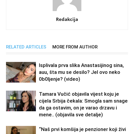
Redakcija
RELATED ARTICLES
MORE FROM AUTHOR
Isplivala prva slika Anastasijinog sina,
auu, šta mu se desilo? Jel ovo neko
0b0Ijenje? (video)
Tamara Vučić objavila vijest koju je
cijela Srbija čekala: Smogla sam snage
da ga ostavim, on je varao drzavu i
mene.. (objavila sve detalje)
“Naš prvi komšija je penzioner koji živi