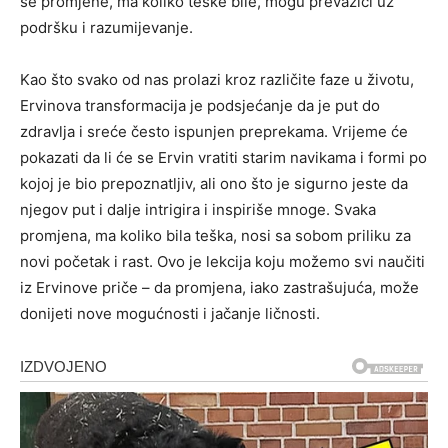
se promjene, ma koliko teške bile, mogu prevazići uz
podršku i razumijevanje.
Kao što svako od nas prolazi kroz različite faze u životu,
Ervinova transformacija je podsjećanje da je put do
zdravlja i sreće često ispunjen preprekama. Vrijeme će
pokazati da li će se Ervin vratiti starim navikama i formi po
kojoj je bio prepoznatljiv, ali ono što je sigurno jeste da
njegov put i dalje intrigira i inspiriše mnoge. Svaka
promjena, ma koliko bila teška, nosi sa sobom priliku za
novi početak i rast. Ovo je lekcija koju možemo svi naučiti
iz Ervinove priče – da promjena, iako zastrašujuća, može
donijeti nove mogućnosti i jačanje ličnosti.