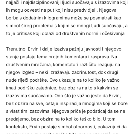
najjači i najdisciplinovaniji ljudi suočavaju s izazovima koji
ih mogu odvesti na put koji nisu predvidjeli. Njegova
borba s dodatnim kilogramima može se posmatrati kao
simbol šireg problema s kojim se mnogi ljudi suočavaju, a
to je pritisak koji dolazi od društvenih normi i očekivanja.
Trenutno, Ervin i dalje izaziva pažnju javnosti i njegovo
stanje postaje tema brojnih komentara i rasprava. Na
društvenim mrežama, komentatori različito reaguju na
njegov izgled – neki izražavaju zabrinutost, dok drugi
nude riječi podrške. Ovo ukazuje na to koliko je važno
imati podršku zajednice, bez obzira na to s kakvim se
izazovima suočavamo. Ono što je važno jeste da Ervin,
bez obzira na sve, ostaje inspiracija mnogima koji se bore
s vlastitim izazovima. Njegova priča je podsticaj da se ne
predajemo, bez obzira na to koliko teško bilo. U tom
kontekstu, Ervin postaje simbol otpornosti, pokazujući da