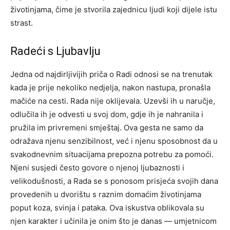
životinjama, čime je stvorila zajednicu ljudi koji dijele istu
strast.
Radeći s Ljubavlju
Jedna od najdirljivijih priča o Radi odnosi se na trenutak
kada je prije nekoliko nedjelja, nakon nastupa, pronašla
mačiće na cesti. Rada nije oklijevala. Uzevši ih u naručje,
odlučila ih je odvesti u svoj dom, gdje ih je nahranila i
pružila im privremeni smještaj.
Ova gesta ne samo da
odražava njenu senzibilnost, već i njenu sposobnost da u
svakodnevnim situacijama prepozna potrebu za pomoći.
Njeni susjedi često govore o njenoj ljubaznosti i
velikodušnosti, a Rada se s ponosom prisjeća svojih dana
provedenih u dvorištu s raznim domaćim životinjama
poput koza, svinja i pataka.
Ova iskustva oblikovala su
njen karakter i učinila je onim što je danas — umjetnicom