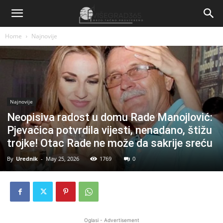
Home
Najnovije
Najnovije
Neopisiva radost u domu Rade Manojlović:
Pjevačica potvrdila vijesti, nenadano, štižu
trojke! Otac Rade ne može da sakrije sreću
By
Urednik
-
May 25, 2026
1769
0
Oglasi - Advertisement