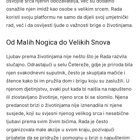
osvojile srca njenih obožavatelja, već su dodatno
osnažile njen imidž kao osobe s velikim srcem. Rada
koristi svoju platformu ne samo da dijeli svoj umjetnički
rad, već i da osvijesti ljude o važnosti brige o životinjama.
Od Malih Nogica do Velikih Snova
Ljubav prema životinjama nije nešto što je Rada razvila
slučajno. Odrastajući u selu Četereže, gdje je priroda bila
njen svakodnevni suputnik, često je skupljala mačiće i
štence kako bi im pružila dom i brigu koju su zaslužili.
U
njenom djetinjstvu, svaki put kada bi naišla na napušteno
ili zlostavljano životinje, njeno srce bi se slomilo. Njena
predanost brizi o životinjama nije iznenadila ni njene
susjede, koji su svjesni njenog velikog srca i nesebične
ljubavi prema svim živim bićima.
Rada je često
organizovala male akcije u svom kraju, pozivajući
prijatelje da se pridruže i pomognu u brizi o napuštenim