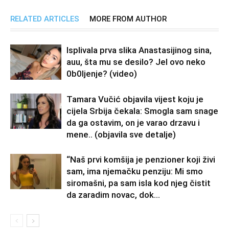
RELATED ARTICLES
MORE FROM AUTHOR
Isplivala prva slika Anastasijinog sina,
auu, šta mu se desilo? Jel ovo neko
0b0Ijenje? (video)
Tamara Vučić objavila vijest koju je
cijela Srbija čekala: Smogla sam snage
da ga ostavim, on je varao drzavu i
mene.. (objavila sve detalje)
“Naš prvi komšija je penzioner koji živi
sam, ima njemačku penziju: Mi smo
siromašni, pa sam isla kod njeg čistit
da zaradim novac, dok...