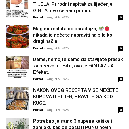
TIJELA: Prirodni napitak za liječenje
GIHTA, ovo će vam pomoći...
Portal
-
August 6, 2026
0
Magična salata od paradajza,
nikada je nećete napraviti na bilo koji
drugi način…
Portal
-
August 6, 2026
0
Dame, nemojte samo da stavljate prašak
za pecivo u testo, ovo je FANTAZIJA:
Efekat...
Portal
-
August 5, 2026
0
NAKON OVOG RECEPTA VIŠE NEĆETE
KUPOVATI HLJEB, PRAVITE GA KOD
KUĆE…
Portal
-
August 5, 2026
0
Potrebno je samo 3 supene kašike i
zamiokulkas će poslati PUNO novih