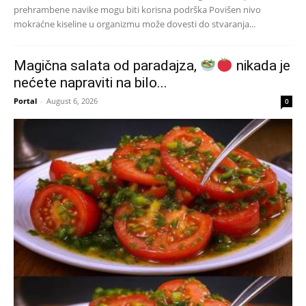
prehrambene navike mogu biti korisna podrška Povišen nivo
mokraćne kiseline u organizmu može dovesti do stvaranja...
Magična salata od paradajza,
nikada je
nećete napraviti na bilo...
Portal
-
August 6, 2026
0