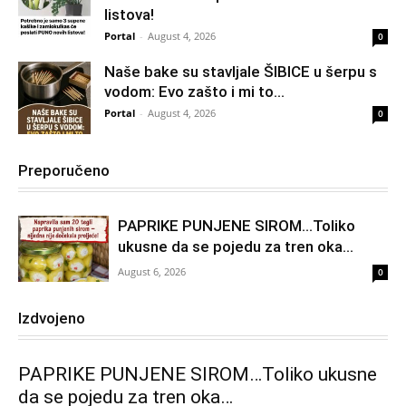
listova!
Portal
-
August 4, 2026
0
Naše bake su stavljale ŠIBICE u šerpu s
vodom: Evo zašto i mi to...
Portal
-
August 4, 2026
0
Preporučeno
PAPRIKE PUNJENE SIROM…Toliko
ukusne da se pojedu za tren oka…
August 6, 2026
0
Izdvojeno
PAPRIKE PUNJENE SIROM…Toliko ukusne
da se pojedu za tren oka…