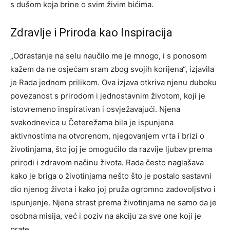
s dušom koja brine o svim živim bićima.
Zdravlje i Priroda kao Inspiracija
„Odrastanje na selu naučilo me je mnogo, i s ponosom
kažem da ne osjećam sram zbog svojih korijena“, izjavila
je Rada jednom prilikom. Ova izjava otkriva njenu duboku
povezanost s prirodom i jednostavnim životom, koji je
istovremeno inspirativan i osvježavajući.
Njena
svakodnevica u Četerežama bila je ispunjena
aktivnostima na otvorenom, njegovanjem vrta i brizi o
životinjama, što joj je omogućilo da razvije ljubav prema
prirodi i zdravom načinu života.
Rada često naglašava
kako je briga o životinjama nešto što je postalo sastavni
dio njenog života i kako joj pruža ogromno zadovoljstvo i
ispunjenje. Njena strast prema životinjama ne samo da je
osobna misija, već i poziv na akciju za sve one koji je
prate.