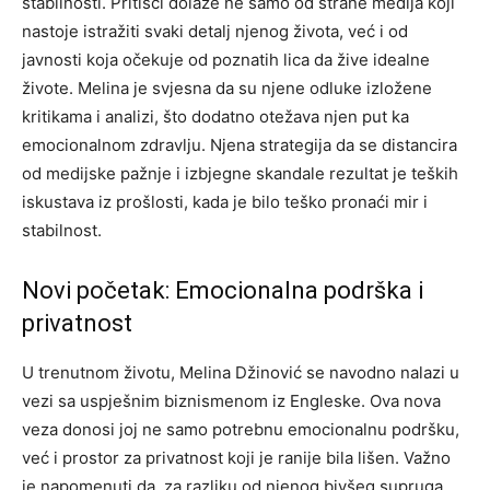
stabilnosti. Pritisci dolaze ne samo od strane medija koji
nastoje istražiti svaki detalj njenog života, već i od
javnosti koja očekuje od poznatih lica da žive idealne
živote. Melina je svjesna da su njene odluke izložene
kritikama i analizi, što dodatno otežava njen put ka
emocionalnom zdravlju. Njena strategija da se distancira
od medijske pažnje i izbjegne skandale rezultat je teških
iskustava iz prošlosti, kada je bilo teško pronaći mir i
stabilnost.
Novi početak: Emocionalna podrška i
privatnost
U trenutnom životu, Melina Džinović se navodno nalazi u
vezi sa uspješnim biznismenom iz Engleske. Ova nova
veza donosi joj ne samo potrebnu emocionalnu podršku,
već i prostor za privatnost koji je ranije bila lišen. Važno
je napomenuti da, za razliku od njenog bivšeg supruga,