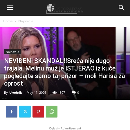
Home
Najnovije
Najnovije
NEVIĐENI SKANDAL!!Sreća nije dugo
trajala, Melinu muž je ISTJERAO iz kuće
pogledajte samo taj prizor – moli Harisa za
oprost
By
Urednik
-
May 11, 2026
1807
0
Oglasi - Advertisement