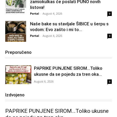
zamiokulkas će poslati PUNO novih
listova!
Portal
-
August 4, 2026
0
Naše bake su stavljale ŠIBICE u šerpu s
vodom: Evo zašto i mi to...
Portal
-
August 4, 2026
0
Preporučeno
PAPRIKE PUNJENE SIROM…Toliko
ukusne da se pojedu za tren oka…
August 6, 2026
0
Izdvojeno
PAPRIKE PUNJENE SIROM…Toliko ukusne