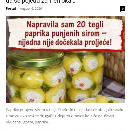
da se pojedu za tren oka…
Portal
-
August 6, 2026
0
Paprike punjene sirom u tegli: Starinski recept koji će obogatiti svaku
zimnicu Ako tražite drugačiju ideju za zimnicu koja će oduševiti
ukućane i goste, paprike...