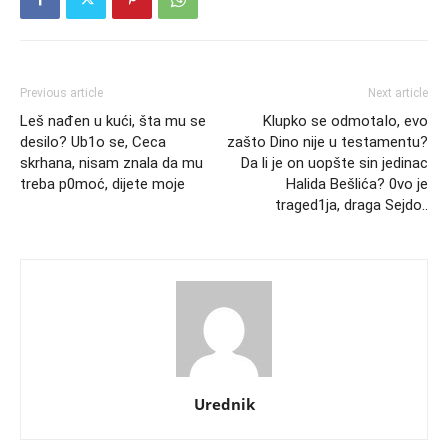
Previous article
Next article
Leš nađen u kući, šta mu se
Klupko se odmotaIo, evo
desilo? Ub1o se, Ceca
zašto Dino nije u testamentu?
skrhana, nisam znala da mu
Da li je on uopšte sin jedinac
treba p0moć, dijete moje
Halida Bešlića? 0vo je
traged1ja, draga Sejdo..
Urednik