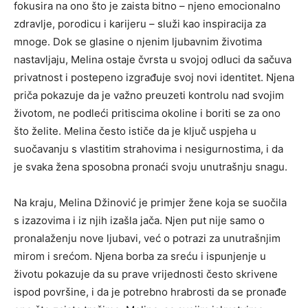
fokusira na ono što je zaista bitno – njeno emocionalno
zdravlje, porodicu i karijeru – služi kao inspiracija za
mnoge.
Dok se glasine o njenim ljubavnim životima
nastavljaju, Melina ostaje čvrsta u svojoj odluci da sačuva
privatnost i postepeno izgrađuje svoj novi identitet. Njena
priča pokazuje da je važno preuzeti kontrolu nad svojim
životom, ne podleći pritiscima okoline i boriti se za ono
što želite.
Melina često ističe da je ključ uspjeha u
suočavanju s vlastitim strahovima i nesigurnostima, i da
je svaka žena sposobna pronaći svoju unutrašnju snagu.
Na kraju, Melina Džinović je primjer žene koja se suočila
s izazovima i iz njih izašla jača. Njen put nije samo o
pronalaženju nove ljubavi, već o potrazi za unutrašnjim
mirom i srećom. Njena borba za sreću i ispunjenje u
životu pokazuje da su prave vrijednosti često skrivene
ispod površine, i da je potrebno hrabrosti da se pronađe