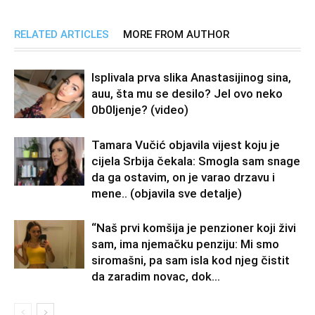
RELATED ARTICLES
MORE FROM AUTHOR
Isplivala prva slika Anastasijinog sina,
auu, šta mu se desilo? Jel ovo neko
0b0Ijenje? (video)
Tamara Vučić objavila vijest koju je
cijela Srbija čekala: Smogla sam snage
da ga ostavim, on je varao drzavu i
mene.. (objavila sve detalje)
“Naš prvi komšija je penzioner koji živi
sam, ima njemačku penziju: Mi smo
siromašni, pa sam isla kod njeg čistit
da zaradim novac, dok...