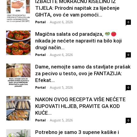
IZBACITE MOKRAĆNU KISELINU IZ
TIJELA: Prirodni napitak za liječenje
GIHTA, ovo će vam pomoći...
Portal
-
August 6, 2026
0
Magična salata od paradajza,
nikada je nećete napraviti na bilo koji
drugi način…
Portal
-
August 6, 2026
0
Dame, nemojte samo da stavljate prašak
za pecivo u testo, ovo je FANTAZIJA:
Efekat...
Portal
-
August 5, 2026
0
NAKON OVOG RECEPTA VIŠE NEĆETE
KUPOVATI HLJEB, PRAVITE GA KOD
KUĆE…
Portal
-
August 5, 2026
0
Potrebno je samo 3 supene kašike i