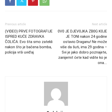
Previous article
Next article
(VIDEO) PRVE FOTOGRAFIJE
0V0 JE DJEV0JKA ZB0G K0JE
ISPRED KUĆE ZDRAVKA
JE TONl nakon 24 godine
ČOLIĆA: Evo šta smo zatekli
ostavio Draganu! Ne može
nakon što je bačena bomba,
više da šuti, ima 29 godina –
policija vrši uviđaj
Svi je jako dobro poznajete,
zanijemit ćete kad vidite ko je
ona….