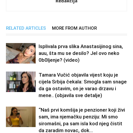
Redakcija
RELATED ARTICLES
MORE FROM AUTHOR
Isplivala prva slika Anastasijinog sina,
auu, šta mu se desilo? Jel ovo neko
0b0Ijenje? (video)
Tamara Vučić objavila vijest koju je
cijela Srbija čekala: Smogla sam snage
da ga ostavim, on je varao drzavu i
mene.. (objavila sve detalje)
“Naš prvi komšija je penzioner koji živi
sam, ima njemačku penziju: Mi smo
siromašni, pa sam isla kod njeg čistit
da zaradim novac, dok...