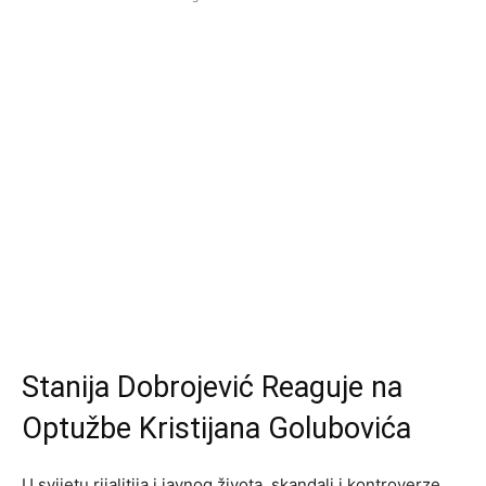
Stanija Dobrojević Reaguje na
Optužbe Kristijana Golubovića
U svijetu rijalitija i javnog života, skandali i kontroverze