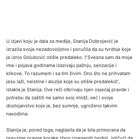
U izjavi koju je dala za medije, Stanija Dobrojević je
izrazila svoje nezadovoljstvo i poručila da su tvrdnje koje
je iznio Golubović otišle predaleko. \”Svesna sam da moje
ime i pojava godinama izazivaju pažnju, senzacije i
klikove. To razumem i sa tim živim. Ono što ne prihvatam
jesu laži, neistine i aluzije koje su otišle predaleko\”,
istakla je Stanija. Ove reči otkrivaju njen osjećaj pravde i
potrebu da zaštiti ne samo svoj imidž, već i svoje
dostojanstvo koje je, bez sumnje, ugroženo takvim
navodima.
Stanija je, pored toga, naglasila da je bila primorana da
preuzme pravne korake zbog iznesenih tvrdnji, ističući da