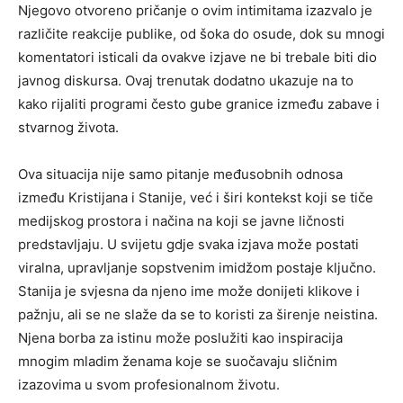
Njegovo otvoreno pričanje o ovim intimitama izazvalo je
različite reakcije publike, od šoka do osude, dok su mnogi
komentatori isticali da ovakve izjave ne bi trebale biti dio
javnog diskursa. Ovaj trenutak dodatno ukazuje na to
kako rijaliti programi često gube granice između zabave i
stvarnog života.
Ova situacija nije samo pitanje međusobnih odnosa
između Kristijana i Stanije, već i širi kontekst koji se tiče
medijskog prostora i načina na koji se javne ličnosti
predstavljaju. U svijetu gdje svaka izjava može postati
viralna, upravljanje sopstvenim imidžom postaje ključno.
Stanija je svjesna da njeno ime može donijeti klikove i
pažnju, ali se ne slaže da se to koristi za širenje neistina.
Njena borba za istinu može poslužiti kao inspiracija
mnogim mladim ženama koje se suočavaju sličnim
izazovima u svom profesionalnom životu.