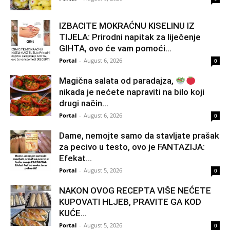
IZBACITE MOKRAĆNU KISELINU IZ
TIJELA: Prirodni napitak za liječenje
GIHTA, ovo će vam pomoći...
Portal
-
August 6, 2026
0
Magična salata od paradajza,
nikada je nećete napraviti na bilo koji
drugi način…
Portal
-
August 6, 2026
0
Dame, nemojte samo da stavljate prašak
za pecivo u testo, ovo je FANTAZIJA:
Efekat...
Portal
-
August 5, 2026
0
NAKON OVOG RECEPTA VIŠE NEĆETE
KUPOVATI HLJEB, PRAVITE GA KOD
KUĆE…
Portal
-
August 5, 2026
0