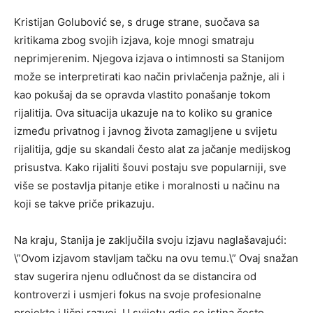
Kristijan Golubović se, s druge strane, suočava sa
kritikama zbog svojih izjava, koje mnogi smatraju
neprimjerenim. Njegova izjava o intimnosti sa Stanijom
može se interpretirati kao način privlačenja pažnje, ali i
kao pokušaj da se opravda vlastito ponašanje tokom
rijalitija. Ova situacija ukazuje na to koliko su granice
između privatnog i javnog života zamagljene u svijetu
rijalitija, gdje su skandali često alat za jačanje medijskog
prisustva. Kako rijaliti šouvi postaju sve popularniji, sve
više se postavlja pitanje etike i moralnosti u načinu na
koji se takve priče prikazuju.
Na kraju, Stanija je zaključila svoju izjavu naglašavajući:
\”Ovom izjavom stavljam tačku na ovu temu.\” Ovaj snažan
stav sugerira njenu odlučnost da se distancira od
kontroverzi i usmjeri fokus na svoje profesionalne
projekte i lični razvoj. U svijetu gdje se istina često