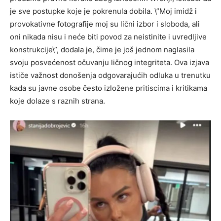
je sve postupke koje je pokrenula dobila. \”Moj imidž i
provokativne fotografije moj su lični izbor i sloboda, ali
oni nikada nisu i neće biti povod za neistinite i uvredljive
konstrukcije\”, dodala je, čime je još jednom naglasila
svoju posvećenost očuvanju ličnog integriteta. Ova izjava
ističe važnost donošenja odgovarajućih odluka u trenutku
kada su javne osobe često izložene pritiscima i kritikama
koje dolaze s raznih strana.