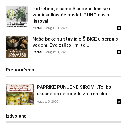
Potrebno je samo 3 supene kašike i
zamiokulkas će poslati PUNO novih
listova!
Portal
-
August 4, 2026
0
Naše bake su stavljale ŠIBICE u šerpu s
vodom: Evo zašto i mi to...
Portal
-
August 4, 2026
0
Preporučeno
PAPRIKE PUNJENE SIROM…Toliko
ukusne da se pojedu za tren oka…
August 6, 2026
0
Izdvojeno