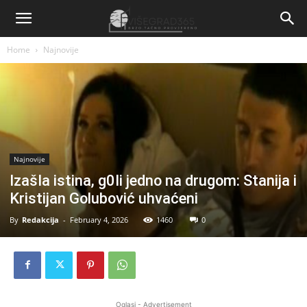
Home
Najnovije
Najnovije
IzašIa istina, g0Ii jedno na drugom: Stanija i
Kristijan Golubović uhvaćeni
By
Redakcija
-
February 4, 2026
1460
0
Oglasi - Advertisement