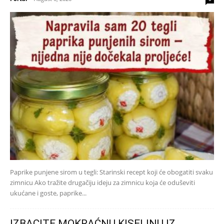
Paprike punjene sirom u tegli: Starinski recept koji će obogatiti svaku
zimnicu Ako tražite drugačiju ideju za zimnicu koja će oduševiti
ukućane i goste, paprike...
IZBACITE MOKRAĆNU KISELINU IZ