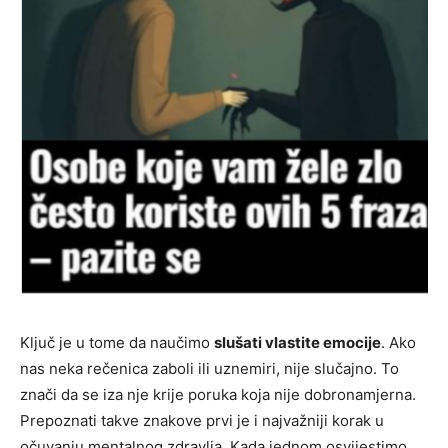
Ključ je u tome da naučimo
slušati vlastite emocije
. Ako
nas neka rečenica zaboli ili uznemiri, nije slučajno. To
znači da se iza nje krije poruka koja nije dobronamjerna.
Prepoznati takve znakove prvi je i najvažniji korak u
očuvanju mentalnog zdravlja. Kada jednom osvijestimo