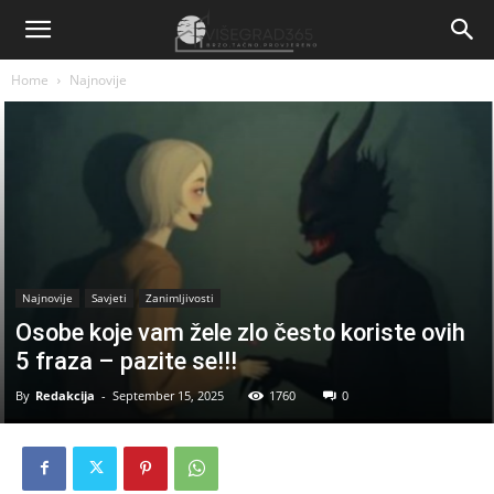
Home
Najnovije
Najnovije
Savjeti
Zanimljivosti
Osobe koje vam žele zlo često koriste ovih
5 fraza – pazite se!!!
By
Redakcija
-
September 15, 2025
1760
0