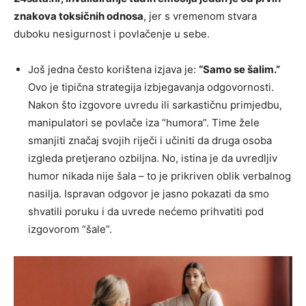
znakova toksičnih odnosa
, jer s vremenom stvara
duboku nesigurnost i povlačenje u sebe.
Još jedna često korištena izjava je:
“Samo se šalim.”
Ovo je tipična strategija izbjegavanja odgovornosti.
Nakon što izgovore uvredu ili sarkastičnu primjedbu,
manipulatori se povlače iza “humora”. Time žele
smanjiti značaj svojih riječi i učiniti da druga osoba
izgleda pretjerano ozbiljna. No, istina je da uvredljiv
humor nikada nije šala – to je prikriven oblik verbalnog
nasilja. Ispravan odgovor je jasno pokazati da smo
shvatili poruku i da uvrede nećemo prihvatiti pod
izgovorom “šale”.