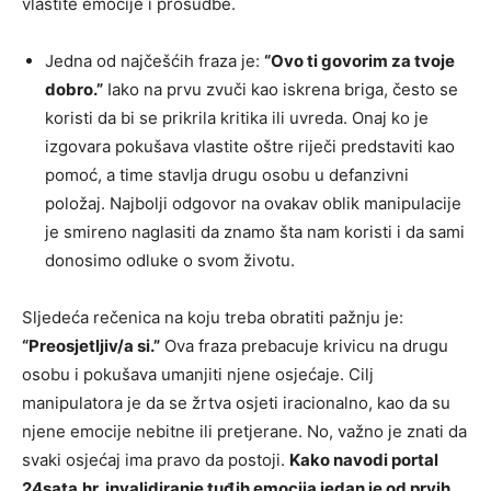
vlastite emocije i prosudbe.
Jedna od najčešćih fraza je:
“Ovo ti govorim za tvoje
dobro.”
Iako na prvu zvuči kao iskrena briga, često se
koristi da bi se prikrila kritika ili uvreda. Onaj ko je
izgovara pokušava vlastite oštre riječi predstaviti kao
pomoć, a time stavlja drugu osobu u defanzivni
položaj. Najbolji odgovor na ovakav oblik manipulacije
je smireno naglasiti da znamo šta nam koristi i da sami
donosimo odluke o svom životu.
Sljedeća rečenica na koju treba obratiti pažnju je:
“Preosjetljiv/a si.”
Ova fraza prebacuje krivicu na drugu
osobu i pokušava umanjiti njene osjećaje. Cilj
manipulatora je da se žrtva osjeti iracionalno, kao da su
njene emocije nebitne ili pretjerane. No, važno je znati da
svaki osjećaj ima pravo da postoji.
Kako navodi portal
24sata.hr, invalidiranje tuđih emocija jedan je od prvih