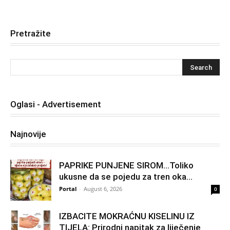
Pretražite
Oglasi - Advertisement
Najnovije
PAPRIKE PUNJENE SIROM…Toliko
ukusne da se pojedu za tren oka…
Portal
-
August 6, 2026
0
IZBACITE MOKRAĆNU KISELINU IZ
TIJELA: Prirodni napitak za liječenje