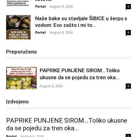
Portal
-
August 4, 2026
0
Naše bake su stavljale ŠIBICE u šerpu s
vodom: Evo zašto i mi to...
Portal
-
August 4, 2026
0
Preporučeno
PAPRIKE PUNJENE SIROM…Toliko
ukusne da se pojedu za tren oka…
August 6, 2026
0
Izdvojeno
PAPRIKE PUNJENE SIROM…Toliko ukusne
da se pojedu za tren oka…
Portal
-
August 6, 2026
0