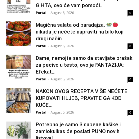
GIHTA, ovo će vam pomoći...
Portal
-
August 6, 2026
0
Magična salata od paradajza,
nikada je nećete napraviti na bilo koji
drugi način…
Portal
-
August 6, 2026
0
Dame, nemojte samo da stavljate prašak
za pecivo u testo, ovo je FANTAZIJA:
Efekat...
Portal
-
August 5, 2026
0
NAKON OVOG RECEPTA VIŠE NEĆETE
KUPOVATI HLJEB, PRAVITE GA KOD
KUĆE…
Portal
-
August 5, 2026
0
Potrebno je samo 3 supene kašike i
zamiokulkas će poslati PUNO novih
listova!