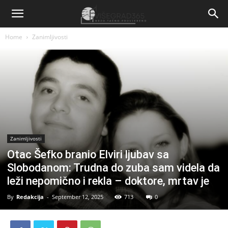
Home
Zanimljivosti
Zanimljivosti
Otac Šefko branio Elviri ljubav sa
Slobodanom: Trudna do zuba sam videla da
leži nepomično i rekla – doktore, mrtav je
By
Redakcija
-
September 12, 2025
713
0