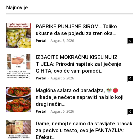
Najnovije
PAPRIKE PUNJENE SIROM…Toliko
ukusne da se pojedu za tren oka…
Portal
-
August 6, 2026
0
IZBACITE MOKRAĆNU KISELINU IZ
TIJELA: Prirodni napitak za liječenje
GIHTA, ovo će vam pomoći...
Portal
-
August 6, 2026
0
Magična salata od paradajza,
nikada je nećete napraviti na bilo koji
drugi način…
Portal
-
August 6, 2026
0
Dame, nemojte samo da stavljate prašak
za pecivo u testo, ovo je FANTAZIJA:
Efekat...