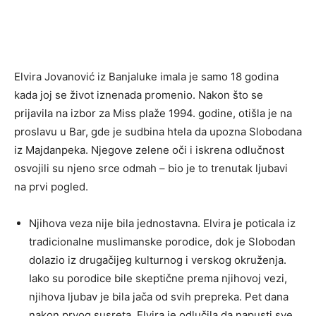
Elvira Jovanović iz Banjaluke imala je samo 18 godina
kada joj se život iznenada promenio. Nakon što se
prijavila na izbor za Miss plaže 1994. godine, otišla je na
proslavu u Bar, gde je sudbina htela da upozna Slobodana
iz Majdanpeka. Njegove zelene oči i iskrena odlučnost
osvojili su njeno srce odmah – bio je to trenutak ljubavi
na prvi pogled.
Njihova veza nije bila jednostavna. Elvira je poticala iz
tradicionalne muslimanske porodice, dok je Slobodan
dolazio iz drugačijeg kulturnog i verskog okruženja.
Iako su porodice bile skeptične prema njihovoj vezi,
njihova ljubav je bila jača od svih prepreka. Pet dana
nakon prvog susreta, Elvira je odlučila da napusti sve