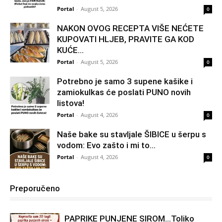
Portal
-
August 5, 2026
0
NAKON OVOG RECEPTA VIŠE NEĆETE
KUPOVATI HLJEB, PRAVITE GA KOD
KUĆE…
Portal
-
August 5, 2026
0
Potrebno je samo 3 supene kašike i
zamiokulkas će poslati PUNO novih
listova!
Portal
-
August 4, 2026
0
Naše bake su stavljale ŠIBICE u šerpu s
vodom: Evo zašto i mi to...
Portal
-
August 4, 2026
0
Preporučeno
PAPRIKE PUNJENE SIROM…Toliko