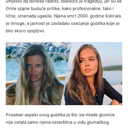
umjesto da donese radost, obeležio je tragediju, jer su se
činile sjajne buduće prilike, kako profesionalne, tako i
lične, iznenada ugasile. Njena smrt 2000. godine šokirala
je mnoge, a javnost je zavladalo osećanje gubitka koje je
bilo skoro opipljivo.
Poseban aspekt ovog gubitka je što iza mlade glumice
nije ostala samo njena ostavština u vidu glumačkog