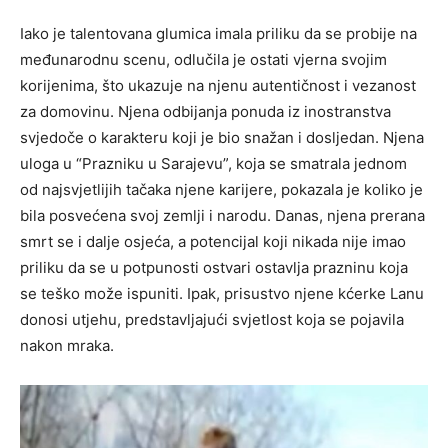
Iako je talentovana glumica imala priliku da se probije na
međunarodnu scenu, odlučila je ostati vjerna svojim
korijenima, što ukazuje na njenu autentičnost i vezanost
za domovinu. Njena odbijanja ponuda iz inostranstva
svjedoče o karakteru koji je bio snažan i dosljedan. Njena
uloga u “Prazniku u Sarajevu”, koja se smatrala jednom
od najsvjetlijih tačaka njene karijere, pokazala je koliko je
bila posvećena svoj zemlji i narodu. Danas, njena prerana
smrt se i dalje osjeća, a potencijal koji nikada nije imao
priliku da se u potpunosti ostvari ostavlja prazninu koja
se teško može ispuniti. Ipak, prisustvo njene kćerke Lanu
donosi utjehu, predstavljajući svjetlost koja se pojavila
nakon mraka.