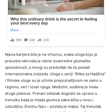
Njena karijera bila je na vrhuncu; svaka uloga koju je
preuzela otkrivala je njene izvanredne glumačke
sposobnosti, a mnogi su predviđali da će postati
internacionalna zvijezda. Uloga u seriji “Bitka za Hadžića”
i filmske uloge su je učinile prepoznatljivom ne samo u
regionu, već i izvan njega. Međutim, sudbina je imala
druge planove. Prerani odlazak dogodio se upravo u
trenutku kada je mlada glumica zakoračila u novu i
uzbudljivu životnu fazu – postala je majka. Taj trenutak,