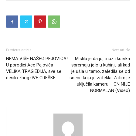
Previous article
Next article
NEMA VIŠE NAŠEG PEJOVIĆA!
Mislila je da joj muž i kćerka
U porodici Ace Pejovića
spremaju jeIo u kuhinji, ali kad
VELlKA TRAG’EDlJA, sve se
je ušla u tamo, zaIediIa se od
desilo zbog 0VE GREŠKE…
scene koju je zatekla: Zatim je
uključila kameru – ON NIJE
NORMALAN (Video)