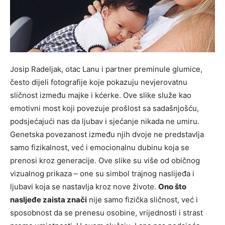
Josip Radeljak, otac Lanu i partner preminule glumice,
često dijeli fotografije koje pokazuju nevjerovatnu
sličnost između majke i kćerke. Ove slike služe kao
emotivni most koji povezuje prošlost sa sadašnjošću,
podsjećajući nas da ljubav i sjećanje nikada ne umiru.
Genetska povezanost između njih dvoje ne predstavlja
samo fizikalnost, već i emocionalnu dubinu koja se
prenosi kroz generacije. Ove slike su više od običnog
vizualnog prikaza – one su simbol trajnog naslijeđa i
ljubavi koja se nastavlja kroz nove živote.
Ono što
nasljeđe zaista znači
nije samo fizička sličnost, već i
sposobnost da se prenesu osobine, vrijednosti i strast