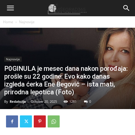
Home
Najnovije
Najnovije
P0GlNULA je mesec dana nakon porođaja:
prošle su 22 godine: Evo kako danas
izgleda ćerka Ene Begović – ista mati,
prirodna Iepotica (Foto)
By
Redakcija
-
October 20, 2025
1281
0