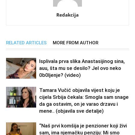
Redakcija
RELATED ARTICLES
MORE FROM AUTHOR
Isplivala prva slika Anastasijinog sina,
auu, šta mu se desilo? Jel ovo neko
0b0Ijenje? (video)
Tamara Vučić objavila vijest koju je
cijela Srbija čekala: Smogla sam snage
da ga ostavim, on je varao drzavu i
mene.. (objavila sve detalje)
“Naš prvi komšija je penzioner koji živi
sam, ima njemačku penziju: Mi smo