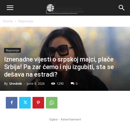
Home
Najnovije
Najnovije
Iznenadne vijesti o srpskoj majci, pIače
Srbija! Pa zar ćemo i nju izgubiti, sta se
dešava na estradi?
By
Urednik
-
June 9, 2026
1290
0
Oglasi - Advertisement