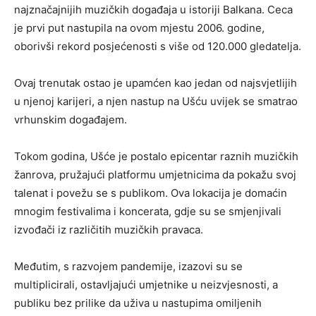
najznačajnijih muzičkih događaja u istoriji Balkana. Ceca
je prvi put nastupila na ovom mjestu 2006. godine,
oborivši rekord posjećenosti s više od 120.000 gledatelja.
Ovaj trenutak ostao je upamćen kao jedan od najsvjetlijih
u njenoj karijeri, a njen nastup na Ušću uvijek se smatrao
vrhunskim događajem.
Tokom godina, Ušće je postalo epicentar raznih muzičkih
žanrova, pružajući platformu umjetnicima da pokažu svoj
talenat i povežu se s publikom. Ova lokacija je domaćin
mnogim festivalima i koncerata, gdje su se smjenjivali
izvođači iz različitih muzičkih pravaca.
Međutim, s razvojem pandemije, izazovi su se
multiplicirali, ostavljajući umjetnike u neizvjesnosti, a
publiku bez prilike da uživa u nastupima omiljenih