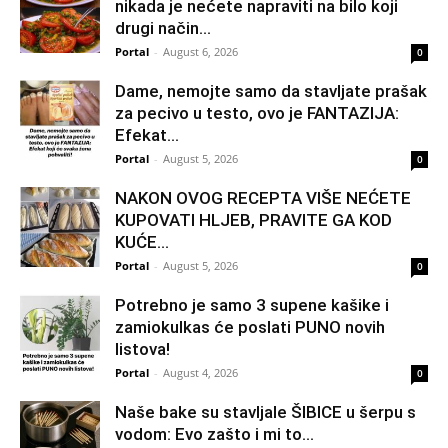
nikada je nećete napraviti na bilo koji
drugi način…
Portal
-
August 6, 2026
0
Dame, nemojte samo da stavljate prašak
za pecivo u testo, ovo je FANTAZIJA:
Efekat...
Portal
-
August 5, 2026
0
NAKON OVOG RECEPTA VIŠE NEĆETE
KUPOVATI HLJEB, PRAVITE GA KOD
KUĆE…
Portal
-
August 5, 2026
0
Potrebno je samo 3 supene kašike i
zamiokulkas će poslati PUNO novih
listova!
Portal
-
August 4, 2026
0
Naše bake su stavljale ŠIBICE u šerpu s
vodom: Evo zašto i mi to...