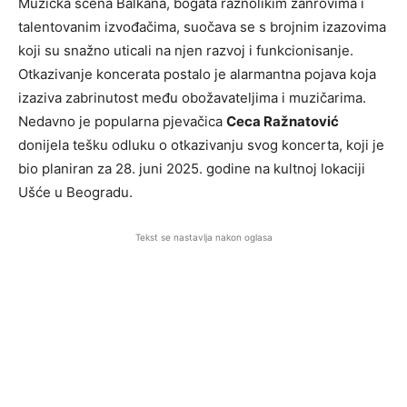
Muzička scena Balkana, bogata raznolikim žanrovima i
talentovanim izvođačima, suočava se s brojnim izazovima
koji su snažno uticali na njen razvoj i funkcionisanje.
Otkazivanje koncerata postalo je alarmantna pojava koja
izaziva zabrinutost među obožavateljima i muzičarima.
Nedavno je popularna pjevačica
Ceca Ražnatović
donijela tešku odluku o otkazivanju svog koncerta, koji je
bio planiran za 28. juni 2025. godine na kultnoj lokaciji
Ušće u Beogradu.
Tekst se nastavlja nakon oglasa