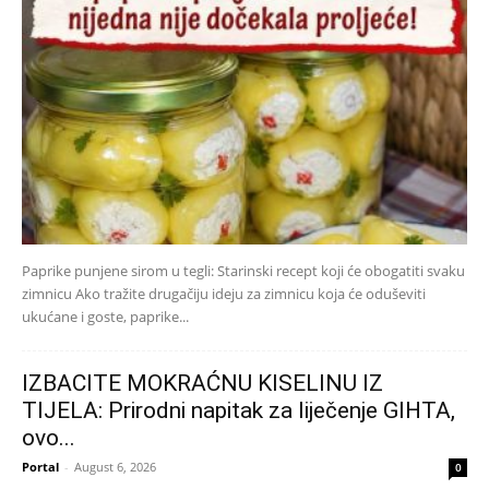
Paprike punjene sirom u tegli: Starinski recept koji će obogatiti svaku
zimnicu Ako tražite drugačiju ideju za zimnicu koja će oduševiti
ukućane i goste, paprike...
IZBACITE MOKRAĆNU KISELINU IZ
TIJELA: Prirodni napitak za liječenje GIHTA,
ovo...
Portal
-
August 6, 2026
0