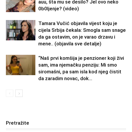
auu, šta mu se desilo? Jel ovo neko
0b0Ijenje? (video)
Tamara Vučić objavila vijest koju je
cijela Srbija čekala: Smogla sam snage
da ga ostavim, on je varao drzavu i
mene.. (objavila sve detalje)
“Naš prvi komšija je penzioner koji živi
sam, ima njemačku penziju: Mi smo
siromašni, pa sam isla kod njeg čistit
da zaradim novac, dok...
Pretražite