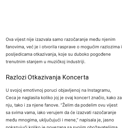
Ova vijest nije izazvala samo razočaranje među njenim
fanovima, već je i otvorila rasprave o mogućim razlozima i
posljedicama otkazivanja, koje su duboko pogođene
trenutnim stanjem u muzičkoj industriji.
Razlozi Otkazivanja Koncerta
U svojoj emotivnoj poruci objavljenoj na Instagramu,
Ceca je naglasila koliko joj je ovaj koncert značio, kako za
nju, tako i za njene fanove. “Želim da podelim ovu vijest
sa svima vama, iako verujem da će izazvati razočaranje
među mnogima, uključujući i mene,” napisala je, jasno
pokazujući koliko je povezana sa svojim obožavateljima.