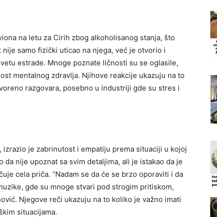
viona na letu za Cirih zbog alkoholisanog stanja, što
 nije samo fizički uticao na njega, već je otvorio i
vetu estrade. Mnoge poznate ličnosti su se oglasile,
nost mentalnog zdravlja. Njihove reakcije ukazuju na to
voreno razgovara, posebno u industriji gde su stres i
, izrazio je zabrinutost i empatiju prema situaciji u kojoj
 da nije upoznat sa svim detaljima, ali je istakao da je
uje cela priča. “Nadam se da će se brzo oporaviti i da
muzike, gde su mnoge stvari pod strogim pritiskom,
nović. Njegove reči ukazuju na to koliko je važno imati
kim situacijama.