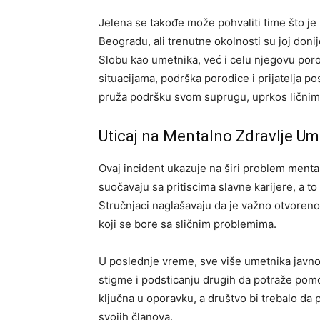
Jelena se takođe može pohvaliti time što je za
Beogradu, ali trenutne okolnosti su joj doni
Slobu kao umetnika, već i celu njegovu poro
situacijama, podrška porodice i prijatelja po
pruža podršku svom suprugu, uprkos ličnim
Uticaj na Mentalno Zdravlje Um
Ovaj incident ukazuje na širi problem mental
suočavaju sa pritiscima slavne karijere, a 
Stručnjaci naglašavaju da je važno otvoreno
koji se bore sa sličnim problemima.
U poslednje vreme, sve više umetnika javno
stigme i podsticanju drugih da potraže pomoć
ključna u oporavku, a društvo bi trebalo da 
svojih članova.