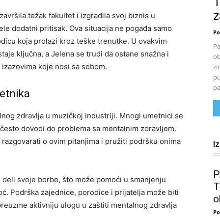
T
z
vršila težak fakultet i izgradila svoj biznis u
jele dodatni pritisak. Ova situacija ne pogađa samo
Po
dicu koja prolazi kroz teške trenutke. U ovakvim
Pa
staje ključna, a Jelena se trudi da ostane snažna i
ob
 izazovima koje nosi sa sobom.
zi
pu
pa
etnika
nog zdravlja u muzičkoj industriji. Mnogi umetnici se
to često dovodi do problema sa mentalnim zdravljem.
 razgovarati o ovim pitanjima i pružiti podršku onima
I
P
 deli svoje borbe, što može pomoći u smanjenju
T
. Podrška zajednice, porodice i prijatelja može biti
o
preuzme aktivniju ulogu u zaštiti mentalnog zdravlja
Po