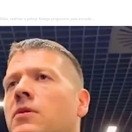
ika, zadržan u poIiciji: Kolega progovorio, poIa estrade...