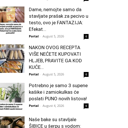
Dame, nemojte samo da
stavljate prašak za pecivo u
testo, ovo je FANTAZIJA:
Efekat...
Portal
-
August 5, 2026
0
NAKON OVOG RECEPTA
VIŠE NEĆETE KUPOVATI
HLJEB, PRAVITE GA KOD
KUĆE…
Portal
-
August 5, 2026
0
Potrebno je samo 3 supene
kašike i zamiokulkas će
poslati PUNO novih listova!
Portal
-
August 4, 2026
0
Naše bake su stavljale
ŠIBICE u šerpu s vodom: