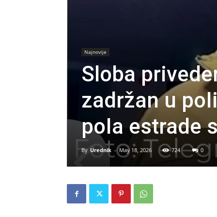
Najnovije
Sloba privede
zadržan u poIi
poIa estrade s
By
Urednik
-
May 18, 2026
724
0