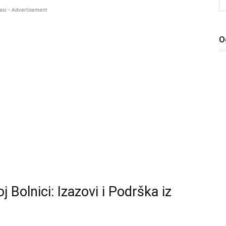
asi - Advertisement
O
j Bolnici: Izazovi i Podrška iz