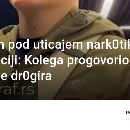
n pod uticajem nark0ti
ciji: Kolega progovorio
e dr0gira
P