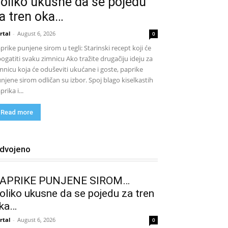
oliko ukusne da se pojedu
a tren oka…
rtal
-
August 6, 2026
0
prike punjene sirom u tegli: Starinski recept koji će
ogatiti svaku zimnicu Ako tražite drugačiju ideju za
mnicu koja će oduševiti ukućane i goste, paprike
njene sirom odličan su izbor. Spoj blago kiselkastih
prika i...
Read more
zdvojeno
APRIKE PUNJENE SIROM…
oliko ukusne da se pojedu za tren
ka…
rtal
-
August 6, 2026
0