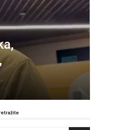
ka,
,
retražite