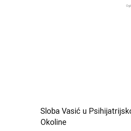
Ogl
Sloba Vasić u Psihijatrijsko
Okoline