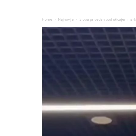
Home
Najnovije
Sloba priveden pod uticajem nark0t