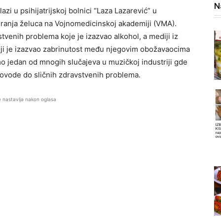
N
azi u psihijatrijskoj bolnici “Laza Lazarević” u
ranja želuca na Vojnomedicinskoj akademiji (VMA).
stvenih problema koje je izazvao alkohol, a mediji iz
oji je izazvao zabrinutost među njegovim obožavaocima
mo jedan od mnogih slučajeva u muzičkoj industriji gde
 dovode do sličnih zdravstvenih problema.
e nastavlja nakon oglasa