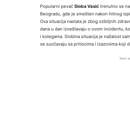
Popularni pevač
Sloba Vasić
trenutno se nal
Beogradu, gde je smešten nakon hitnog ispi
Ova situacija nastala je zbog ozbiljnih zdrav
dana u dan izveštavaju o ovom incidentu, k
i kolegama. Slobina situacija je nažalost sa
se suočavaju sa pritiscima i izazovima koji
Tekst s