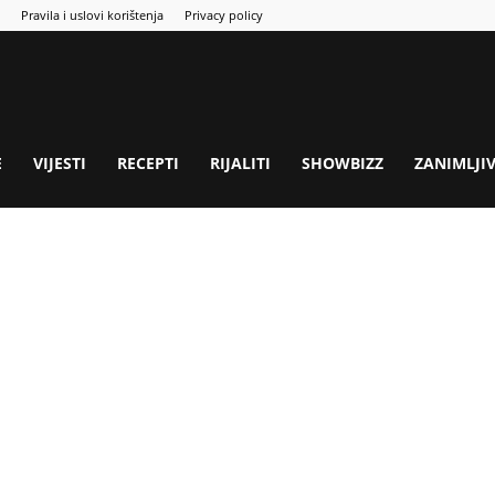
Pravila i uslovi korištenja
Privacy policy
E
VIJESTI
RECEPTI
RIJALITI
SHOWBIZZ
ZANIMLJI