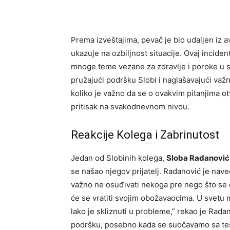
Prema izveštajima, pevač je bio udaljen iz a
ukazuje na ozbiljnost situacije. Ovaj incident
mnoge teme vezane za zdravlje i poroke u s
pružajući podršku Slobi i naglašavajući važ
koliko je važno da se o ovakvim pitanjima ot
pritisak na svakodnevnom nivou.
Reakcije Kolega i Zabrinutost
Jedan od Slobinih kolega,
Sloba Radanović
se našao njegov prijatelj. Radanović je naveo
važno ne osuđivati nekoga pre nego što se č
će se vratiti svojim obožavaocima. U svetu 
lako je skliznuti u probleme,” rekao je Rada
podršku, posebno kada se suočavamo sa teš