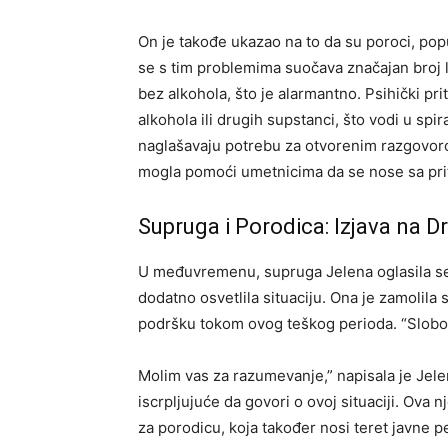
On je takođe ukazao na to da su poroci, pop
se s tim problemima suočava značajan broj l
bez alkohola, što je alarmantno. Psihički p
alkohola ili drugih supstanci, što vodi u spi
naglašavaju potrebu za otvorenim razgovor
mogla pomoći umetnicima da se nose sa priti
Supruga i Porodica: Izjava na
U međuvremenu, supruga Jelena oglasila se n
dodatno osvetlila situaciju. Ona je zamolila 
podršku tokom ovog teškog perioda. “Slobodan
Molim vas za razumevanje,” napisala je Jelena
iscrpljujuće da govori o ovoj situaciji. Ova n
za porodicu, koja također nosi teret javne p