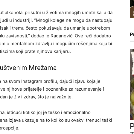
ut alkohola, prisutni u životima mnogih umetnika, a da
judi u industriji. “Mnogi kolege ne mogu da nastupaju
ritisak i tremu često pokušavaju da umanje upotrebom
P
ralu zavisnosti,” dodao je Radanović. Ove reči dodatno
om o mentalnom zdravlju i mogućim rešenjima koja bi
scima koji prate njihovu karijeru.
 Društvenim Mrežama
a svom Instagram profilu, dajući izjavu koja je
sve njihove prijatelje i poznanike za razumevanje i
 je živ i zdrav, što je najvažnije.
, ističući koliko joj je teško i emocionalno
jena izjava ukazuje na to koliko su ovakvi trenuci teški
ercepcije.