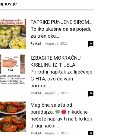
ajnovije
PAPRIKE PUNJENE SIROM…
Toliko ukusne da se pojedu
za tren oka…
Portal
-
August 6, 2026
0
IZBACITE MOKRAĆNU
KISELINU IZ TIJELA:
Prirodni napitak za liječenje
GIHTA, ovo će vam
pomoći...
Portal
-
August 6, 2026
0
Magična salata od
paradajza,
nikada je
nećete napraviti na bilo koji
drugi način…
Portal
-
August 6, 2026
0