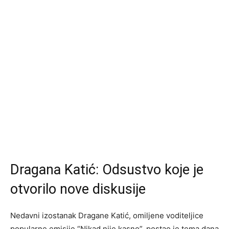
Dragana Katić: Odsustvo koje je
otvorilo nove diskusije
Nedavni izostanak Dragane Katić, omiljene voditeljice
popularne emisije “Nikad nije kasno”, postao je tema dana