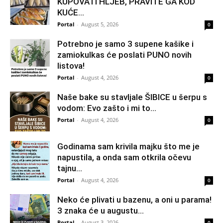
KUPOVATI HLJEB, PRAVITE GA KOD
KUĆE…
Portal
-
August 5, 2026
0
Potrebno je samo 3 supene kašike i
zamiokulkas će poslati PUNO novih
listova!
Portal
-
August 4, 2026
0
Naše bake su stavljale ŠIBICE u šerpu s
vodom: Evo zašto i mi to...
Portal
-
August 4, 2026
0
Godinama sam krivila majku što me je
napustila, a onda sam otkrila očevu
tajnu...
Portal
-
August 4, 2026
0
Neko će plivati u bazenu, a oni u parama!
3 znaka će u augustu...
Portal
-
August 3, 2026
0