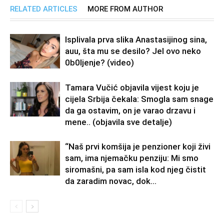
RELATED ARTICLES
MORE FROM AUTHOR
Isplivala prva slika Anastasijinog sina,
auu, šta mu se desilo? Jel ovo neko
0b0Ijenje? (video)
Tamara Vučić objavila vijest koju je
cijela Srbija čekala: Smogla sam snage
da ga ostavim, on je varao drzavu i
mene.. (objavila sve detalje)
“Naš prvi komšija je penzioner koji živi
sam, ima njemačku penziju: Mi smo
siromašni, pa sam isla kod njeg čistit
da zaradim novac, dok...