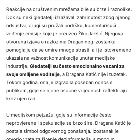
Reakcije na društvenim mrežama bile su brze i raznolike.
Dok su neki gledatelji izražavali zabrinutost zbog njenog
odsustva, drugi su pružali podršku, komentarišući
vođenje emisije koje je preuzeo Žika Jakšić. Njegova
otvorena izjava o razlozima Draganinog izostanka
pomogla je da se umire mnoge strasti, ali je istovremeno
ukazala na važnost komunikacije unutar medijske
industrije.
Gledatelji su često emocionalno vezani za
svoje omiljene voditelje
, a Dragana Katić nije izuzetak.
Tokom godina, ona je izgradila poseban odnos s
publikom, gdje se njene osobne vrijednosti reflektiraju
kroz njen rad.
U medijskom pejzažu, gdje su informacije često
neprovjerene i spekulacije se brzo šire, Dragana Katić je
postala simbol odgovornog ponašanja. Izostanak je
otvorio vrata za širenje dezinformacija, s mnogim