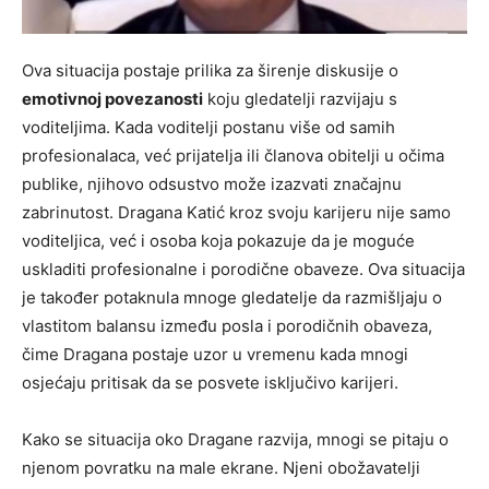
Ova situacija postaje prilika za širenje diskusije o
emotivnoj povezanosti
koju gledatelji razvijaju s
voditeljima. Kada voditelji postanu više od samih
profesionalaca, već prijatelja ili članova obitelji u očima
publike, njihovo odsustvo može izazvati značajnu
zabrinutost. Dragana Katić kroz svoju karijeru nije samo
voditeljica, već i osoba koja pokazuje da je moguće
uskladiti profesionalne i porodične obaveze. Ova situacija
je također potaknula mnoge gledatelje da razmišljaju o
vlastitom balansu između posla i porodičnih obaveza,
čime Dragana postaje uzor u vremenu kada mnogi
osjećaju pritisak da se posvete isključivo karijeri.
Kako se situacija oko Dragane razvija, mnogi se pitaju o
njenom povratku na male ekrane. Njeni obožavatelji