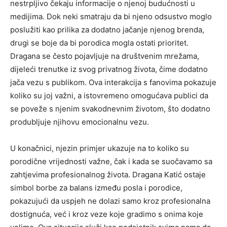
nestrpljivo čekaju informacije o njenoj budućnosti u
medijima. Dok neki smatraju da bi njeno odsustvo moglo
poslužiti kao prilika za dodatno jačanje njenog brenda,
drugi se boje da bi porodica mogla ostati prioritet.
Dragana se često pojavljuje na društvenim mrežama,
dijeleći trenutke iz svog privatnog života, čime dodatno
jača vezu s publikom. Ova interakcija s fanovima pokazuje
koliko su joj važni, a istovremeno omogućava publici da
se poveže s njenim svakodnevnim životom, što dodatno
produbljuje njihovu emocionalnu vezu.
U konačnici, njezin primjer ukazuje na to koliko su
porodične vrijednosti važne, čak i kada se suočavamo sa
zahtjevima profesionalnog života. Dragana Katić ostaje
simbol borbe za balans između posla i porodice,
pokazujući da uspjeh ne dolazi samo kroz profesionalna
dostignuća, već i kroz veze koje gradimo s onima koje