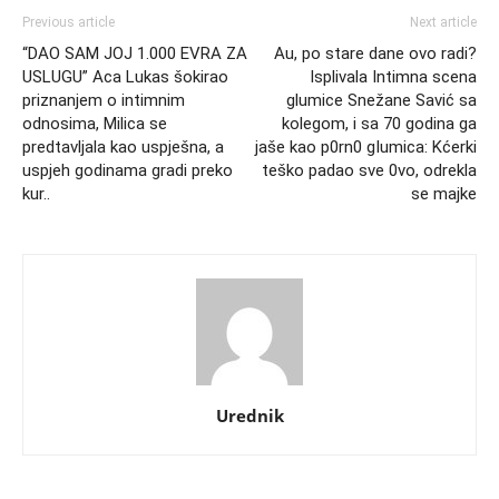
Previous article
Next article
“DAO SAM JOJ 1.000 EVRA ZA
Au, po stare dane ovo radi?
USLUGU” Aca Lukas šokirao
Isplivala Intimna scena
priznanjem o intimnim
glumice Snežane Savić sa
odnosima, Milica se
kolegom, i sa 70 godina ga
predtavljala kao uspješna, a
jaše kao p0rn0 gIumica: Kćerki
uspjeh godinama gradi preko
teško padao sve 0vo, odrekla
kur..
se majke
Urednik