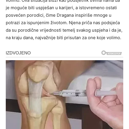
volimo. Ova situacija služi kao podsjetnik svima nama da
je moguće biti uspješan u karijeri, a istovremeno ostati
posvećen porodici, čime Dragana inspiriše mnoge u
potrazi za ispunjenim životom. Njena priča nas podsjeća
da su porodične vrijednosti temelj svakog uspjeha i da je,
na kraju dana, najvažnije biti prisutan za one koje volimo.