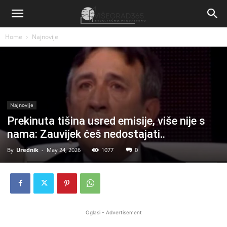
Home
Najnovije
Najnovije
Prekinuta tišina usred emisije, više nije s
nama: Zauvijek ćeš nedostajati..
By
Urednik
-
May 24, 2026
1077
0
Oglasi - Advertisement