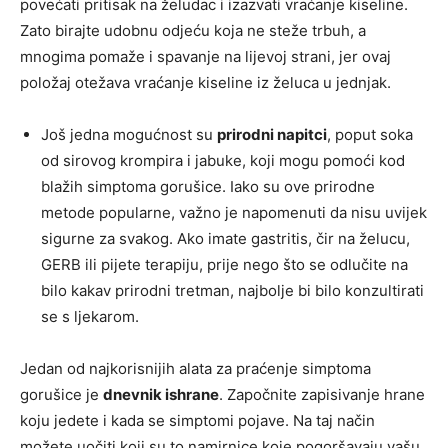
povećati pritisak na želudac i izazvati vraćanje kiseline.
Zato birajte udobnu odjeću koja ne steže trbuh, a
mnogima pomaže i spavanje na lijevoj strani, jer ovaj
položaj otežava vraćanje kiseline iz želuca u jednjak.
Još jedna mogućnost su
prirodni napitci
, poput soka
od sirovog krompira i jabuke, koji mogu pomoći kod
blažih simptoma gorušice. Iako su ove prirodne
metode popularne, važno je napomenuti da nisu uvijek
sigurne za svakog. Ako imate gastritis, čir na želucu,
GERB ili pijete terapiju, prije nego što se odlučite na
bilo kakav prirodni tretman, najbolje bi bilo konzultirati
se s ljekarom.
Jedan od najkorisnijih alata za praćenje simptoma
gorušice je
dnevnik ishrane
. Započnite zapisivanje hrane
koju jedete i kada se simptomi pojave. Na taj način
možete uočiti koji su to namirnice koje pogoršavaju vašu