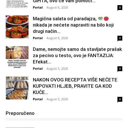
GIHTA, ovo će vam pomoći...
Portal
-
August 6, 2026
0
Magična salata od paradajza,
nikada je nećete napraviti na bilo koji
drugi način…
Portal
-
August 6, 2026
0
Dame, nemojte samo da stavljate prašak
za pecivo u testo, ovo je FANTAZIJA:
Efekat...
Portal
-
August 5, 2026
0
NAKON OVOG RECEPTA VIŠE NEĆETE
KUPOVATI HLJEB, PRAVITE GA KOD
KUĆE…
Portal
-
August 5, 2026
0
Preporučeno