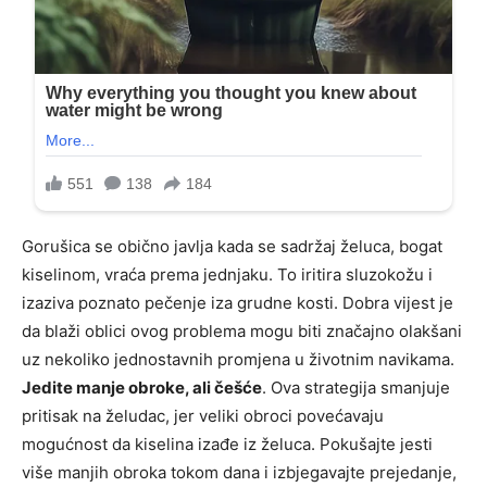
Gorušica se obično javlja kada se sadržaj želuca, bogat
kiselinom, vraća prema jednjaku. To iritira sluzokožu i
izaziva poznato pečenje iza grudne kosti. Dobra vijest je
da blaži oblici ovog problema mogu biti značajno olakšani
uz nekoliko jednostavnih promjena u životnim navikama.
Jedite manje obroke, ali češće
. Ova strategija smanjuje
pritisak na želudac, jer veliki obroci povećavaju
mogućnost da kiselina izađe iz želuca. Pokušajte jesti
više manjih obroka tokom dana i izbjegavajte prejedanje,