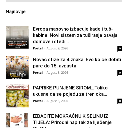
Najnovije
Evropa masovno izbacuje kade i tuš-
kabine: Novi sistem za tuširanje osvaja
domove i štedi...
Portal
-
August 9, 2026
0
Novac stiže za 4 znaka: Evo ko će dobiti
pare do 15. avgusta
Portal
-
August 8, 2026
0
PAPRIKE PUNJENE SIROM…Toliko
ukusne da se pojedu za tren oka…
Portal
-
August 6, 2026
0
IZBACITE MOKRAĆNU KISELINU IZ
TIJELA: Prirodni napitak za liječenje