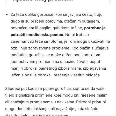
Za teže oblike gorušice, koji se javljaju često, traju
dugo ili su praćeni bolovima, otežanim gutanjem,
povraćanjem ili naglim gubitkom težine,
potrebno je
potražiti medicinsku pomoć
. Ne bi trebalo
zanemarivati teže simptome, jer oni mogu ukazivati na
ozbiljnije zdravstvene probleme. Kod blažih slučajeva,
međutim, gorušica se može držati pod kontrolom
jednostavnim promjenama u načinu života, poput
manjih obroka, pametnog izbora hrane, izbjegavanja
ležanja poslije obroka i praćenja vlastitih okidača.
Sljedeći put kada se pojavi gorušica, sjetite se da vaše
tijelo signalizira promjene koje mogu biti riješene malim,
ali značajnim promjenama u navikama. Prirodni pristupi
mogu donijeti olakšanje, ali najvažnije je da slušate
vlastito tijelo i reagirate na vrijeme