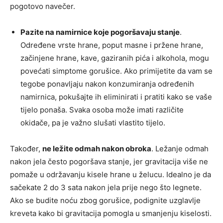
pogotovo navečer.
Pazite na namirnice koje pogoršavaju stanje
.
Određene vrste hrane, poput masne i pržene hrane,
začinjene hrane, kave, gaziranih pića i alkohola, mogu
povećati simptome gorušice. Ako primijetite da vam se
tegobe ponavljaju nakon konzumiranja određenih
namirnica, pokušajte ih eliminirati i pratiti kako se vaše
tijelo ponaša. Svaka osoba može imati različite
okidače, pa je važno slušati vlastito tijelo.
Također,
ne ležite odmah nakon obroka
. Ležanje odmah
nakon jela često pogoršava stanje, jer gravitacija više ne
pomaže u održavanju kisele hrane u želucu. Idealno je da
sačekate 2 do 3 sata nakon jela prije nego što legnete.
Ako se budite noću zbog gorušice, podignite uzglavlje
kreveta kako bi gravitacija pomogla u smanjenju kiselosti.