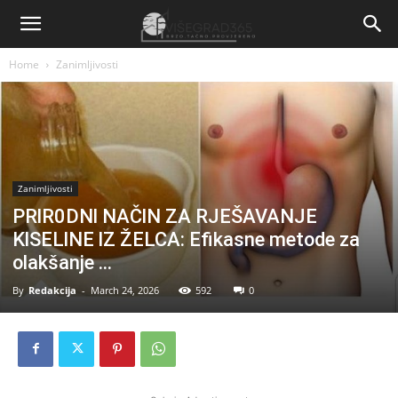
Home
Zanimljivosti
Zanimljivosti
PRlR0DNl NAČlN ZA RJEŠAVANJE
KlSELlNE lZ ŽELCA: Efikasne metode za
olakšanje …
By
Redakcija
-
March 24, 2026
592
0