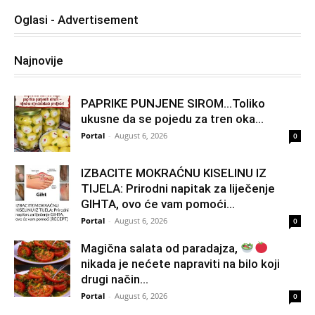
Oglasi - Advertisement
Najnovije
PAPRIKE PUNJENE SIROM…Toliko
ukusne da se pojedu za tren oka…
Portal
-
August 6, 2026
0
IZBACITE MOKRAĆNU KISELINU IZ
TIJELA: Prirodni napitak za liječenje
GIHTA, ovo će vam pomoći...
Portal
-
August 6, 2026
0
Magična salata od paradajza,
nikada je nećete napraviti na bilo koji
drugi način…
Portal
-
August 6, 2026
0