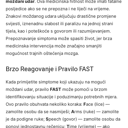
moždani udar
. Ova medicinska hitnost može imati fatalne
posljedice ako se ne prepozna i ne liječi na vrijeme.
Znakovi moždanog udara uključuju drastične promjene
svijesti, iznenadnu slabost ili paralizu na jednoj strani
tijela, kao i poteškoće s govorom ili razumijevanjem.
Prepoznavanje simptoma može spasiti život, jer brza
medicinska intervencija može značajno smanjiti
mogućnost trajnih oštećenja mozga.
Brzo Reagovanje i Pravilo FAST
Kada primijetite simptome koji ukazuju na mogući
moždani udar, pravilo
FAST
može pomoći u brzom
identifikovanju situacije i poduzimanju potrebnih mjera.
Ovo pravilo obuhvata nekoliko koraka:
F
ace (lice) —
zamolite osobu da se nasmiješi;
A
rms (ruke) — zamolite
je da podigne ruke;
S
peech (govor) — zamolite osobu da
ponovi jednostavnu rečenicu;
T
ime (vrijeme) — ako