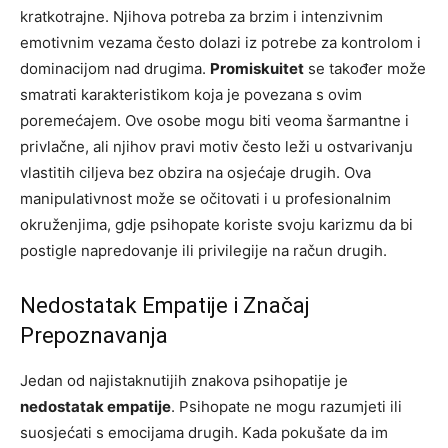
kratkotrajne. Njihova potreba za brzim i intenzivnim
emotivnim vezama često dolazi iz potrebe za kontrolom i
dominacijom nad drugima.
Promiskuitet
se također može
smatrati karakteristikom koja je povezana s ovim
poremećajem. Ove osobe mogu biti veoma šarmantne i
privlačne, ali njihov pravi motiv često leži u ostvarivanju
vlastitih ciljeva bez obzira na osjećaje drugih. Ova
manipulativnost može se očitovati i u profesionalnim
okruženjima, gdje psihopate koriste svoju karizmu da bi
postigle napredovanje ili privilegije na račun drugih.
Nedostatak Empatije i Značaj
Prepoznavanja
Jedan od najistaknutijih znakova psihopatije je
nedostatak empatije
. Psihopate ne mogu razumjeti ili
suosjećati s emocijama drugih. Kada pokušate da im