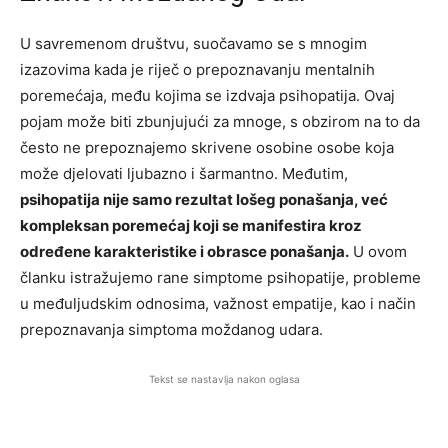
U savremenom društvu, suočavamo se s mnogim
izazovima kada je riječ o prepoznavanju mentalnih
poremećaja, među kojima se izdvaja psihopatija. Ovaj
pojam može biti zbunjujući za mnoge, s obzirom na to da
često ne prepoznajemo skrivene osobine osobe koja
može djelovati ljubazno i šarmantno. Međutim,
psihopatija nije samo rezultat lošeg ponašanja, već
kompleksan poremećaj koji se manifestira kroz
određene karakteristike i obrasce ponašanja.
U ovom
članku istražujemo rane simptome psihopatije, probleme
u međuljudskim odnosima, važnost empatije, kao i način
prepoznavanja simptoma moždanog udara.
Tekst se nastavlja nakon oglasa