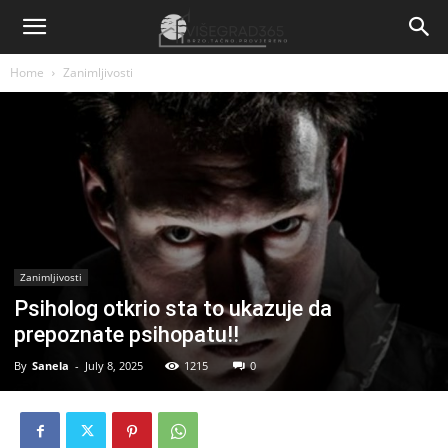
Home
Zanimljivosti
Zanimljivosti
Psiholog otkrio sta to ukazuje da
prepoznate psihopatu!!
By
Sanela
-
July 8, 2025
1215
0