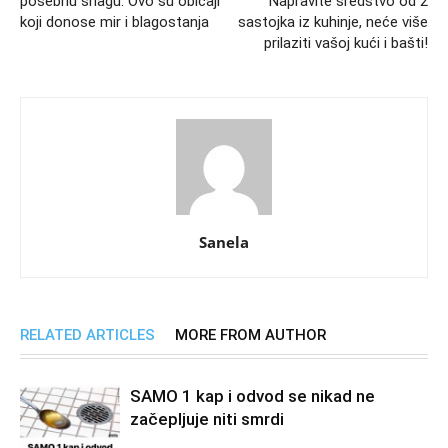
posebnu snagu: Ovo su običaji
Napravite sredstvo od 2
koji donose mir i blagostanja
sastojka iz kuhinje, neće više
prilaziti vašoj kući i bašti!
Sanela
RELATED ARTICLES
MORE FROM AUTHOR
SAMO 1 kap i odvod se nikad ne
začepljuje niti smrdi