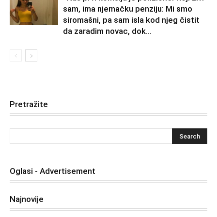
sam, ima njemačku penziju: Mi smo
siromašni, pa sam isla kod njeg čistit
da zaradim novac, dok...
Pretražite
Oglasi - Advertisement
Najnovije