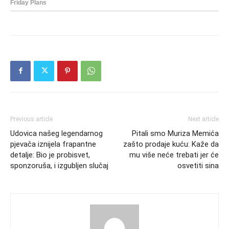
Previous article
Next article
Udovica našeg legendarnog
Pitali smo Muriza Memića
pjevača iznijela frapantne
zašto prodaje kuću: Kaže da
detalje: Bio je probisvet,
mu više neće trebati jer će
sponzoruša, i izgubljen slučaj
osvetiti sina