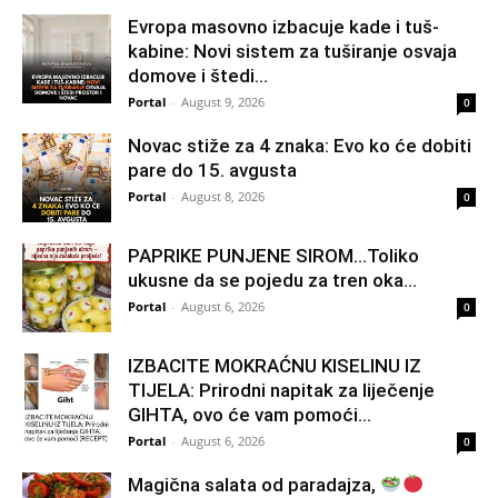
Evropa masovno izbacuje kade i tuš-
kabine: Novi sistem za tuširanje osvaja
domove i štedi...
Portal
-
August 9, 2026
0
Novac stiže za 4 znaka: Evo ko će dobiti
pare do 15. avgusta
Portal
-
August 8, 2026
0
PAPRIKE PUNJENE SIROM…Toliko
ukusne da se pojedu za tren oka…
Portal
-
August 6, 2026
0
IZBACITE MOKRAĆNU KISELINU IZ
TIJELA: Prirodni napitak za liječenje
GIHTA, ovo će vam pomoći...
Portal
-
August 6, 2026
0
Magična salata od paradajza,