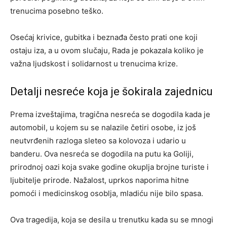
trenucima posebno teško.
Osećaj krivice, gubitka i beznađa često prati one koji
ostaju iza, a u ovom slučaju, Rada je pokazala koliko je
važna ljudskost i solidarnost u trenucima krize.
Detalji nesreće koja je šokirala zajednicu
Prema izveštajima, tragična nesreća se dogodila kada je
automobil, u kojem su se nalazile četiri osobe, iz još
neutvrđenih razloga sleteo sa kolovoza i udario u
banderu. Ova nesreća se dogodila na putu ka Goliji,
prirodnoj oazi koja svake godine okuplja brojne turiste i
ljubitelje prirode. Nažalost, uprkos naporima hitne
pomoći i medicinskog osoblja, mladiću nije bilo spasa.
Ova tragedija, koja se desila u trenutku kada su se mnogi