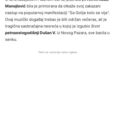
Manojlović
bila je primorana da otkaže svoj zakazani
nastup na popularnoj manifestaciji “Sa Golije kolo se vije”.
Ovaj muzički događaj trebao je biti održan večeras, ali je
tragična saobraćajna nesreća u kojoj je izgubio život
petnaestogodišnji Dušan V.
iz Novog Pazara, sve bacila u
senku.
Tekst se nastavlja nakon oglasa