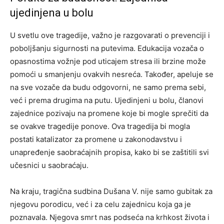
ujedinjena u bolu
U svetlu ove tragedije, važno je razgovarati o prevenciji i
poboljšanju sigurnosti na putevima. Edukacija vozača o
opasnostima vožnje pod uticajem stresa ili brzine može
pomoći u smanjenju ovakvih nesreća. Također, apeluje se
na sve vozače da budu odgovorni, ne samo prema sebi,
već i prema drugima na putu.
Ujedinjeni u bolu, članovi
zajednice pozivaju na promene koje bi mogle sprečiti da
se ovakve tragedije ponove. Ova tragedija bi mogla
postati katalizator za promene u zakonodavstvu i
unapređenje saobraćajnih propisa, kako bi se zaštitili svi
učesnici u saobraćaju.
Na kraju, tragična sudbina Dušana V. nije samo gubitak za
njegovu porodicu, već i za celu zajednicu koja ga je
poznavala. Njegova smrt nas podseća na krhkost života i