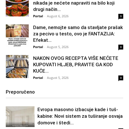
nikada je nećete napraviti na bilo koji
drugi način…
Portal
-
August 6, 2026
0
Dame, nemojte samo da stavljate prašak
za pecivo u testo, ovo je FANTAZIJA:
Efekat...
Portal
-
August 5, 2026
0
NAKON OVOG RECEPTA VIŠE NEĆETE
KUPOVATI HLJEB, PRAVITE GA KOD
KUĆE…
Portal
-
August 5, 2026
0
Preporučeno
Evropa masovno izbacuje kade i tuš-
kabine: Novi sistem za tuširanje osvaja
domove i štedi...