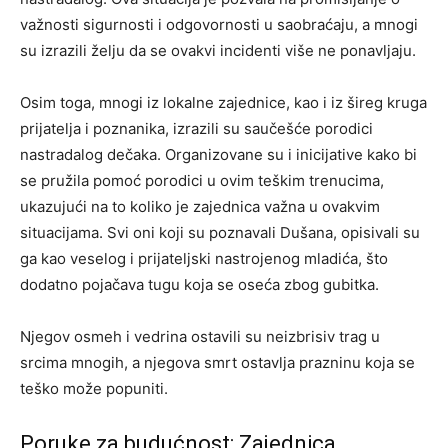
važnosti sigurnosti i odgovornosti u saobraćaju, a mnogi
su izrazili želju da se ovakvi incidenti više ne ponavljaju.
Osim toga, mnogi iz lokalne zajednice, kao i iz šireg kruga
prijatelja i poznanika, izrazili su saučešće porodici
nastradalog dečaka. Organizovane su i inicijative kako bi
se pružila pomoć porodici u ovim teškim trenucima,
ukazujući na to koliko je zajednica važna u ovakvim
situacijama. Svi oni koji su poznavali Dušana, opisivali su
ga kao veselog i prijateljski nastrojenog mladića, što
dodatno pojačava tugu koja se oseća zbog gubitka.
Njegov osmeh i vedrina ostavili su neizbrisiv trag u
srcima mnogih, a njegova smrt ostavlja prazninu koja se
teško može popuniti.
Poruke za budućnost: Zajednica