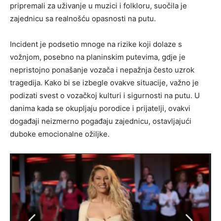
pripremali za uživanje u muzici i folkloru, suočila je
zajednicu sa realnošću opasnosti na putu.
Incident je podsetio mnoge na rizike koji dolaze s
vožnjom, posebno na planinskim putevima, gdje je
nepristojno ponašanje vozača i nepažnja često uzrok
tragedija. Kako bi se izbegle ovakve situacije, važno je
podizati svest o vozačkoj kulturi i sigurnosti na putu. U
danima kada se okupljaju porodice i prijatelji, ovakvi
događaji neizmerno pogađaju zajednicu, ostavljajući
duboke emocionalne ožiljke.