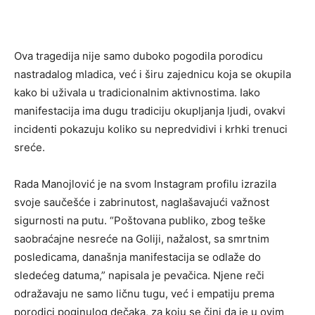
Ova tragedija nije samo duboko pogodila porodicu
nastradalog mladica, već i širu zajednicu koja se okupila
kako bi uživala u tradicionalnim aktivnostima. Iako
manifestacija ima dugu tradiciju okupljanja ljudi, ovakvi
incidenti pokazuju koliko su nepredvidivi i krhki trenuci
sreće.
Rada Manojlović je na svom Instagram profilu izrazila
svoje saučešće i zabrinutost, naglašavajući važnost
sigurnosti na putu. “Poštovana publiko, zbog teške
saobraćajne nesreće na Goliji, nažalost, sa smrtnim
posledicama, današnja manifestacija se odlaže do
sledećeg datuma,” napisala je pevačica. Njene reči
odražavaju ne samo ličnu tugu, već i empatiju prema
porodici poginulog dečaka, za koju se čini da je u ovim