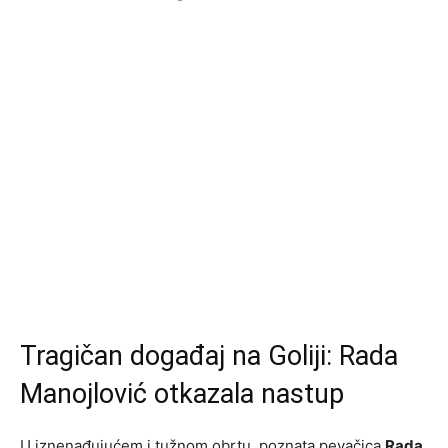
Tragičan događaj na Goliji: Rada
Manojlović otkazala nastup
U iznenađujućem i tužnom obrtu, poznata pevačica
Rada