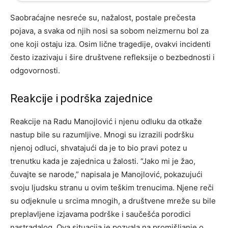
Saobraćajne nesreće su, nažalost, postale prečesta
pojava, a svaka od njih nosi sa sobom neizmernu bol za
one koji ostaju iza. Osim lične tragedije, ovakvi incidenti
često izazivaju i šire društvene refleksije o bezbednosti i
odgovornosti.
Reakcije i podrška zajednice
Reakcije na Radu Manojlović i njenu odluku da otkaže
nastup bile su razumljive. Mnogi su izrazili podršku
njenoj odluci, shvatajući da je to bio pravi potez u
trenutku kada je zajednica u žalosti. “Jako mi je žao,
čuvajte se narode,” napisala je Manojlović, pokazujući
svoju ljudsku stranu u ovim teškim trenucima. Njene reči
su odjeknule u srcima mnogih, a društvene mreže su bile
preplavljene izjavama podrške i saučešća porodici
nastradalog. Ova situacija je pozvala na promišljanje o