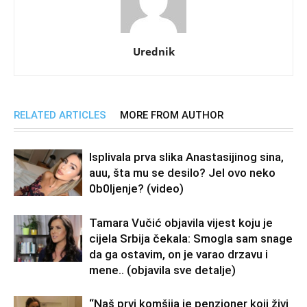
Urednik
RELATED ARTICLES
MORE FROM AUTHOR
Isplivala prva slika Anastasijinog sina,
auu, šta mu se desilo? Jel ovo neko
0b0Ijenje? (video)
Tamara Vučić objavila vijest koju je
cijela Srbija čekala: Smogla sam snage
da ga ostavim, on je varao drzavu i
mene.. (objavila sve detalje)
“Naš prvi komšija je penzioner koji živi