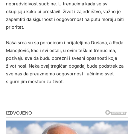
nepredvidivost sudbine. U trenucima kada se svi
okupljaju kako bi proslavili život i zajedništvo, važno je
zapamtiti da sigurnost i odgovornost na putu moraju biti
prioritet.
Naša srca su sa porodicom i prijateljima Dušana, a Rada
Manojlović, kao i svi ostali, u ovim teškim trenucima,
pozivaju sve da budu oprezni i svesni opasnosti koje
život nosi. Neka ovaj tragičan događaj bude podstrek za
sve nas da preuzmemo odgovornost i učinimo svet
sigurnijim mestom za život.