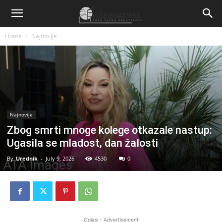
Home
Najnovije
Najnovije
Zbog smrti mnoge kolege otkazale nastup:
UgasiIa se mladost, dan žaIosti
By
Urednik
-
July 9, 2026
4530
0
Oglasi - Advertisement