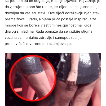
Na jednom od tih događaja, Rada je izjavila: “Najvažnije je
da vjerujete u ono što radite, jer nijedna nesigurnost nije
dovoljna da vas zaustavi.” Ove riječi odražavaju njen stav
prema životu i radu, a njena priča postaje inspiracija za
mnoge koji se bore s vlastitim nesigurnostima. Kroz
dijalog s mladima, Rada pomaže da se razbije stigma
vezana uz mentalno zdravlje i samopouzdanje,
promovišući otvorenost i razumijevanje.