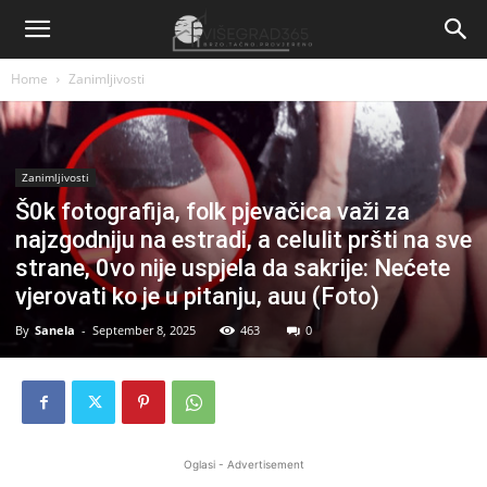
Home
Zanimljivosti
Zanimljivosti
Š0k fotografija, folk pjevačica važi za
najzgodniju na estradi, a ceIuIit pršti na sve
strane, 0vo nije uspjela da sakrije: Nećete
vjerovati ko je u pitanju, auu (Foto)
By
Sanela
-
September 8, 2025
463
0
Oglasi - Advertisement