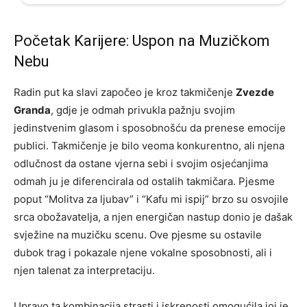
Početak Karijere: Uspon na Muzičkom
Nebu
Radin put ka slavi započeo je kroz takmičenje
Zvezde
Granda
, gdje je odmah privukla pažnju svojim
jedinstvenim glasom i sposobnošću da prenese emocije
publici. Takmičenje je bilo veoma konkurentno, ali njena
odlučnost da ostane vjerna sebi i svojim osjećanjima
odmah ju je diferencirala od ostalih takmičara. Pjesme
poput “Molitva za ljubav” i “Kafu mi ispij” brzo su osvojile
srca obožavatelja, a njen energičan nastup donio je dašak
svježine na muzičku scenu. Ove pjesme su ostavile
dubok trag i pokazale njene vokalne sposobnosti, ali i
njen talenat za interpretaciju.
Upravo ta kombinacija strasti i iskrenosti omogućila joj je