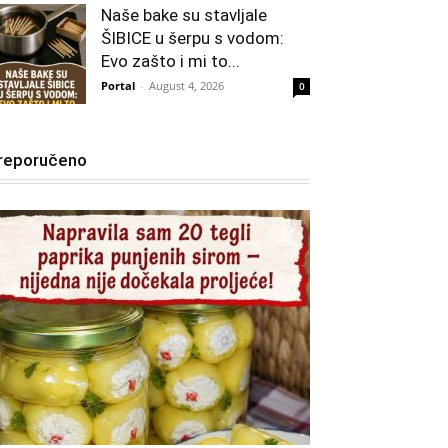
Naše bake su stavljale
ŠIBICE u šerpu s vodom:
Evo zašto i mi to...
Portal
-
August 4, 2026
0
reporučeno