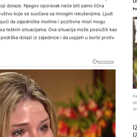
o
koji dolaze. Njegov oporavak neće biti samo lična
Po
društvu koje se suočava sa mnogim iskušenjima. Ljudi
jući da zajedničke molitve i pozitivne misli mogu
 sa teškim situacijama. Ova situacija može poslužiti kao
 podrška dolazi iz zajednice i da uspjeh u borbi protiv
Pa
ob
zi
I
I