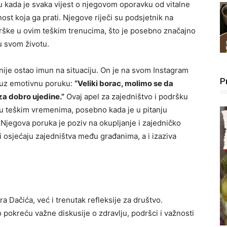
u kada je svaka vijest o njegovom oporavku od vitalne
vnost koja ga prati. Njegove riječi su podsjetnik na
podrške u ovim teškim trenucima, što je posebno značajno
u svom životu.
 nije ostao imun na situaciju. On je na svom Instagram
P
a, uz emotivnu poruku:
“Veliki borac, molimo se da
 za dobro ujedine.”
Ovaj apel za zajedništvo i podršku
 u teškim vremenima, posebno kada je u pitanju
. Njegova poruka je poziv na okupljanje i zajedničko
 osjećaju zajedništva među građanima, a i izaziva
ra Dačića, već i trenutak refleksije za društvo.
 pokreću važne diskusije o zdravlju, podršci i važnosti