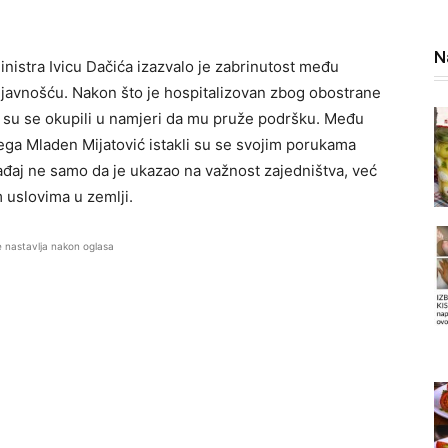
N
nistra Ivicu Dačića izazvalo je zabrinutost među
om javnošću. Nakon što je hospitalizovan zbog obostrane
gi su se okupili u namjeri da mu pruže podršku. Među
lega Mladen Mijatović istakli su se svojim porukama
đaj ne samo da je ukazao na važnost zajedništva, već
 uslovima u zemlji.
e nastavlja nakon oglasa