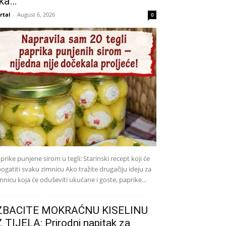
ka…
rtal
-
August 6, 2026
0
prike punjene sirom u tegli: Starinski recept koji će
ogatiti svaku zimnicu Ako tražite drugačiju ideju za
mnicu koja će oduševiti ukućane i goste, paprike...
ZBACITE MOKRAĆNU KISELINU
Z TIJELA: Prirodni napitak za