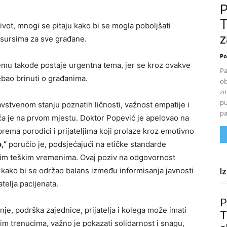
T
ivot, mnogi se pitaju kako bi se mogla poboljšati
z
esursima za sve građane.
Po
mu takođe postaje urgentna tema, jer se kroz ovakve
Pa
rebao brinuti o građanima.
ob
zi
pu
avstvenom stanju poznatih ličnosti, važnost empatije i
pa
ća je na prvom mjestu. Doktor Popević je apelovao na
rema porodici i prijateljima koji prolaze kroz emotivno
,”
poručio je, podsjećajući na etičke standarde
ovim teškim vremenima. Ovaj poziv na odgovornost
kako bi se održao balans između informisanja javnosti
I
atelja pacijenata.
P
nje, podrška zajednice, prijatelja i kolega može imati
T
im trenucima, važno je pokazati solidarnost i snagu,