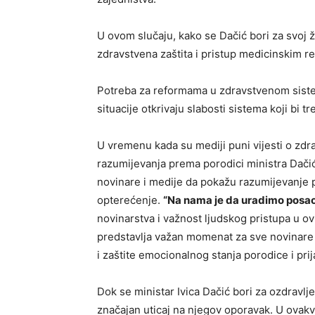
U ovom slučaju, kako se Dačić bori za svoj ž
zdravstvena zaštita i pristup medicinskim r
Potreba za reformama u zdravstvenom siste
situacije otkrivaju slabosti sistema koji bi t
U vremenu kada su mediji puni vijesti o zdr
razumijevanja prema porodici ministra Dači
novinare i medije da pokažu razumijevanje p
opterećenje.
“Na nama je da uradimo posao
novinarstva i važnost ljudskog pristupa u 
predstavlja važan momenat za sve novinare 
i zaštite emocionalnog stanja porodice i prij
Dok se ministar Ivica Dačić bori za ozdravlje
značajan uticaj na njegov oporavak. U ovakv