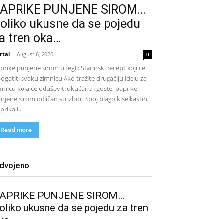
PAPRIKE PUNJENE SIROM…
oliko ukusne da se pojedu
a tren oka…
rtal
-
August 6, 2026
0
prike punjene sirom u tegli: Starinski recept koji će
ogatiti svaku zimnicu Ako tražite drugačiju ideju za
mnicu koja će oduševiti ukućane i goste, paprike
njene sirom odličan su izbor. Spoj blago kiselkastih
prika i...
Read more
zdvojeno
APRIKE PUNJENE SIROM…
oliko ukusne da se pojedu za tren