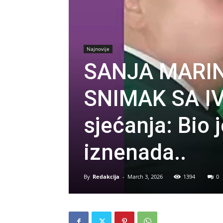
Najnovije
SANJA MARIN
SNIMAK SA I
sjećanja: Bio 
iznenada..
By
Redakcija
-
March 3, 2026
1394
0