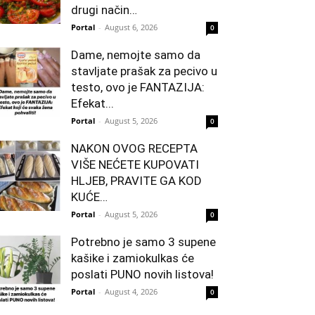
drugi način…
Portal
-
August 6, 2026
0
Dame, nemojte samo da
stavljate prašak za pecivo u
testo, ovo je FANTAZIJA:
Efekat...
Portal
-
August 5, 2026
0
NAKON OVOG RECEPTA
VIŠE NEĆETE KUPOVATI
HLJEB, PRAVITE GA KOD
KUĆE…
Portal
-
August 5, 2026
0
Potrebno je samo 3 supene
kašike i zamiokulkas će
poslati PUNO novih listova!
Portal
-
August 4, 2026
0