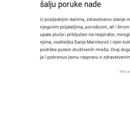
šalju poruke nade
U posljednjim danima, zdravstveno stanje mi
njegovim prijateljima, porodicom, ali i šir
upale pluća i priključen na respirator, mno
njima, voditeljka Sanja Marinković i njen ko
podrške putem društvenih mreža. Ovaj doga
je i pokrenuo javnu raspravu o zdravstvenim
Tekst s