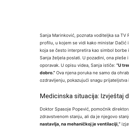
Sanja Marinković, poznata voditeljka sa TV 
profilu, u kojem se vidi kako ministar Dačić
koja se često interpretira kao simbol borbe 
Sanja željela poslati. U pozadini, ona pleše 
oporavak. U opisu videa, Sanja ističe:
“U tre
dobro.”
Ova njena poruka ne samo da ohrabru
ozdravljenju, pokazujući snagu prijateljstva i
Medicinska situacija: Izvještaj
Doktor Spasoje Popević, pomoćnik direktora 
zdravstvenom stanju, ali da je njegovo stan
nastavlja, na mehaničkoj je ventilaciji,”
izja