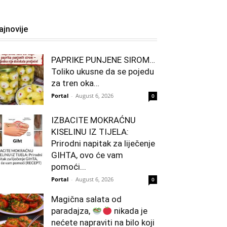
ajnovije
PAPRIKE PUNJENE SIROM…
Toliko ukusne da se pojedu
za tren oka…
Portal
-
August 6, 2026
0
IZBACITE MOKRAĆNU
KISELINU IZ TIJELA:
Prirodni napitak za liječenje
GIHTA, ovo će vam
pomoći...
Portal
-
August 6, 2026
0
Magična salata od
paradajza,
nikada je
nećete napraviti na bilo koji