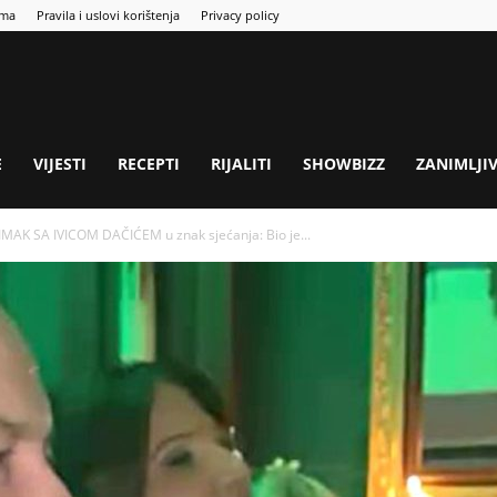
ama
Pravila i uslovi korištenja
Privacy policy
E
VIJESTI
RECEPTI
RIJALITI
SHOWBIZZ
ZANIMLJI
AK SA IVICOM DAČIĆEM u znak sjećanja: Bio je...