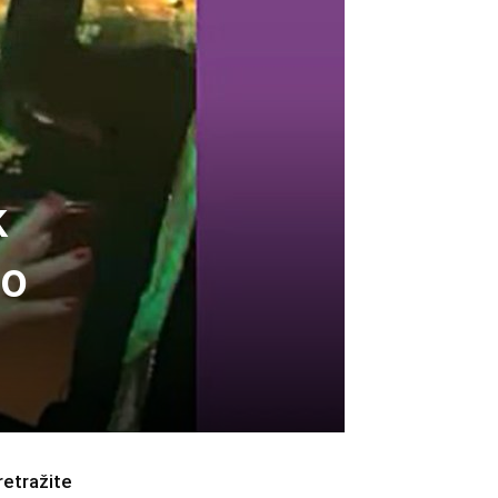
k
Io
retražite