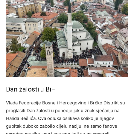
Dan žalosti u BiH
Vlada Federacije Bosne i Hercegovine i Brčko Distrikt su
proglasili Dan žalosti u ponedjeljak u znak sjećanja na
Halida Bešlića. Ova odluka oslikava koliko je njegov
gubitak duboko zabolio cijelu naciju, ne samo fanove
narodne muzike, već i sve one koji su ga smatrali