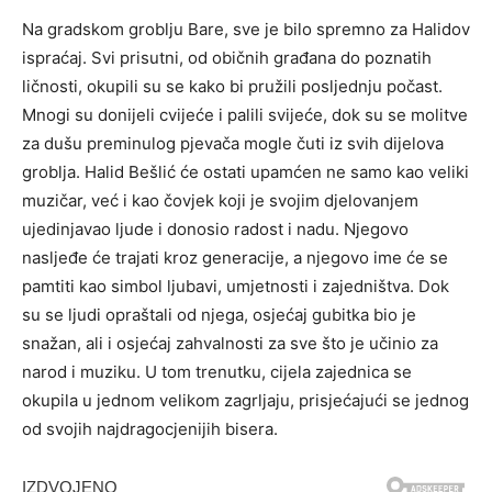
Na gradskom groblju Bare, sve je bilo spremno za Halidov
ispraćaj. Svi prisutni, od običnih građana do poznatih
ličnosti, okupili su se kako bi pružili posljednju počast.
Mnogi su donijeli cvijeće i palili svijeće, dok su se molitve
za dušu preminulog pjevača mogle čuti iz svih dijelova
groblja.
Halid Bešlić će ostati upamćen ne samo kao veliki
muzičar, već i kao čovjek koji je svojim djelovanjem
ujedinjavao ljude i donosio radost i nadu. Njegovo
nasljeđe će trajati kroz generacije, a njegovo ime će se
pamtiti kao simbol ljubavi, umjetnosti i zajedništva.
Dok
su se ljudi opraštali od njega, osjećaj gubitka bio je
snažan, ali i osjećaj zahvalnosti za sve što je učinio za
narod i muziku. U tom trenutku, cijela zajednica se
okupila u jednom velikom zagrljaju, prisjećajući se jednog
od svojih najdragocjenijih bisera.