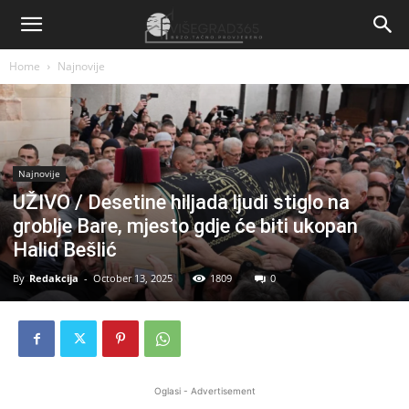
Home
Najnovije
Najnovije
UŽIVO / Desetine hiljada ljudi stiglo na
groblje Bare, mjesto gdje će biti ukopan
Halid Bešlić
By
Redakcija
-
October 13, 2025
1809
0
Oglasi - Advertisement