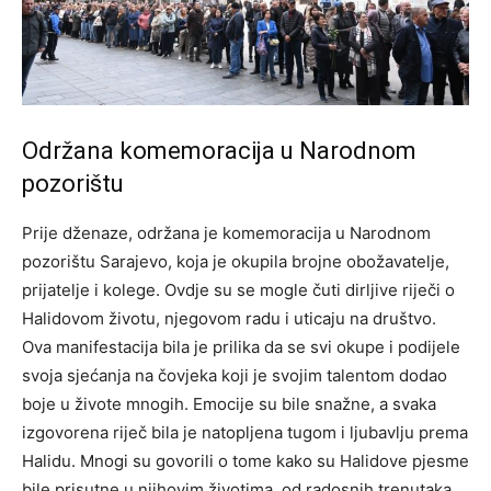
Održana komemoracija u Narodnom
pozorištu
Prije dženaze, održana je komemoracija u Narodnom
pozorištu Sarajevo, koja je okupila brojne obožavatelje,
prijatelje i kolege. Ovdje su se mogle čuti dirljive riječi o
Halidovom životu, njegovom radu i uticaju na društvo.
Ova manifestacija bila je prilika da se svi okupe i podijele
svoja sjećanja na čovjeka koji je svojim talentom dodao
boje u živote mnogih. Emocije su bile snažne, a svaka
izgovorena riječ bila je natopljena tugom i ljubavlju prema
Halidu.
Mnogi su govorili o tome kako su Halidove pjesme
bile prisutne u njihovim životima, od radosnih trenutaka