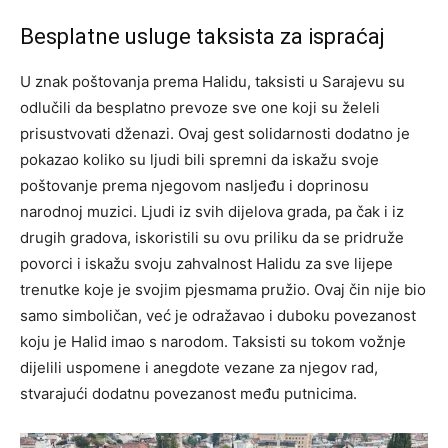
Besplatne usluge taksista za ispraćaj
U znak poštovanja prema Halidu, taksisti u Sarajevu su
odlučili da besplatno prevoze sve one koji su želeli
prisustvovati dženazi. Ovaj gest solidarnosti dodatno je
pokazao koliko su ljudi bili spremni da iskažu svoje
poštovanje prema njegovom nasljeđu i doprinosu
narodnoj muzici.
Ljudi iz svih dijelova grada, pa čak i iz
drugih gradova, iskoristili su ovu priliku da se pridruže
povorci i iskažu svoju zahvalnost Halidu za sve lijepe
trenutke koje je svojim pjesmama pružio.
Ovaj čin nije bio
samo simboličan, već je odražavao i duboku povezanost
koju je Halid imao s narodom. Taksisti su tokom vožnje
dijelili uspomene i anegdote vezane za njegov rad,
stvarajući dodatnu povezanost među putnicima.