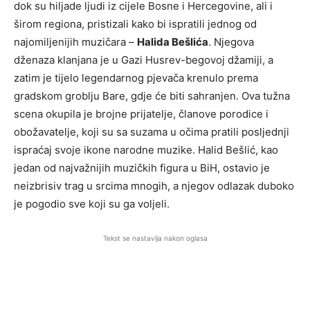
dok su hiljade ljudi iz cijele Bosne i Hercegovine, ali i
širom regiona, pristizali kako bi ispratili jednog od
najomiljenijih muzičara –
Halida Bešlića
. Njegova
dženaza klanjana je u Gazi Husrev-begovoj džamiji, a
zatim je tijelo legendarnog pjevača krenulo prema
gradskom groblju Bare, gdje će biti sahranjen. Ova tužna
scena okupila je brojne prijatelje, članove porodice i
obožavatelje, koji su sa suzama u očima pratili posljednji
ispraćaj svoje ikone narodne muzike. Halid Bešlić, kao
jedan od najvažnijih muzičkih figura u BiH, ostavio je
neizbrisiv trag u srcima mnogih, a njegov odlazak duboko
je pogodio sve koji su ga voljeli.
Tekst se nastavlja nakon oglasa