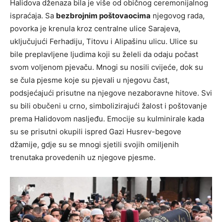
Halidova dženaza bila je više od običnog ceremonijalnog
ispraćaja. Sa
bezbrojnim poštovaocima
njegovog rada,
povorka je krenula kroz centralne ulice Sarajeva,
uključujući Ferhadiju, Titovu i Alipašinu ulicu. Ulice su
bile preplavljene ljudima koji su želeli da odaju počast
svom voljenom pjevaču. Mnogi su nosili cvijeće, dok su
se čula pjesme koje su pjevali u njegovu čast,
podsjećajući prisutne na njegove nezaboravne hitove. Svi
su bili obučeni u crno, simbolizirajući žalost i poštovanje
prema Halidovom nasljeđu. Emocije su kulminirale kada
su se prisutni okupili ispred Gazi Husrev-begove
džamije, gdje su se mnogi sjetili svojih omiljenih
trenutaka provedenih uz njegove pjesme.