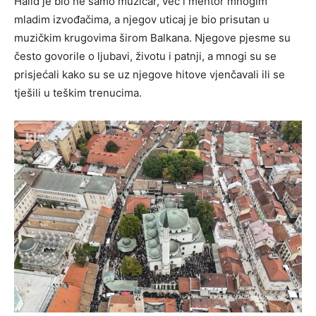
Halid je bio ne samo muzičar, već i mentor mnogim
mladim izvođačima, a njegov uticaj je bio prisutan u
muzičkim krugovima širom Balkana. Njegove pjesme su
često govorile o ljubavi, životu i patnji, a mnogi su se
prisjećali kako su se uz njegove hitove vjenčavali ili se
tješili u teškim trenucima.