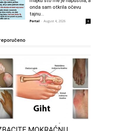
majku što me je napustila, a
onda sam otkrila očevu
tajnu...
Portal
-
August 4, 2026
0
reporučeno
IZBACITE MOKRAĆNU