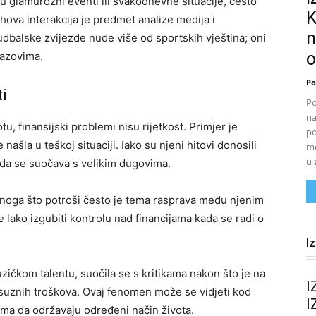
nju glamurozni eventi ili svakodnevne situacije, često
K
hova interakcija je predmet analize medija i
n
dbalske zvijezde nude više od sportskih vještina; oni
o
izazovima.
Po
i
Po
na
, finansijski problemi nisu rijetkost. Primjer je
po
našla u teškoj situaciji. Iako su njeni hitovi donosili
mo
u 
da se suočava s velikim dugovima.
onoga što potroši često je tema rasprava među njenim
 lako izgubiti kontrolu nad financijama kada se radi o
I
uzičkom talentu, suočila se s kritikama nakon što je na
I
ksuznih troškova. Ovaj fenomen može se vidjeti kod
I
cima da održavaju određeni način života.