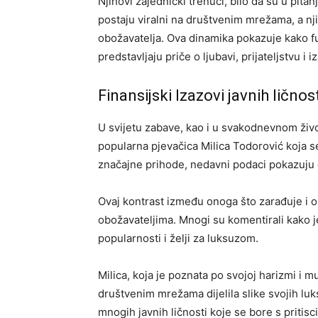
Njihovi zajednički trenuci, bilo da su u pita
postaju viralni na društvenim mrežama, a nji
obožavatelja. Ova dinamika pokazuje kako fu
predstavljaju priče o ljubavi, prijateljstvu i 
Finansijski Izazovi javnih ličnost
U svijetu zabave, kao i u svakodnevnom životu
popularna pjevačica Milica Todorović koja se 
značajne prihode, nedavni podaci pokazuju 
Ovaj kontrast između onoga što zarađuje i 
obožavateljima. Mnogi su komentirali kako je
popularnosti i želji za luksuzom.
Milica, koja je poznata po svojoj harizmi i m
društvenim mrežama dijelila slike svojih lu
mnogih javnih ličnosti koje se bore s pritis