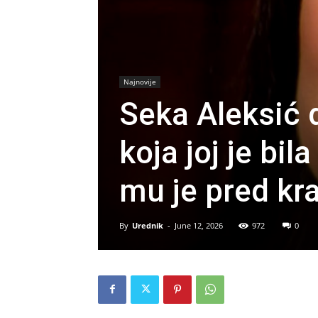
Najnovije
Seka Aleksić 
koja joj je bila
mu je pred kra
By
Urednik
-
June 12, 2026
972
0