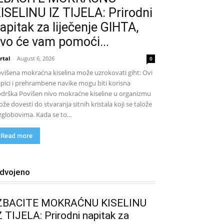
ISELINU IZ TIJELA: Prirodni
apitak za liječenje GIHTA,
vo će vam pomoći...
rtal
-
August 6, 2026
0
višena mokraćna kiselina može uzrokovati giht: Ovi
pici i prehrambene navike mogu biti korisna
drška Povišen nivo mokraćne kiseline u organizmu
že dovesti do stvaranja sitnih kristala koji se talože
zglobovima. Kada se to...
Read more
zdvojeno
ZBACITE MOKRAĆNU KISELINU
Z TIJELA: Prirodni napitak za