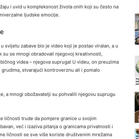
žaju i uvid u kompleksnost života onih koji su često na
univerzalne ljudske emocije.
je
 svijetu zabave bio je video koji je postao viralan, a u
k su se mnogi obradovali njegovoj kreativnosti,
eobičnog videa – njegova supruga! U videu, on preuzima
m grudima, stvarajući kontroverznu ali i pomalo
ije, a mnogi obožavatelji su pohvalili njegovu suprugu
e ličnosti trude da pomjere granice u svojim
avan, već i izaziva pitanja o granicama privatnosti i
vne ličnosti se sve više koriste društvenim mrežama