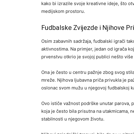
kako bi izrazile svoje kreativne ideje, što o
medijskom prostoru.
Fudbalske Zvijezde i Njihove Pr
Osim zabavnih sadržaja, fudbalski igrači ta
aktivnostima. Na primjer, jedan od igrača ko
prvenstvu otkrio je svojoj publici nešto više
Ona je često u centru pažnje zbog svog stil
mreže. Njihova ljubavna priča privukla je pa
oslonac svom mužu u njegovoj fudbalskoj kar
Ovo ističe važnost podrške unutar parova, p
koja je često bila prisutna na utakmicama, n
stabilnosti u njegovom životu.