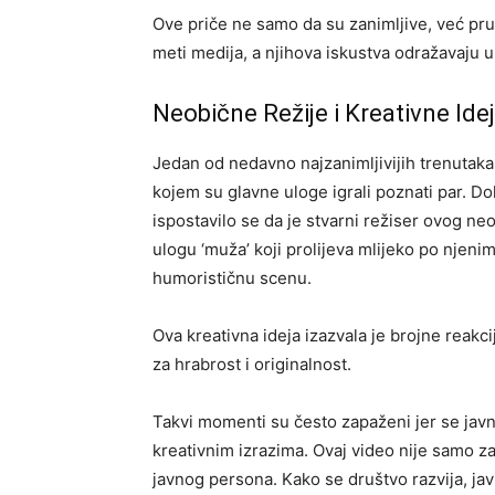
Ove priče ne samo da su zanimljive, već pru
meti medija, a njihova iskustva odražavaju 
Neobične Režije i Kreativne Ide
Jedan od nedavno najzanimljivijih trenutaka u
kojem su glavne uloge igrali poznati par. Do
ispostavilo se da je stvarni režiser ovog n
ulogu ‘muža’ koji prolijeva mlijeko po njeni
humorističnu scenu.
Ova kreativna ideja izazvala je brojne reakc
za hrabrost i originalnost.
Takvi momenti su često zapaženi jer se javn
kreativnim izrazima. Ovaj video nije samo zab
javnog persona. Kako se društvo razvija, ja