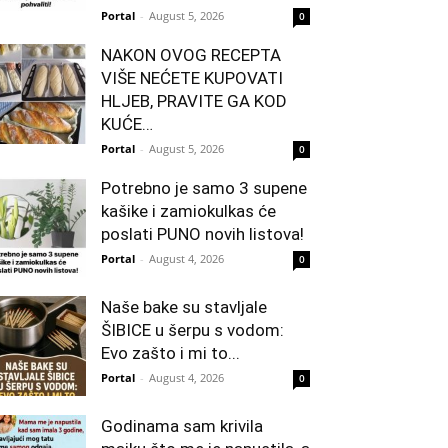
Portal
-
August 5, 2026
0
NAKON OVOG RECEPTA
VIŠE NEĆETE KUPOVATI
HLJEB, PRAVITE GA KOD
KUĆE…
Portal
-
August 5, 2026
0
Potrebno je samo 3 supene
kašike i zamiokulkas će
poslati PUNO novih listova!
Portal
-
August 4, 2026
0
Naše bake su stavljale
ŠIBICE u šerpu s vodom:
Evo zašto i mi to...
Portal
-
August 4, 2026
0
Godinama sam krivila