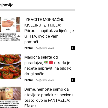
ajnovije
IZBACITE MOKRAĆNU
KISELINU IZ TIJELA:
Prirodni napitak za liječenje
GIHTA, ovo će vam
pomoći...
Portal
-
August 6, 2026
0
Magična salata od
paradajza,
nikada je
nećete napraviti na bilo koji
drugi način…
Portal
-
August 6, 2026
0
Dame, nemojte samo da
stavljate prašak za pecivo u
testo, ovo je FANTAZIJA:
Efekat...