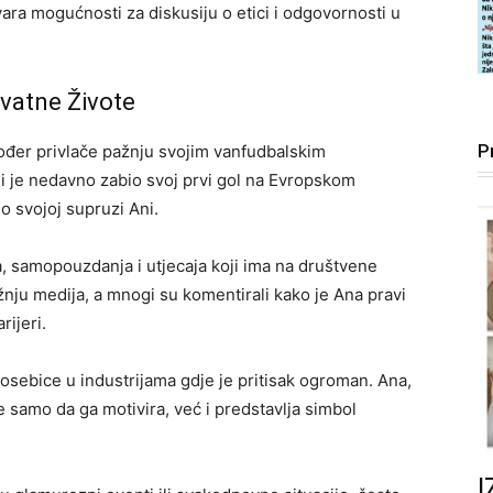
tvara mogućnosti za diskusiju o etici i odgovornosti u
ivatne Živote
P
kođer privlače pažnju svojim vanfudbalskim
ji je nedavno zabio svoj prvi gol na Evropskom
 o svojoj supruzi Ani.
a, samopouzdanja i utjecaja koji ima na društvene
žnju medija, a mnogi su komentirali kako je Ana pravi
ijeri.
osebice u industrijama gdje je pritisak ogroman. Ana,
e samo da ga motivira, već i predstavlja simbol