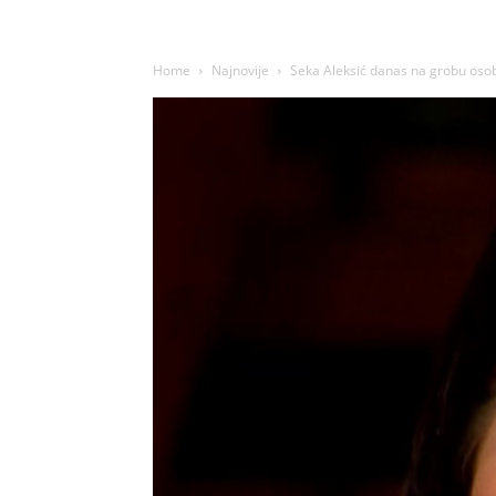
Home
Najnovije
Seka Aleksić danas na grobu osobe 