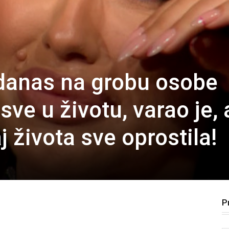
danas na grobu osobe
 sve u životu, varao je, 
j života sve oprostila!
P