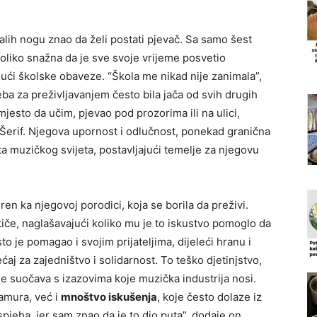
alih nogu znao da želi postati pjevač. Sa samo šest
toliko snažna da je sve svoje vrijeme posvetio
ući školske obaveze. “Škola me nikad nije zanimala”,
eba za preživljavanjem često bila jača od svih drugih
jesto da učim, pjevao pod prozorima ili na ulici,
e Šerif. Njegova upornost i odlučnost, ponekad granična
ata muzičkog svijeta, postavljajući temelje za njegovu
ren ka njegovoj porodici, koja se borila da preživi.
iče, naglašavajući koliko mu je to iskustvo pomoglo da
o je pomagao i svojim prijateljima, dijeleći hranu i
aj za zajedništvo i solidarnost. To teško djetinjstvo,
e suočava s izazovima koje muzička industrija nosi.
lamura, već i
mnoštvo iskušenja
, koje često dolaze iz
jeha, jer sam znao da je to dio puta”, dodaje on,