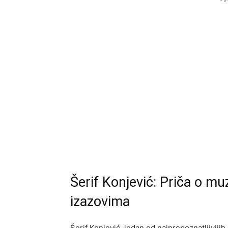
Šerif Konjević: Priča o muz
izazovima
Šerif Konjević, jedan od najprepoznatljivij