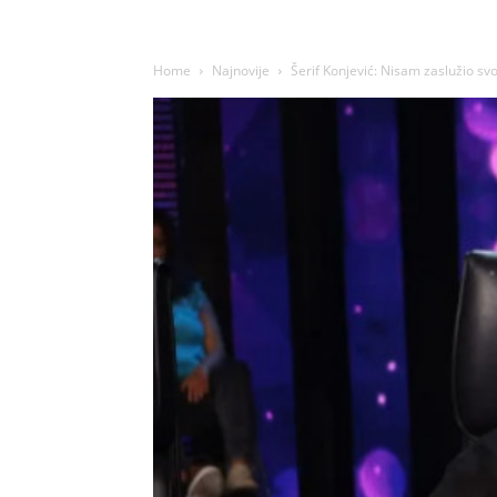
Home
Najnovije
Šerif Konjević: Nisam zaslužio svo