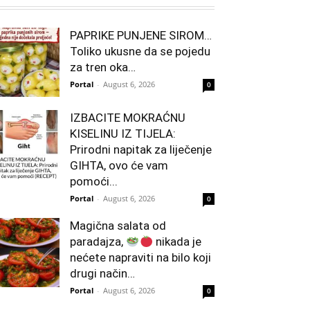
PAPRIKE PUNJENE SIROM…
Toliko ukusne da se pojedu
za tren oka…
Portal
-
August 6, 2026
0
IZBACITE MOKRAĆNU
KISELINU IZ TIJELA:
Prirodni napitak za liječenje
GIHTA, ovo će vam
pomoći...
Portal
-
August 6, 2026
0
Magična salata od
paradajza,
nikada je
nećete napraviti na bilo koji
drugi način…
Portal
-
August 6, 2026
0