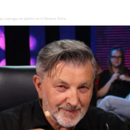
ju suprugu, ne plašim se ni Nasera Orića...