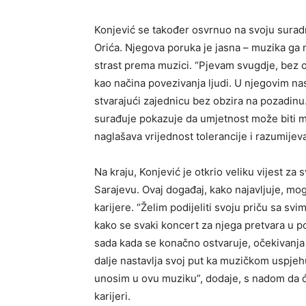
Konjević se također osvrnuo na svoju surad
Orića. Njegova poruka je jasna – muzika ga ne 
strast prema muzici. “Pjevam svugdje, bez ob
kao načina povezivanja ljudi. U njegovim na
stvarajući zajednicu bez obzira na pozadinu
surađuje pokazuje da umjetnost može biti mos
naglašava vrijednost tolerancije i razumije
Na kraju, Konjević je otkrio veliku vijest za 
Sarajevu. Ovaj događaj, kako najavljuje, mog
karijere. “Želim podijeliti svoju priču sa svi
kako se svaki koncert za njega pretvara u p
sada kada se konačno ostvaruje, očekivanja s
dalje nastavlja svoj put ka muzičkom uspjeh
unosim u ovu muziku”, dodaje, s nadom da ć
karijeri.