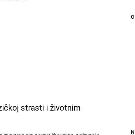
O
ičkoj strasti i životnim
N
ih glasova regionalne muzičke scene, nedavno je