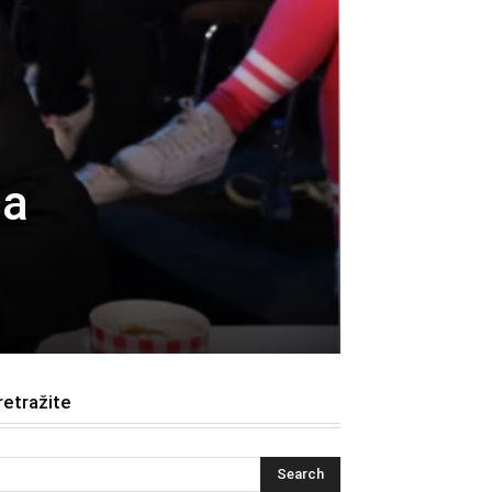
ća
retražite