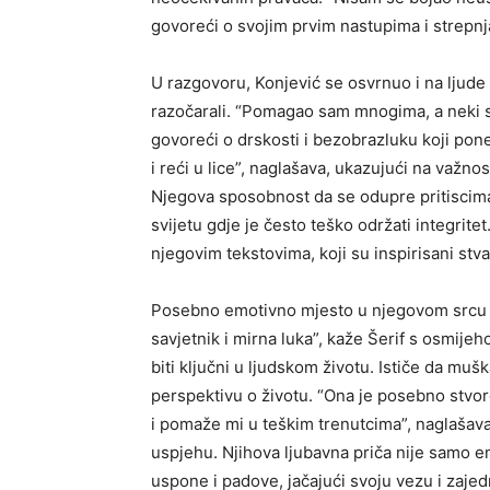
govoreći o svojim prvim nastupima i strepnj
U razgovoru, Konjević se osvrnuo i na ljude k
razočarali. “Pomagao sam mnogima, a neki s
govoreći o drskosti i bezobrazluku koji pon
i reći u lice”, naglašava, ukazujući na važn
Njegova sposobnost da se odupre pritiscima
svijetu gdje je često teško održati integrit
njegovim tekstovima, koji su inspirisani stv
Posebno emotivno mjesto u njegovom srcu z
savjetnik i mirna luka”, kaže Šerif s osmije
biti ključni u ljudskom životu. Ističe da mušk
perspektivu o životu. “Ona je posebno stvor
i pomaže mi u teškim trenutcima”, naglašava
uspjehu. Njihova ljubavna priča nije samo em
uspone i padove, jačajući svoju vezu i zajed