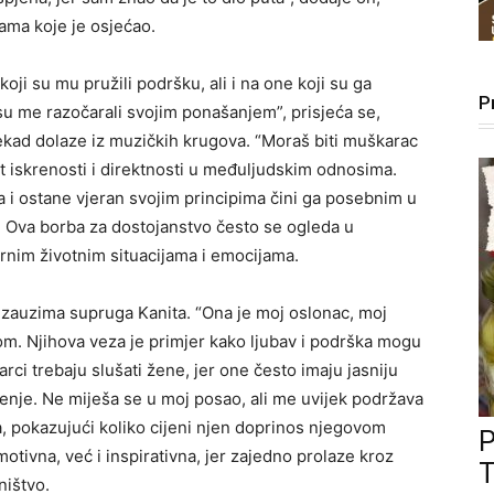
ama koje je osjećao.
oji su mu pružili podršku, ali i na one koji su ga
P
u me razočarali svojim ponašanjem”, prisjeća se,
ekad dolaze iz muzičkih krugova. “Moraš biti muškarac
ost iskrenosti i direktnosti u međuljudskim odnosima.
 i ostane vjeran svojim principima čini ga posebnim u
et. Ova borba za dostojanstvo često se ogleda u
arnim životnim situacijama i emocijama.
auzima supruga Kanita. “Ona je moj oslonac, moj
hom. Njihova veza je primjer kako ljubav i podrška mogu
arci trebaju slušati žene, jer one često imaju jasniju
enje. Ne miješa se u moj posao, ali me uvijek podržava
, pokazujući koliko cijeni njen doprinos njegovom
otivna, već i inspirativna, jer zajedno prolaze kroz
T
ništvo.