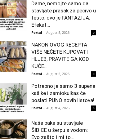
Dame, nemojte samo da
stavljate prašak za pecivo u
testo, ovo je FANTAZIJA:
Efekat...
Portal
-
August 5, 2026
0
NAKON OVOG RECEPTA
VIŠE NEĆETE KUPOVATI
HLJEB, PRAVITE GA KOD
KUĆE…
Portal
-
August 5, 2026
0
Potrebno je samo 3 supene
kašike i zamiokulkas će
poslati PUNO novih listova!
Portal
-
August 4, 2026
0
Naše bake su stavljale
ŠIBICE u šerpu s vodom:
Evo zašto i mi to...