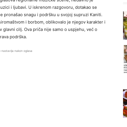
muzici i ljubavi. U iskrenom razgovoru, dotakao se
a je pronašao snagu i podršku u svojoj supruzi Kaniti.
siromaštvom i borbom, oblikovalo je njegov karakter i
 glavni cilj. Ova priča nije samo o uspjehu, već o
prava podrška.
e nastavlja nakon oglasa