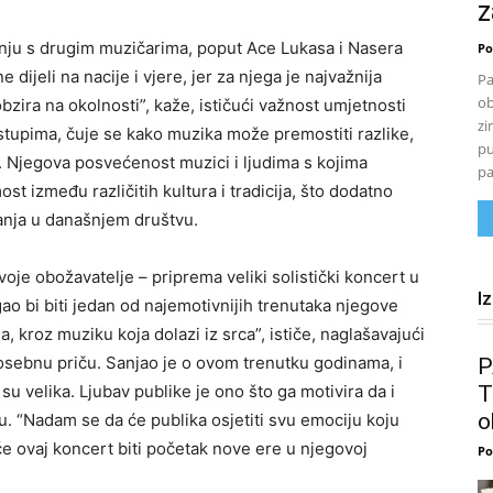
z
nju s drugim muzičarima, poput Ace Lukasa i Nasera
Po
dijeli na nacije i vjere, jer za njega je najvažnija
Pa
ob
zira na okolnosti”, kaže, ističući važnost umjetnosti
zi
stupima, čuje se kako muzika može premostiti razlike,
pu
. Njegova posvećenost muzici i ljudima s kojima
pa
t između različitih kultura i tradicija, što dodatno
vanja u današnjem društvu.
svoje obožavatelje – priprema veliki solistički koncert u
I
ao bi biti jedan od najemotivnijih trenutaka njegove
ma, kroz muziku koja dolazi iz srca”, ističe, naglašavajući
osebnu priču. Sanjao je o ovom trenutku godinama, i
P
u velika. Ljubav publike je ono što ga motivira da i
T
o
u. “Nadam se da će publika osjetiti svu emociju koju
e ovaj koncert biti početak nove ere u njegovoj
Po