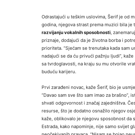
Odrastajući u teškim uslovima, Šerif je od m
godina, njegova strast prema muzici bila je 
razvijanju vokalnih sposobnosti
, zanemaruj
priznaje, dodajući da je životna borba i potr
prioriteta. “Sjećam se trenutaka kada sam um
nadajući se da ću privući pažnju ljudi”, kaž
sa tvrdoglavosti, na kraju su mu otvorile vr
buduću karijeru.
Prvi zarađeni novac, kaže Šerif, bio je usmje
“Davao sam sve što sam imao za brašno”, ist
shvati odgovornost i značaj zajedništva. Čest
resurse, što je dodatno osnažilo njegov osjeć
kaže, oblikovalo je njegovu sposobnost da s
Estrada, kako napominje, nije samo svijet g
neočekivanih pravaca. “Nisam se bojao neusp