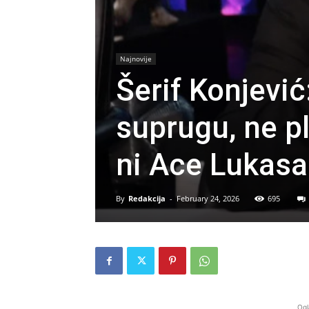
Najnovije
Šerif Konjevi
suprugu, ne p
ni Ace Lukasa
By
Redakcija
-
February 24, 2026
695
Ogl