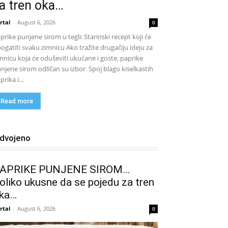
a tren oka…
rtal
-
August 6, 2026
0
prike punjene sirom u tegli: Starinski recept koji će
ogatiti svaku zimnicu Ako tražite drugačiju ideju za
mnicu koja će oduševiti ukućane i goste, paprike
njene sirom odličan su izbor. Spoj blago kiselkastih
prika i...
Read more
zdvojeno
APRIKE PUNJENE SIROM…
oliko ukusne da se pojedu za tren
ka…
rtal
-
August 6, 2026
0