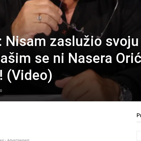
ć: Nisam zaslužio svoju
lašim se ni Nasera Ori
! (Video)
0
P
asi - Advertisement