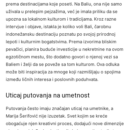
prema destinacijama koje poseti. Na Baliu, ona nije samo
uživala u prelepim pejzažima, već je imala priliku da se
upozna sa lokalnom kulturom i tradicijama. Kroz razne
intervjue i objave, istakla je koliko voli Bali, čarobnu
indonežansku destinaciju poznatu po svojoj prirodnoj
lepoti i kulturnim bogatstvima. Prema izvorima bliskim
pevačici, planira buduće investicije u nekretnine na ovom
egzotičnom mestu, što dodatno govori o njenoj vezi sa
Baliem i želji da se poveže sa tom kulturom. Ova odluka
može biti inspiracija za mnoge koji razmišljaju o spojima
između ličnih interesa i poslovnih poduhvata.
Uticaj putovanja na umetnost
Putovanja često imaju značajan uticaj na umetnike, a
Marija Šerifović nije izuzetak. Svet kojim se kreće
obogaćuje njen kreativni proces, dodajući nove dimenzije