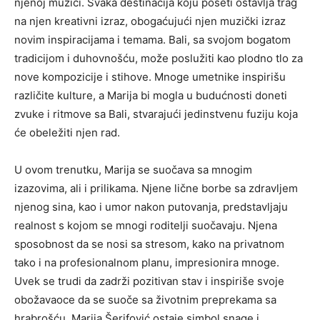
njenoj muzici. Svaka destinacija koju poseti ostavlja trag
na njen kreativni izraz, obogaćujući njen muzički izraz
novim inspiracijama i temama. Bali, sa svojom bogatom
tradicijom i duhovnošću, može poslužiti kao plodno tlo za
nove kompozicije i stihove. Mnoge umetnike inspirišu
različite kulture, a Marija bi mogla u budućnosti doneti
zvuke i ritmove sa Bali, stvarajući jedinstvenu fuziju koja
će obeležiti njen rad.
U ovom trenutku, Marija se suočava sa mnogim
izazovima, ali i prilikama. Njene lične borbe sa zdravljem
njenog sina, kao i umor nakon putovanja, predstavljaju
realnost s kojom se mnogi roditelji suočavaju. Njena
sposobnost da se nosi sa stresom, kako na privatnom
tako i na profesionalnom planu, impresionira mnoge.
Uvek se trudi da zadrži pozitivan stav i inspiriše svoje
obožavaoce da se suoče sa životnim preprekama sa
hrabrošću. Marija Šerifović ostaje simbol snage i