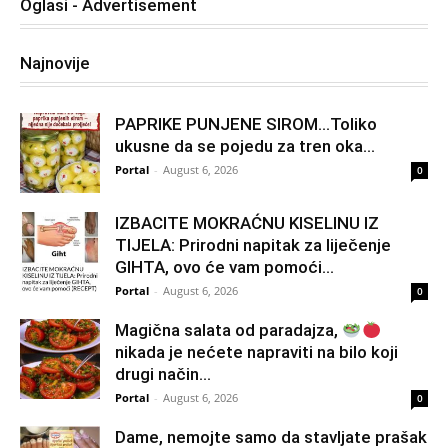
Oglasi - Advertisement
Najnovije
PAPRIKE PUNJENE SIROM…Toliko
ukusne da se pojedu za tren oka…
Portal
-
August 6, 2026
0
IZBACITE MOKRAĆNU KISELINU IZ
TIJELA: Prirodni napitak za liječenje
GIHTA, ovo će vam pomoći...
Portal
-
August 6, 2026
0
Magična salata od paradajza,
nikada je nećete napraviti na bilo koji
drugi način…
Portal
-
August 6, 2026
0
Dame, nemojte samo da stavljate prašak