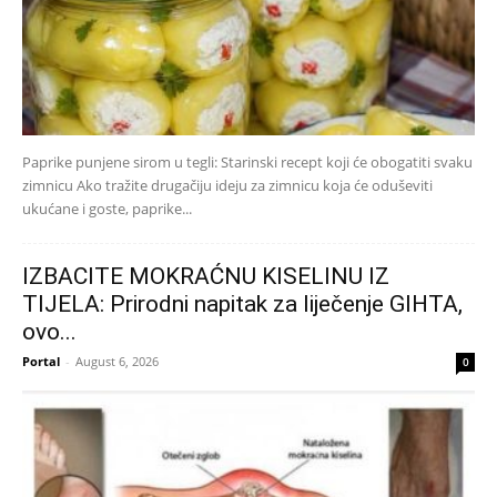
Paprike punjene sirom u tegli: Starinski recept koji će obogatiti svaku
zimnicu Ako tražite drugačiju ideju za zimnicu koja će oduševiti
ukućane i goste, paprike...
IZBACITE MOKRAĆNU KISELINU IZ
TIJELA: Prirodni napitak za liječenje GIHTA,
ovo...
Portal
-
August 6, 2026
0