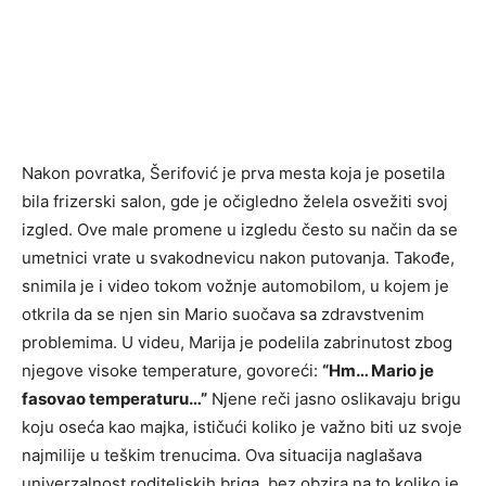
Nakon povratka, Šerifović je prva mesta koja je posetila
bila frizerski salon, gde je očigledno želela osvežiti svoj
izgled. Ove male promene u izgledu često su način da se
umetnici vrate u svakodnevicu nakon putovanja. Takođe,
snimila je i video tokom vožnje automobilom, u kojem je
otkrila da se njen sin Mario suočava sa zdravstvenim
problemima. U videu, Marija je podelila zabrinutost zbog
njegove visoke temperature, govoreći:
“Hm… Mario je
fasovao temperaturu…”
Njene reči jasno oslikavaju brigu
koju oseća kao majka, ističući koliko je važno biti uz svoje
najmilije u teškim trenucima. Ova situacija naglašava
univerzalnost roditeljskih briga, bez obzira na to koliko je