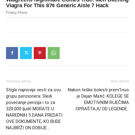
Previous article
Next article
Stigle najnovije vesti za ovu
Nakon teške bolesti prem1nuo
grupu penzionera: Sledi
je Dejan Matić: KOLEGE SE
povećanje penzija i to za
EMOTIVNIM RIJEČIMA
320.000 ljudi! MORATE U
OPRAŠTAJU OD LEGENDE..
NAREDNIH 5 DANA PREDATI
OVE DOKUMENTE, KO BUDE
NAJBRŽI ON DOBIJE…