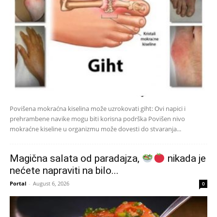
Povišena mokraćna kiselina može uzrokovati giht: Ovi napici i
prehrambene navike mogu biti korisna podrška Povišen nivo
mokraćne kiseline u organizmu može dovesti do stvaranja...
Magična salata od paradajza,
nikada je
nećete napraviti na bilo...
Portal
-
August 6, 2026
0