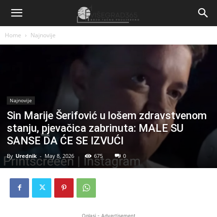
Home
Najnovije
Najnovije
Sin Marije Šerifović u lošem zdravstvenom
stanju, pjevačica zabrinuta: MALE SU
SANSE DA ĆE SE IZVUĆI
By
Urednik
-
May 8, 2026
675
0
Oglasi - Advertisement