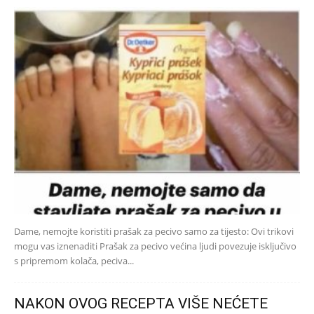
Dame, nemojte koristiti prašak za pecivo samo za tijesto: Ovi trikovi
mogu vas iznenaditi Prašak za pecivo većina ljudi povezuje isključivo
s pripremom kolača, peciva...
NAKON OVOG RECEPTA VIŠE NEĆETE