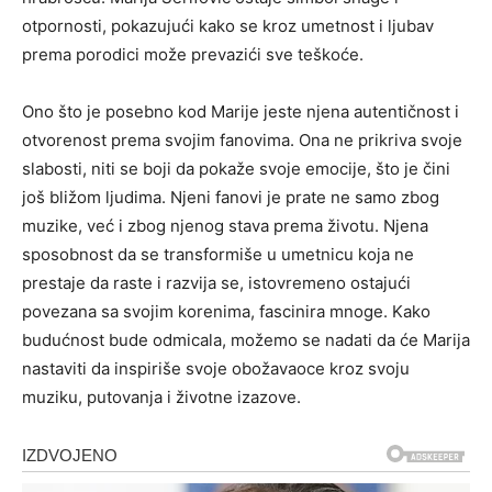
otpornosti, pokazujući kako se kroz umetnost i ljubav
prema porodici može prevazići sve teškoće.
Ono što je posebno kod Marije jeste njena autentičnost i
otvorenost prema svojim fanovima. Ona ne prikriva svoje
slabosti, niti se boji da pokaže svoje emocije, što je čini
još bližom ljudima. Njeni fanovi je prate ne samo zbog
muzike, već i zbog njenog stava prema životu. Njena
sposobnost da se transformiše u umetnicu koja ne
prestaje da raste i razvija se, istovremeno ostajući
povezana sa svojim korenima, fascinira mnoge. Kako
budućnost bude odmicala, možemo se nadati da će Marija
nastaviti da inspiriše svoje obožavaoce kroz svoju
muziku, putovanja i životne izazove.