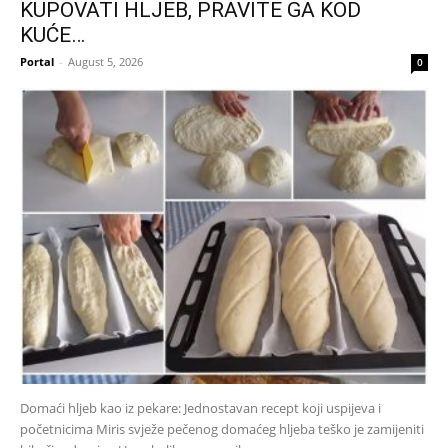
KUPOVATI HLJEB, PRAVITE GA KOD
KUĆE…
Portal
-
August 5, 2026
0
Domaći hljeb kao iz pekare: Jednostavan recept koji uspijeva i
početnicima Miris svježe pečenog domaćeg hljeba teško je zamijeniti