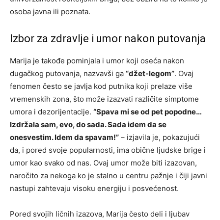
osoba javna ili poznata.
Izbor za zdravlje i umor nakon putovanja
Marija je takođe pominjala i umor koji oseća nakon
dugačkog putovanja, nazvavši ga
“džet-legom”
. Ovaj
fenomen često se javlja kod putnika koji prelaze više
vremenskih zona, što može izazvati različite simptome
umora i dezorijentacije.
“Spava mi se od pet popodne…
Izdržala sam, evo, do sada. Sada idem da se
onesvestim. Idem da spavam!”
– izjavila je, pokazujući
da, i pored svoje popularnosti, ima obične ljudske brige i
umor kao svako od nas. Ovaj umor može biti izazovan,
naročito za nekoga ko je stalno u centru pažnje i čiji javni
nastupi zahtevaju visoku energiju i posvećenost.
Pored svojih ličnih izazova, Marija često deli i ljubav