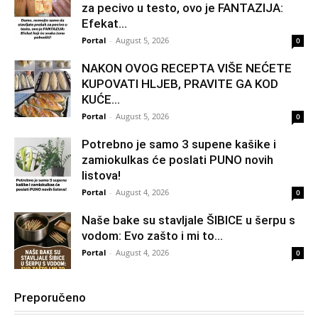
za pecivo u testo, ovo je FANTAZIJA:
Efekat...
Portal
-
August 5, 2026
0
NAKON OVOG RECEPTA VIŠE NEĆETE
KUPOVATI HLJEB, PRAVITE GA KOD
KUĆE…
Portal
-
August 5, 2026
0
Potrebno je samo 3 supene kašike i
zamiokulkas će poslati PUNO novih
listova!
Portal
-
August 4, 2026
0
Naše bake su stavljale ŠIBICE u šerpu s
vodom: Evo zašto i mi to...
Portal
-
August 4, 2026
0
Preporučeno