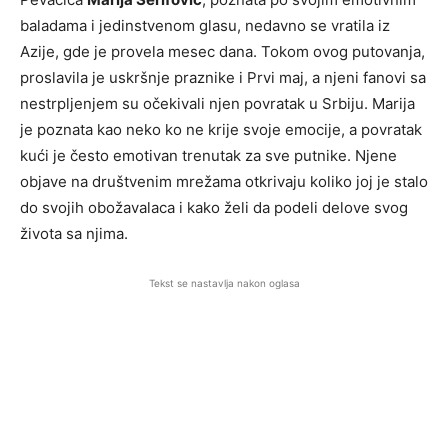
baladama i jedinstvenom glasu, nedavno se vratila iz
Azije, gde je provela mesec dana. Tokom ovog putovanja,
proslavila je uskršnje praznike i Prvi maj, a njeni fanovi sa
nestrpljenjem su očekivali njen povratak u Srbiju. Marija
je poznata kao neko ko ne krije svoje emocije, a povratak
kući je često emotivan trenutak za sve putnike. Njene
objave na društvenim mrežama otkrivaju koliko joj je stalo
do svojih obožavalaca i kako želi da podeli delove svog
života sa njima.
Tekst se nastavlja nakon oglasa