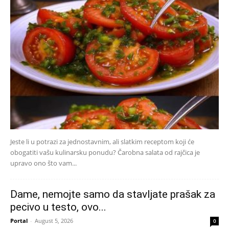
Jeste li u potrazi za jednostavnim, ali slatkim receptom koji će
obogatiti vašu kulinarsku ponudu? Čarobna salata od rajčica je
upravo ono što vam...
Dame, nemojte samo da stavljate prašak za
pecivo u testo, ovo...
Portal
-
August 5, 2026
0