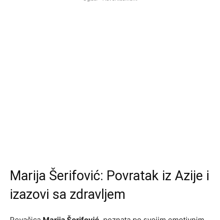
Marija Šerifović: Povratak iz Azije i
izazovi sa zdravljem
Pevačica
Marija Šerifović
, poznata po svojim emotivnim