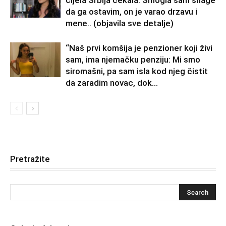
da ga ostavim, on je varao drzavu i
mene.. (objavila sve detalje)
“Naš prvi komšija je penzioner koji živi
sam, ima njemačku penziju: Mi smo
siromašni, pa sam isla kod njeg čistit
da zaradim novac, dok...
Pretražite