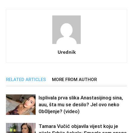
Urednik
RELATED ARTICLES
MORE FROM AUTHOR
Isplivala prva slika Anastasijinog sina,
auu, šta mu se desilo? Jel ovo neko
0b0Ijenje? (video)
Tamara Vučić objavila vijest koju je
cijela Srbija čekala: Smogla sam snage