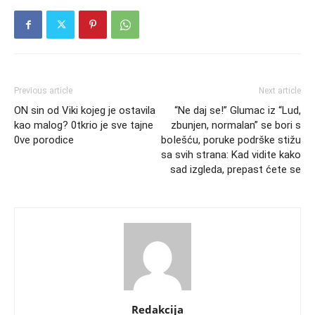
Previous article
Next article
ON sin od Viki kojeg je ostavila
“Ne daj se!” Glumac iz “Lud,
kao malog? 0tkrio je sve tajne
zbunjen, normalan” se bori s
0ve porodice
boIešću, poruke podrške stižu
sa svih strana: Kad vidite kako
sad izgleda, prepast ćete se
Redakcija