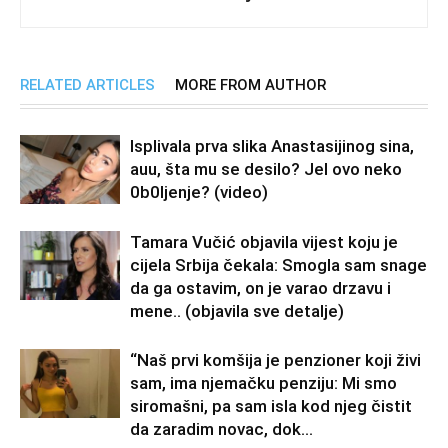
RELATED ARTICLES
MORE FROM AUTHOR
Isplivala prva slika Anastasijinog sina,
auu, šta mu se desilo? Jel ovo neko
0b0Ijenje? (video)
Tamara Vučić objavila vijest koju je
cijela Srbija čekala: Smogla sam snage
da ga ostavim, on je varao drzavu i
mene.. (objavila sve detalje)
“Naš prvi komšija je penzioner koji živi
sam, ima njemačku penziju: Mi smo
siromašni, pa sam isla kod njeg čistit
da zaradim novac, dok...