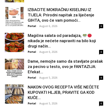
IZBACITE MOKRAĆNU KISELINU IZ
TIJELA: Prirodni napitak za liječenje
GIHTA, ovo će vam pomoći...
Portal
-
August 6, 2026
0
Magična salata od paradajza,
nikada je nećete napraviti na bilo koji
drugi način…
Portal
-
August 6, 2026
0
Dame, nemojte samo da stavljate prašak
za pecivo u testo, ovo je FANTAZIJA:
Efekat...
Portal
-
August 5, 2026
0
NAKON OVOG RECEPTA VIŠE NEĆETE
KUPOVATI HLJEB, PRAVITE GA KOD
KUĆE…
Portal
-
August 5, 2026
0