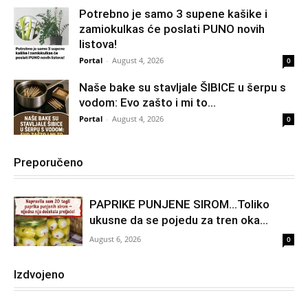
Potrebno je samo 3 supene kašike i
zamiokulkas će poslati PUNO novih
listova!
Portal
-
August 4, 2026
0
Naše bake su stavljale ŠIBICE u šerpu s
vodom: Evo zašto i mi to...
Portal
-
August 4, 2026
0
Preporučeno
PAPRIKE PUNJENE SIROM…Toliko
ukusne da se pojedu za tren oka…
August 6, 2026
0
Izdvojeno