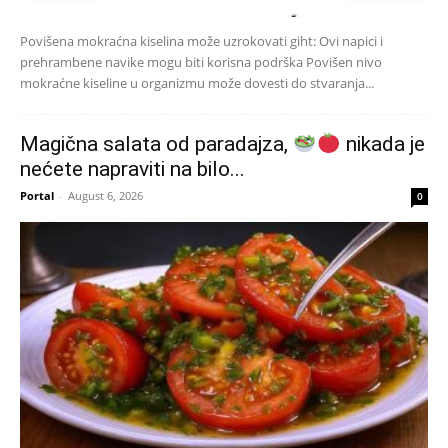
Povišena mokraćna kiselina može uzrokovati giht: Ovi napici i
prehrambene navike mogu biti korisna podrška Povišen nivo
mokraćne kiseline u organizmu može dovesti do stvaranja...
Magična salata od paradajza,
nikada je
nećete napraviti na bilo...
Portal
-
August 6, 2026
0