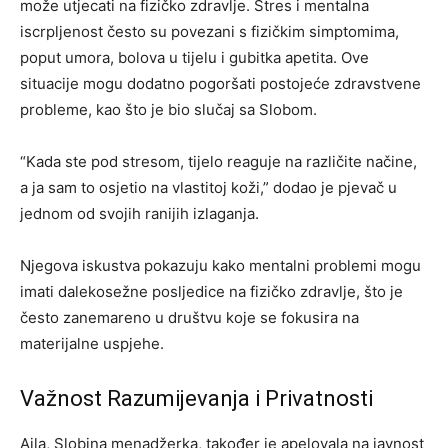
može utjecati na fizičko zdravlje. Stres i mentalna
iscrpljenost često su povezani s fizičkim simptomima,
poput umora, bolova u tijelu i gubitka apetita. Ove
situacije mogu dodatno pogoršati postojeće zdravstvene
probleme, kao što je bio slučaj sa Slobom.
“Kada ste pod stresom, tijelo reaguje na različite načine,
a ja sam to osjetio na vlastitoj koži,” dodao je pjevač u
jednom od svojih ranijih izlaganja.
Njegova iskustva pokazuju kako mentalni problemi mogu
imati dalekosežne posljedice na fizičko zdravlje, što je
često zanemareno u društvu koje se fokusira na
materijalne uspjehe.
Važnost Razumijevanja i Privatnosti
Ajla, Slobina menadžerka, također je apelovala na javnost