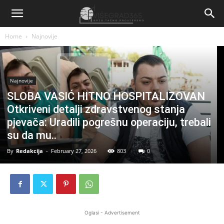
Home
Najnovije
Najnovije
SLOBA VASIĆ HITNO HOSPITALIZOVAN
Otkriveni detalji zdravstvenog stanja
pjevača: Uradili pogrešnu operaciju, trebali
su da mu..
By
Redakcija
-
February 27, 2026
803
0
Oglasi - Advertisement