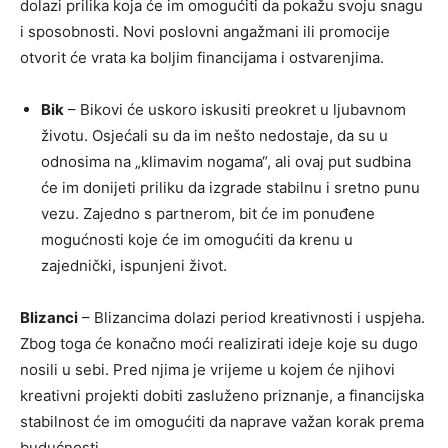
dolazi prilika koja će im omogućiti da pokažu svoju snagu
i sposobnosti. Novi poslovni angažmani ili promocije
otvorit će vrata ka boljim financijama i ostvarenjima.
Bik
– Bikovi će uskoro iskusiti preokret u ljubavnom
životu. Osjećali su da im nešto nedostaje, da su u
odnosima na „klimavim nogama“, ali ovaj put sudbina
će im donijeti priliku da izgrade stabilnu i sretno punu
vezu. Zajedno s partnerom, bit će im ponuđene
mogućnosti koje će im omogućiti da krenu u
zajednički, ispunjeni život.
Blizanci
– Blizancima dolazi period kreativnosti i uspjeha.
Zbog toga će konačno moći realizirati ideje koje su dugo
nosili u sebi. Pred njima je vrijeme u kojem će njihovi
kreativni projekti dobiti zasluženo priznanje, a financijska
stabilnost će im omogućiti da naprave važan korak prema
budućnosti.