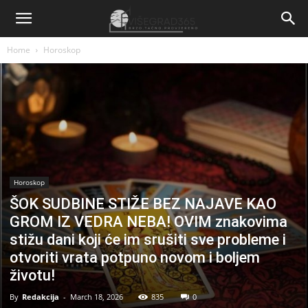
Home
Horoskop
Horoskop
ŠOK SUDBINE STIŽE BEZ NAJAVE KAO
GROM IZ VEDRA NEBA! OVIM znakovima
stižu dani koji će im srušiti sve probleme i
otvoriti vrata potpuno novom i boljem
životu!
By
Redakcija
-
March 18, 2026
835
0