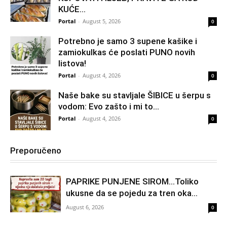
KUĆE…
Portal
-
August 5, 2026
0
Potrebno je samo 3 supene kašike i
zamiokulkas će poslati PUNO novih
listova!
Portal
-
August 4, 2026
0
Naše bake su stavljale ŠIBICE u šerpu s
vodom: Evo zašto i mi to...
Portal
-
August 4, 2026
0
Preporučeno
PAPRIKE PUNJENE SIROM…Toliko
ukusne da se pojedu za tren oka…
August 6, 2026
0