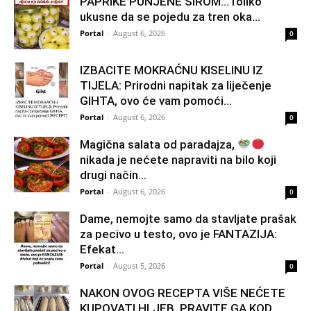
PAPRIKE PUNJENE SIROM…Toliko
ukusne da se pojedu za tren oka…
Portal
-
August 6, 2026
0
IZBACITE MOKRAĆNU KISELINU IZ
TIJELA: Prirodni napitak za liječenje
GIHTA, ovo će vam pomoći...
Portal
-
August 6, 2026
0
Magična salata od paradajza,
nikada je nećete napraviti na bilo koji
drugi način…
Portal
-
August 6, 2026
0
Dame, nemojte samo da stavljate prašak
za pecivo u testo, ovo je FANTAZIJA:
Efekat...
Portal
-
August 5, 2026
0
NAKON OVOG RECEPTA VIŠE NEĆETE
KUPOVATI HLJEB, PRAVITE GA KOD