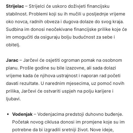
Strijelac
– Strijelci će uskoro doživjeti financijsku
stabilnost. Problemi koji su ih mučili u posljednje vrijeme
oko novca, radnih obveza i dugova dolaze do svog kraja.
Sudbina im donosi neočekivane financijske prilike koje će
im omogućiti da osiguraju bolju budućnost za sebe i
obitelj.
Jarac
– Jarčevi će osjetiti ogroman pomak na osobnom
planu. Prošle godine su bile izazovne, ali sada dolazi
vrijeme kada će njihova ustrajnost i naporan rad početi
davati rezultate. U narednim mjesecima, uz pomoć novih
prilika, Jarčevi će ostvariti uspjeh na polju karijere i
ljubavi.
Vodenjak
– Vodenjacima predstoji duhovno buđenje.
Početak novog ciklusa donosi im promjene koje su im
potrebne da bi izgradili sretniji život. Nove ideje,