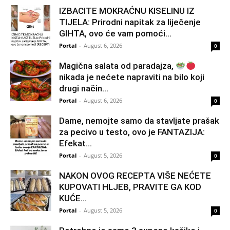
IZBACITE MOKRAĆNU KISELINU IZ
TIJELA: Prirodni napitak za liječenje
GIHTA, ovo će vam pomoći...
Portal
-
August 6, 2026
0
Magična salata od paradajza,
nikada je nećete napraviti na bilo koji
drugi način…
Portal
-
August 6, 2026
0
Dame, nemojte samo da stavljate prašak
za pecivo u testo, ovo je FANTAZIJA:
Efekat...
Portal
-
August 5, 2026
0
NAKON OVOG RECEPTA VIŠE NEĆETE
KUPOVATI HLJEB, PRAVITE GA KOD
KUĆE…
Portal
-
August 5, 2026
0