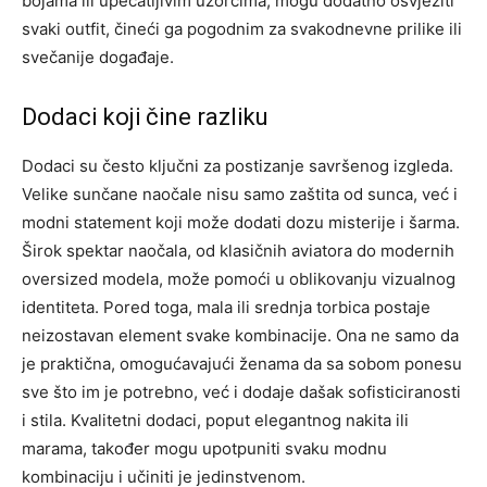
bojama ili upečatljivim uzorcima, mogu dodatno osvježiti
svaki outfit, čineći ga pogodnim za svakodnevne prilike ili
svečanije događaje.
Dodaci koji čine razliku
Dodaci su često ključni za postizanje savršenog izgleda.
Velike sunčane naočale nisu samo zaštita od sunca, već i
modni statement koji može dodati dozu misterije i šarma.
Širok spektar naočala, od klasičnih aviatora do modernih
oversized modela, može pomoći u oblikovanju vizualnog
identiteta.
Pored toga, mala ili srednja torbica postaje
neizostavan element svake kombinacije. Ona ne samo da
je praktična, omogućavajući ženama da sa sobom ponesu
sve što im je potrebno, već i dodaje dašak sofisticiranosti
i stila.
Kvalitetni dodaci, poput elegantnog nakita ili
marama, također mogu upotpuniti svaku modnu
kombinaciju i učiniti je jedinstvenom.