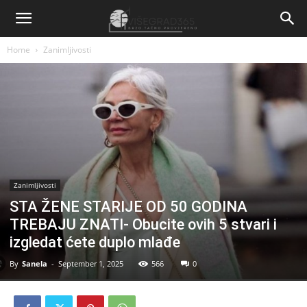
Home
Zanimljivosti
Zanimljivosti
STA ŽENE STARIJE OD 50 GODINA
TREBAJU ZNATI- Obucite ovih 5 stvari i
izgledat ćete duplo mlađe
By
Sanela
-
September 1, 2025
566
0