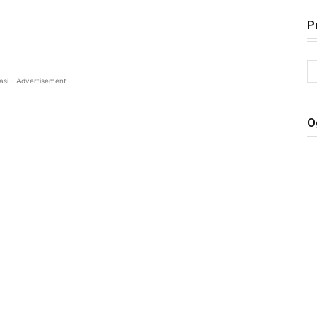
P
asi - Advertisement
O