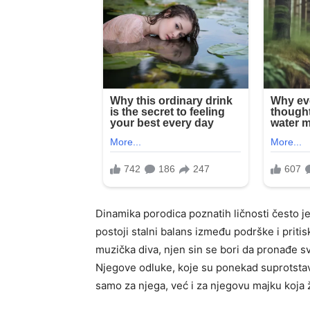
Dinamika porodica poznatih ličnosti često j
postoji stalni balans između podrške i priti
muzička diva, njen sin se bori da pronađe s
Njegove odluke, koje su ponekad suprotstav
samo za njega, već i za njegovu majku koja že