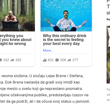
P
T
o
Po
e veoma složena. U slučaju Lepe Brene i Stefana,
ska. Dok Brena nastavlja da gradi svoj imidž kao
voje mesto u svetu koji ga neprestano posmatra.
Pa
ob
ljene očekivanjima publike, predstavljaju izazov ne
zi
li da ga podrži, ali i da očuva svoj status u javnosti.