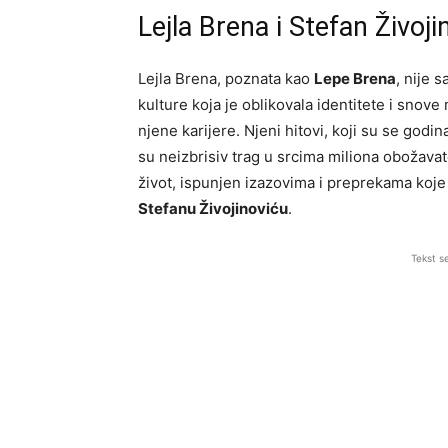
Lejla Brena i Stefan Živoji
Lejla Brena, poznata kao
Lepe Brena
, nije 
kulture koja je oblikovala identitete i sno
njene karijere. Njeni hitovi, koji su se godin
su neizbrisiv trag u srcima miliona obožavate
život, ispunjen izazovima i preprekama koje
Stefanu Živojinoviću
.
Tekst s