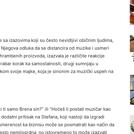
e sa izazovima koji su često nevidljivi običnim ljudima,
. Njegova odluka da se distancira od muzike i usmeri
hrambenih proizvoda, izazvala je različite reakcije
rabar korak ka samostalnosti, drugi sumnjaju u
tiskom svoje majke, koja je sinonim za muzički uspeh na
si ti samo Brena sin?” ili “Hoćeš li postati muzičar kao
odatni pritisak na Stefana, koji nastoji da izgradi
usmerenost ka biznisu može se posmatrati kao način da
 često nemilosrdna, no istovremeno to može izazvati