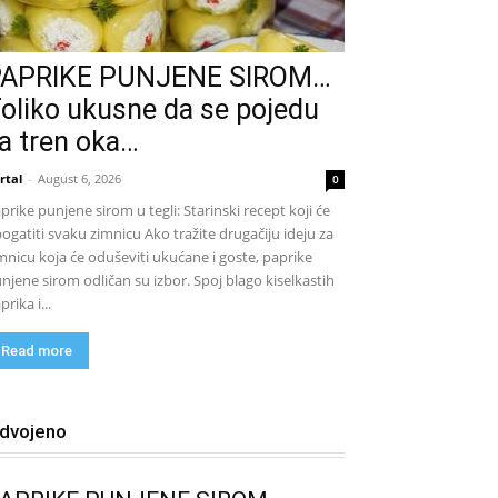
PAPRIKE PUNJENE SIROM…
oliko ukusne da se pojedu
a tren oka…
rtal
-
August 6, 2026
0
prike punjene sirom u tegli: Starinski recept koji će
ogatiti svaku zimnicu Ako tražite drugačiju ideju za
mnicu koja će oduševiti ukućane i goste, paprike
njene sirom odličan su izbor. Spoj blago kiselkastih
prika i...
Read more
zdvojeno