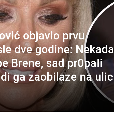
ović objavio prvu
osle dve godine: Nekada
pe Brene, sad pr0paIi
i ga zaobilaze na ulici