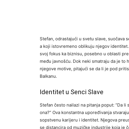
Stefan, odrastajući u svetu slave, suočava s
a koji istovremeno oblikuju njegov identitet
svoj fokus ka biznisu, posebno u oblasti pre
među javnošću. Dok neki smatraju da je to h
njegove motive, pitajući se da li je pod pri
Balkanu.
Identitet u Senci Slave
Stefan često nailazi na pitanja poput: “Da li 
ona?” Ova konstantna upoređivanja stvaraju d
sopstvenu karijeru i identitet. Njegova pre
se distancira od muzičke industrije koja je