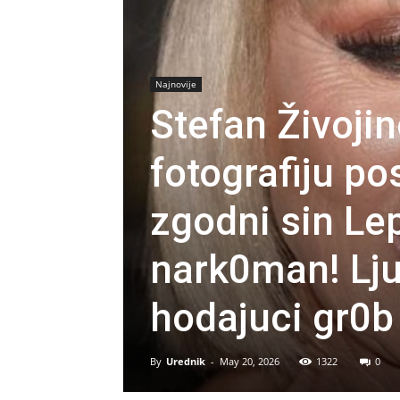
Najnovije
Stefan Živojin
fotografiju p
zgodni sin Le
nark0man! Ljud
hodajuci gr0b
By
Urednik
-
May 20, 2026
1322
0