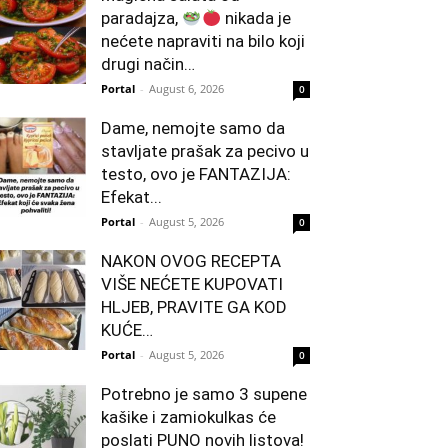
paradajza,
nikada je
nećete napraviti na bilo koji
drugi način…
Portal
-
August 6, 2026
0
Dame, nemojte samo da
stavljate prašak za pecivo u
testo, ovo je FANTAZIJA:
Efekat...
Portal
-
August 5, 2026
0
NAKON OVOG RECEPTA
VIŠE NEĆETE KUPOVATI
HLJEB, PRAVITE GA KOD
KUĆE…
Portal
-
August 5, 2026
0
Potrebno je samo 3 supene
kašike i zamiokulkas će
poslati PUNO novih listova!