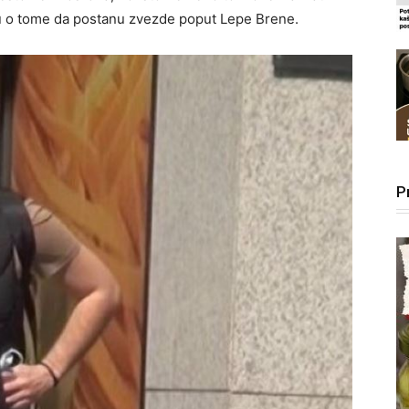
aju o tome da postanu zvezde poput Lepe Brene.
P