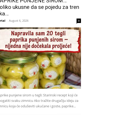
APRIKE PUNJENE SIROM…
oliko ukusne da se pojedu za tren
ka…
rtal
-
August 6, 2026
0
prike punjene sirom u tegli: Starinski recept koji će
ogatiti svaku zimnicu Ako tražite drugačiju ideju za
mnicu koja će oduševiti ukućane i goste, paprike...