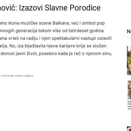
nović: Izazovi Slavne Porodice
samo ikona muzičke scene Balkana, već i simbol pop
ve mnogih generacija tokom više od četrdeset godina
N
ama vrteli na radiju i njen spektakularni nastupi ostavili
lja. No, iza blještavila njene karijere krije se složen
 donosi javni život, posebno kada je reč o njenom sinu,
e nastavlja nakon oglasa