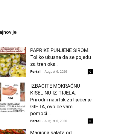
ajnovije
PAPRIKE PUNJENE SIROM…
Toliko ukusne da se pojedu
za tren oka…
Portal
-
August 6, 2026
0
IZBACITE MOKRAĆNU
KISELINU IZ TIJELA:
Prirodni napitak za liječenje
GIHTA, ovo će vam
pomoći...
Portal
-
August 6, 2026
0
Magična salata od