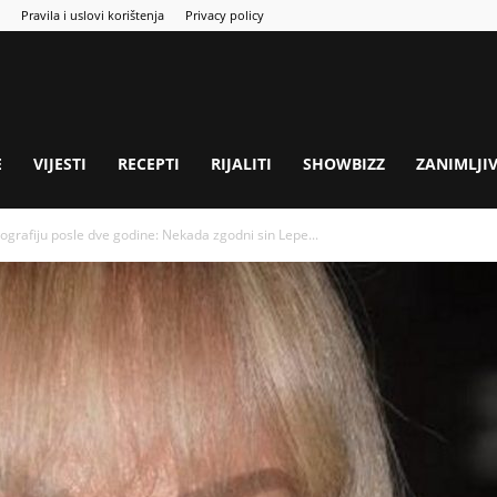
Pravila i uslovi korištenja
Privacy policy
E
VIJESTI
RECEPTI
RIJALITI
SHOWBIZZ
ZANIMLJI
tografiju posle dve godine: Nekada zgodni sin Lepe...