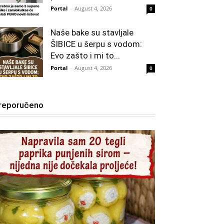
Portal
-
August 4, 2026
0
Naše bake su stavljale
ŠIBICE u šerpu s vodom:
Evo zašto i mi to...
Portal
-
August 4, 2026
0
reporučeno